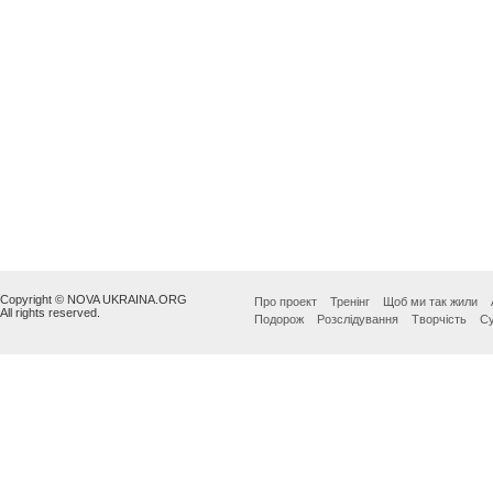
Copyright © NOVA UKRAINA.ORG
Про проект
Тренінг
Щоб ми так жили
All rights reserved.
Подорож
Розслідування
Творчість
Су