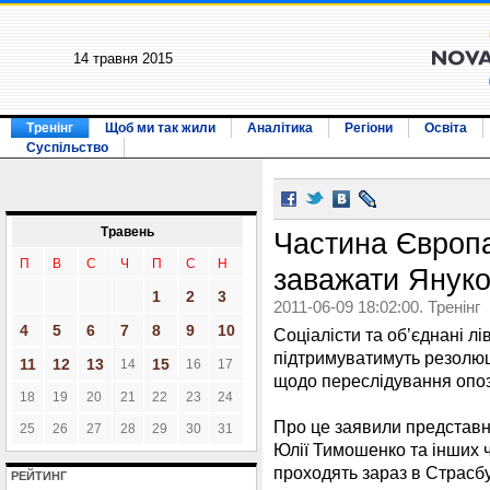
14 травня 2015
Тренінг
Щоб ми так жили
Аналітика
Регіони
Освіта
Суспільство
Травень
Частина Європ
П
В
С
Ч
П
С
Н
заважати Януко
1
2
3
2011-06-09 18:02:00. Тренінг
4
5
6
7
8
9
10
Соціалісти та об’єднані л
підтримуватимуть резолюц
11
12
13
15
14
16
17
щодо переслідування опози
18
19
20
21
22
23
24
Про це заявили представни
25
26
27
28
29
30
31
Юлії Тимошенко та інших 
проходять зараз в Страсбу
РЕЙТИНГ