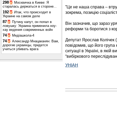
298
Москвичка в Киеве: Я
старалась держаться в стороне...
”Це не наша справа – втру
192
зокрема, позицію соціаліст
Итак, что происходит в
Украине на самом деле
87
Путину капут, он попал в
Він зазначив, що зараз ур
ловушку: Украина применила ноу-
реформи та боротися з кор
хау ведения современных войн
74
Медіашкола-4
Депутат Ярослав Колічек (
74
Александр Мнацаканян: Вам,
повідомив, що його група
дорогие украинцы, придется
учиться убивать врага
ситуації в Україні, в якій
“вибіркового переслідуван
УНІАН