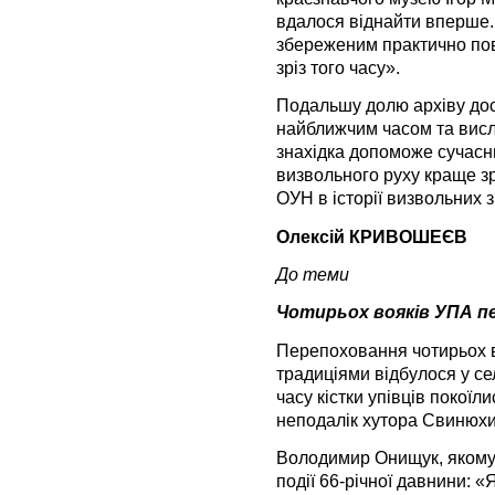
вдалося віднайти вперше. 
збереженим практично пов
зріз того часу».
Подальшу долю архіву дос
найближчим часом та висл
знахідка допоможе сучасн
визвольного руху краще зр
ОУН в історії визвольних 
Олексій КРИВОШЕЄВ
До теми
Чотирьох вояків УПА п
Перепоховання чотирьох в
традиціями відбулося у се
часу кістки упівців покоїли
неподалік хутора Свинюхи
Володимир Онищук, якому 
події 66-річної давнини: «