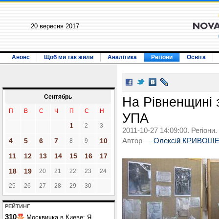
20 вересня 2017
Анонс
Щоб ми так жили
Аналітика
Регіони
Освіта
Сентябрь
На Рівненщині
П
В
С
Ч
П
С
Н
УПА
1
2
3
2011-10-27 14:09:00. Регіони.
4
5
6
7
10
Автор —
Олексій КРИВОШ
8
9
11
12
13
14
15
16
17
18
19
20
21
22
23
24
25
26
27
28
29
30
РЕЙТИНГ
310
Москвичка в Киеве: Я