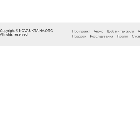
Copyright © NOVA UKRAINA.ORG
Про проект
Анонс
Щоб ми так жили
А
All rights reserved.
Подорож
Розслідування
Пролог
Сусп