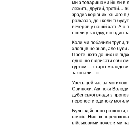
ми з товаришами йшли в лі
лежить, другий, третій… вб
зрадив керівник їхнього п
розказав, де і коли ті буд
вечеряв у нашій хаті. А о п
пішли у засідку, він один 
Коли ми побачили трупи, т
хлопців не знав, але були 
Проте ніхто до них не підх
одно що підписати собі сме
гуртом — старі і молоді ви
закопали…»
Увесь цей час за могилою 
Свинюхи. Аж поки Володи
дубенської влади з пропо
перенести одиноку могилу
Було здійснено розкопки, 
вояків. Нині їх перепохов
військовими почестями на