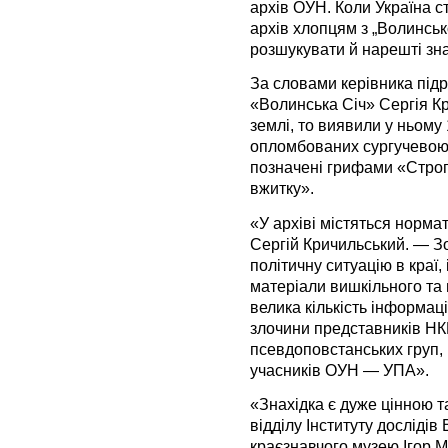
архів ОУН. Коли Україна с
архів хлопцям з „Волинської
розшукувати й нарешті зн
За словами керівника підр
«Волинська Січ» Сергія Кр
землі, то виявили у ньому
опломбованих сургучевою п
позначені грифами «Строг
вжитку».
«У архіві містяться норм
Сергій Кричильський. — Зо
політичну ситуацію в краї, і
матеріали вишкільного та 
велика кількість інформаці
злочини представників НК
псевдоповстанських груп,
учасників ОУН — УПА».
«Знахідка є дуже цінною т
відділу Інституту дослідів
краєзнавчого музею Ігор М