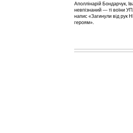
Аполлінарій Бондарчук, Ів
невпізнаний — ті воїни УП
напис «Загинули від рук Н
героям».