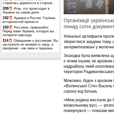
старалась держаться в стороне...
208
Итак, что происходит в
Украине на самом деле
192
Украина и Россия: Глубина
Організації українськ
исторической пропасти
понад сотні документ
150
Россияне, привыкайте:
Перед вами Украина, которую вы
потеряли навсегда
Унікальні артефакти проле
114
Обращение к россиянам: Вы
збереглися завдяки тому, 
заслужили не ненависть нашу, а
загерметизовані у молочно
презрение - как змеи и тараканы
Знахідка була виявлена ще
є нічим іншим, як архіво
надрайону, який охоплював
територію Радивилівськог
Можливо, бідон з архівом і
«Волинської Січі» Василь 
схрону від батька.
«Мою родину вислали до Си
визвольному русі, — розпо
повернувся — показав мен