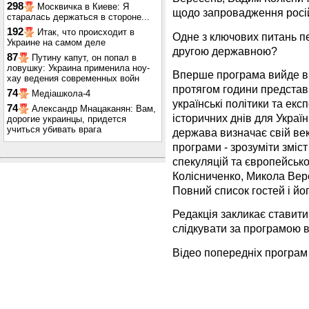
298
Москвичка в Киеве: Я
щодо запровадження росій
старалась держаться в стороне...
192
Итак, что происходит в
Одне з ключових питань пе
Украине на самом деле
другою державною?
87
Путину капут, он попал в
ловушку: Украина применила ноу-
Вперше програма вийде в е
хау ведения современных войн
протягом години представ
74
Медіашкола-4
українські політики та екс
74
Александр Мнацаканян: Вам,
історичних днів для Україн
дорогие украинцы, придется
учиться убивать врага
держава визначає свій век
програми - зрозуміти зміст
спекуляцій та європейської 
Колісниченко, Микола Вере
Повний список гостей і йо
Редакція закликає ставити
слідкувати за програмою 
Відео попередніх програм