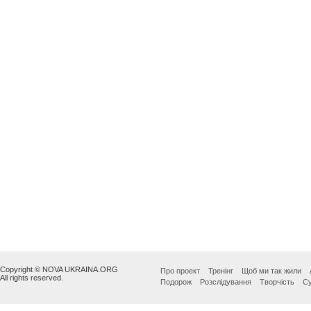
Copyright © NOVA UKRAINA.ORG
Про проект
Тренінг
Щоб ми так жили
All rights reserved.
Подорож
Розслідування
Творчість
Су