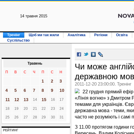
14 травня 2015
Тренінг
Щоб ми так жили
Аналітика
Регіони
Освіта
Суспільство
Травень
Чи може англій
П
В
С
Ч
П
С
Н
державною мово
1
2
3
2011-12-20 23:00:00. Тренінг
4
5
6
7
8
9
10
22 грудня прямий ефір
«Лінія вогню» з Дмитром 
11
12
13
15
14
16
17
темами для українців. Євр
18
19
20
21
22
23
24
державна мова - теми, яки
часто не розуміють і самі 
25
26
27
28
29
30
31
З 11.00 протягом години го
РЕЙТИНГ
Вересень, Вадим Коліснич