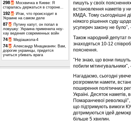
пишуть у своїх поясненнях
298
Москвичка в Киеве: Я
старалась держаться в стороне...
встановлення наметів у ни
192
Итак, что происходит в
КМДА. Тому сьогоднішні ді
Украине на самом деле
ніякого рішення суду щодо
87
Путину капут, он попал в
усупереч закону не було", -
ловушку: Украина применила ноу-
хау ведения современных войн
Також народний депутат пов
74
Медіашкола-4
знаходяться 10-12 співробі
74
Александр Мнацаканян: Вам,
пояснення.
дорогие украинцы, придется
учиться убивать врага
"Не знаю, що вони пишуть,
побили мітингувальники", -
Нагадаємо, сьогодні увече
розгромили намети, встан
поширення політичних реп
Україні. Десяток наметів,
Помаранчевої революції",
що підтримують вимоги КУ
дотримуються ідей демокра
більше 5 хвилин.