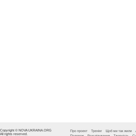
Copyright © NOVA UKRAINA.ORG
Про проект
Тренінг
Щоб ми так жили
All rights reserved.
Подорож
Розслідування
Творчість
Су