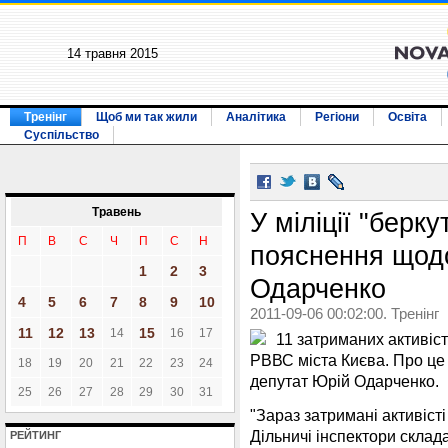
14 травня 2015
Тренінг
Щоб ми так жили
Аналітика
Регіони
Освіта
Суспільство
Травень
У міліції "берку
П
В
С
Ч
П
С
Н
пояснення щодо
1
2
3
Одарченко
4
5
6
7
8
9
10
2011-09-06 00:02:00. Тренінг
11
12
13
15
14
16
17
11 затриманих активіс
РВВС міста Києва. Про ц
18
19
20
21
22
23
24
депутат Юрій Одарченко.
25
26
27
28
29
30
31
"Зараз затримані активіст
Дільничі інспектори склад
РЕЙТИНГ