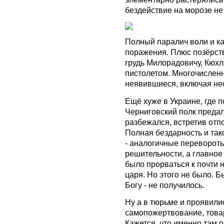
бездействие на морозе не
Полный паралич воли и ка
поражения. Плюс позёрств
грудь Милорадовичу, Кюх
пистолетом. Многочислен
неявившиеся, включая не
Ещё хуже в Украине, где 
Черниговский полк преда
разбежался, встретив отп
Полная бездарность и так
- аналогичные перевороты
решительности, а главное
было прорваться к почти
царя. Но этого не было. Б
Богу - не получилось.
Ну а в тюрьме и проявилис
самопожертвование, това
Кажется, что именно там 