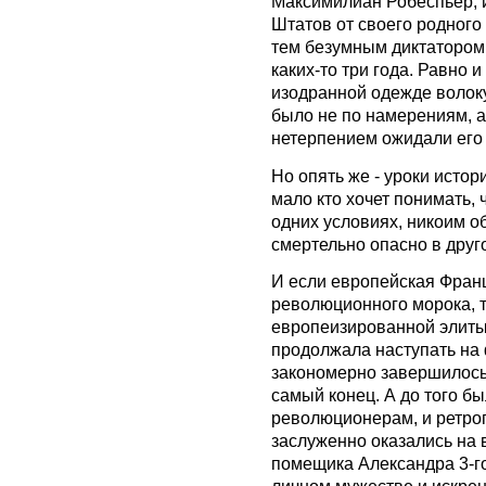
Максимилиан Робеспьер, 
Штатов от своего родного 
тем безумным диктатором,
каких-то три года. Равно и
изодранной одежде волоку
было не по намерениям, а
нетерпением ожидали его 
Но опять же - уроки истори
мало кто хочет понимать, ч
одних условиях, никоим о
смертельно опасно в друг
И если европейская Франци
революционного морока, т
европеизированной элиты,
продолжала наступать на 
закономерно завершилось
самый конец. А до того б
революционерам, и ретро
заслуженно оказались на 
помещика Александра 3-го
личном мужестве и искре