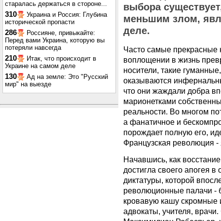
старалась держаться в стороне...
выбора существует,
310
Украина и Россия: Глубина
меньшим злом, явл
исторической пропасти
деле.
286
Россияне, привыкайте:
Перед вами Украина, которую вы
потеряли навсегда
Часто самые прекрасные н
210
Итак, что происходит в
воплощении в жизнь прев
Украине на самом деле
носители, такие гуманные
130
Ад на земле: Это "Русский
оказываются инфернальны
мир" на выезде
что они жаждали добра вп
марионетками собственны
реальности. Во многом по
а фанатичное и бескомпр
порождает полную его, ид
Французская революция - 
Начавшись, как восстание
достигла своего апогея в
диктатуры, которой впосл
революционные палачи - 
кровавую кашу скромные 
адвокаты, учителя, врачи