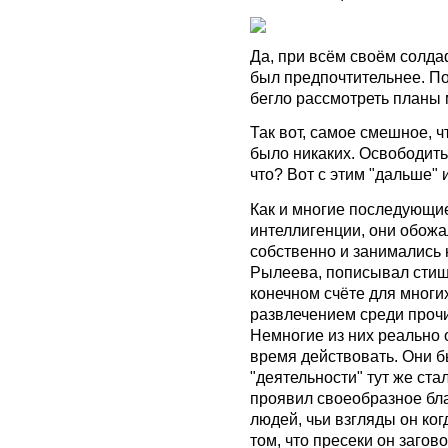
Да, при всём своём солда
был предпочтительнее. По
бегло рассмотреть планы 
Так вот, самое смешное, ч
было никаких. Освободить
что? Вот с этим "дальше"
Как и многие последующи
интеллигенции, они обожа
собственно и занимались н
Рылеева, пописывал стиш
конечном счёте для многи
развлечением среди прочи
Немногие из них реально о
время действовать. Они 
"деятельности" тут же ста
проявил своеобразное благ
людей, чьи взгляды он ког
том, что пресеки он загов