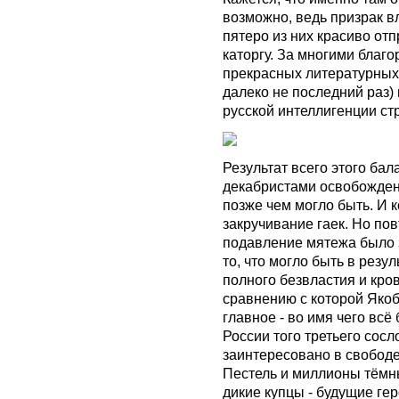
возможно, ведь призрак в
пятеро из них красиво отп
каторгу. За многими благ
прекрасных литературных 
далеко не последний раз)
русской интеллигенции ст
Результат всего этого бал
декабристами освобождени
позже чем могло быть. И 
закручивание гаек. Но по
подавление мятежа было з
то, что могло быть в резу
полного безвластия и кров
сравнению с которой Якоб
главное - во имя чего всё
России того третьего сосл
заинтересовано в свободе
Пестель и миллионы тёмны
дикие купцы - будущие гер