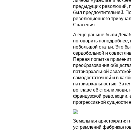
предыдущих революций, п
был предпочтительней. П
революционного трибунал
Спасения.
А ещё раньше были Декабр
поговорить поподробнее, 
небольшой статьи. Это б
сердобольной и совестлив
Первая попытка применит
преобразования общества 
патриархальной азиатской
самодостаточной и в како
патриархальностью. Затея
во главе её стояли люди,
французской революции, е
прогрессивной сущности её
Земельная аристократия н
устремлений фабрикантов,