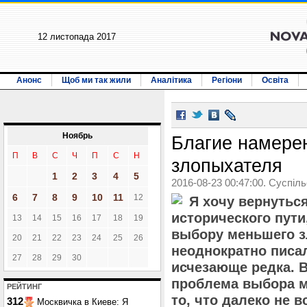
12 листопада 2017
Анонс
Щоб ми так жили
Аналітика
Регіони
Освіта
Ноябрь
Благие намере
П
В
С
Ч
П
С
Н
злопыхателя
1
2
3
4
5
2016-08-23 00:47:00. Суспіл
6
7
8
9
10
11
12
Я хочу вернутьс
исторического пути
13
14
15
16
17
18
19
выбору меньшего зл
20
21
22
23
24
25
26
неоднократно писа
27
28
29
30
исчезающе редка. 
проблема выбора м
РЕЙТИНГ
то, что далеко не 
312
Москвичка в Киеве: Я