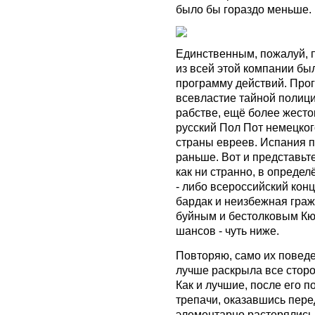
было бы гораздо меньше.
Единственным, пожалуй, 
из всей этой компании бы
программу действий. Прог
всевластие тайной полиц
рабстве, ещё более жесто
русский Пол Пот немецког
страны евреев. Испания 
раньше. Вот и представьт
как ни странно, в опред
- либо всероссийский кон
бардак и неизбежная граж
буйным и бестолковым Кю
шансов - чуть ниже.
Повторяю, само их поведе
лучше раскрыла все сторо
Как и лучшие, после его п
трепачи, оказавшись пере
элементарно растерялись 