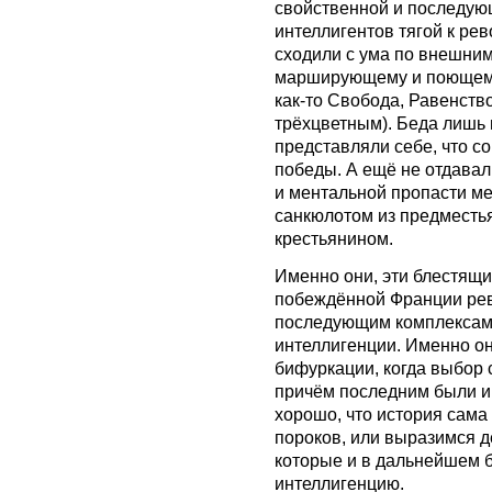
свойственной и последую
интеллигентов тягой к ре
сходили с ума по внешни
марширующему и поющему
как-то Свобода, Равенств
трёхцветным). Беда лишь 
представляли себе, что со
победы. А ещё не отдавал
и ментальной пропасти м
санкюлотом из предместь
крестьянином.
Именно они, эти блестящ
побеждённой Франции рев
последующим комплексам, 
интеллигенции. Именно он
бифуркации, когда выбор 
причём последним были им
хорошо, что история сама 
пороков, или выразимся д
которые и в дальнейшем б
интеллигенцию.