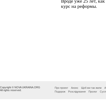
Copyright © NOVA UKRAINA.ORG
Про проект
Анонс
Щоб ми так жили
А
All rights reserved.
Подорож
Розслідування
Пролог
Сусп