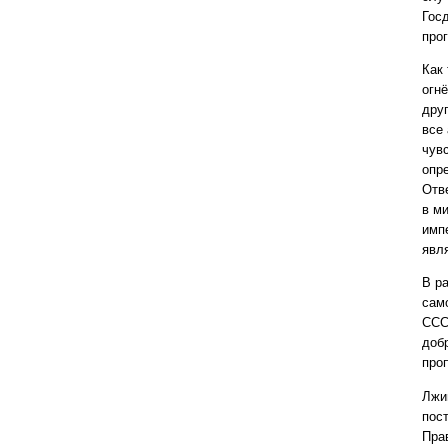
Гос
про
Как
огн
дру
все 
чув
опр
Отве
в м
импе
явл
В р
сам
ССС
доб
про
Лжи
пос
Пра