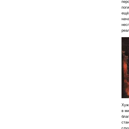
пер
пог
ещё
нач
нес
реа
Хуж
в ми
бла
ста
слу