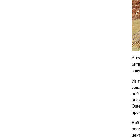
А ка
бит
зан
Из 
зап
неб
эпо
Ost
про
Всё 
осо
цен