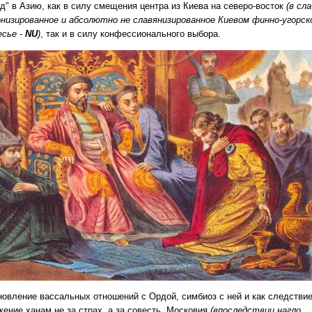
од" в Азию, как в силу смещения центра из Киева на северо-восток
(в сл
онизированное и абсолютно не славянизированное Киевом финно-угорск
есье -
NU
)
, так и в силу конфессионального выбора.
новление вассальных отношений с Ордой, симбиоз с ней и как следствие
жение ханам не за страх, а за совесть, Московия
(впоследствии нагло