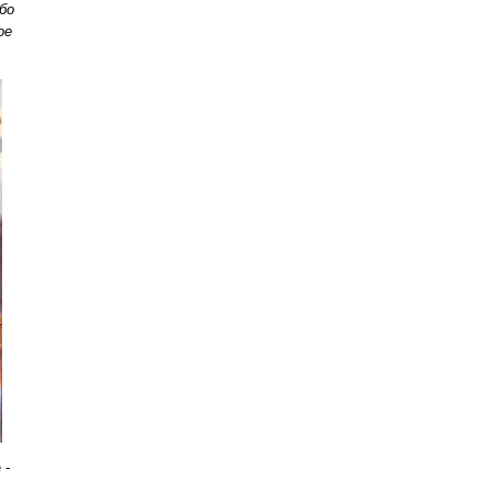
або
ое
 -