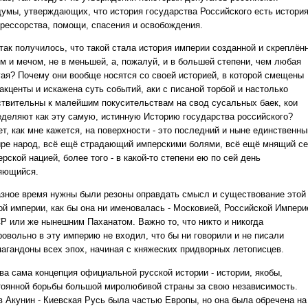
думы, утверждающих, что история государства Российского есть истори
грессорства, помощи, спасения и освобождения.
 так получилось, что такой стала история империи созданной и скреплён
ём и мечом, не в меньшей, а, пожалуй, и в большей степени, чем любая
гая? Почему они вообще носятся со своей историей, в которой смещены
акценты и искажена суть событий, аки с писаной торбой и настолько
ствительны к малейшим покусительствам на свод сусальных баек, кои
еделяют как эту самую, истинную Историю государства российского?
т, как мне кажется, на поверхности - это последний и ныне единственны
ире народ, всё ещё страдающий имперскими болями, всё ещё мнящий с
рской нацией, более того - в какой-то степени ею по сей день
яющийся.
азное время нужны были резоны оправдать смысл и существование этой
ой империи, как бы она ни именовалась - Московией, Российской Импери
Р или же нынешним Паханатом. Важно то, что никто и никогда
ровольно в эту империю не входил, что бы ни говорили и не писали
пагандоны всех эпох, начиная с княжеских придворных летописцев.
ва сама концепция официальной русской истории - истории, якобы,
тоянной борьбы большой миролюбивой страны за свою независимость.
в Акунин - Киевская Русь была частью Европы, но она была обречена на