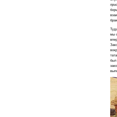
при
бор
вза
бра
Туд
мы о
впе
Зак
вок
тат
был
зак
вып