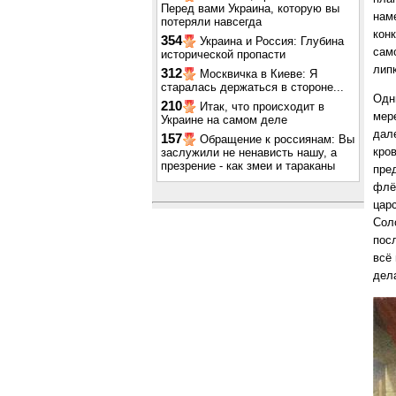
Перед вами Украина, которую вы
нам
потеряли навсегда
кон
354
Украина и Россия: Глубина
сам
исторической пропасти
лип
312
Москвичка в Киеве: Я
старалась держаться в стороне...
Одн
210
Итак, что происходит в
мер
Украине на самом деле
дале
157
Обращение к россиянам: Вы
кро
заслужили не ненависть нашу, а
презрение - как змеи и тараканы
пред
флё
цар
Сол
пос
всё
дела