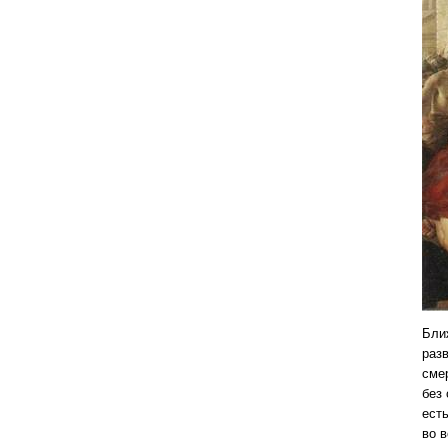
Бли
разв
сме
без 
есть
во в