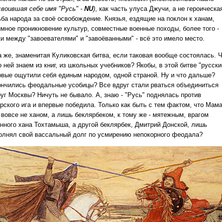
своившая себе имя "Русь" -
NU
)
, как часть улуса Джучи, а не героическа
ьба народа за своё освобождение. Князья, ездящие на поклон к ханам,
имное проникновение культур, совместные военные походы, более того -
ки между "завоевателями" и "завоёванными" - всё это имело место.
а же, знаменитая Куликовская битва, если таковая вообще состоялась. 
 ней знаем из книг, из школьных учебников? Якобы, в этой битве "русски
рвые ощутили себя единым народом, одной страной. Ну и что дальше?
ончились феодальные усобицы? Все вдруг стали рваться объединиться
руг Москвы? Ничуть не бывало. А, знаю - "Русь" поднялась против
арского ига и впервые победила. Только как быть с тем фактом, что Мам
 вовсе не ханом, а лишь беклярбеком, к тому же - мятежным, врагом
онного хана Тохтамыша, а другой беклярбек, Дмитрий Донской, лишь
олнял свой вассальный долг по усмирению непокорного феодала?