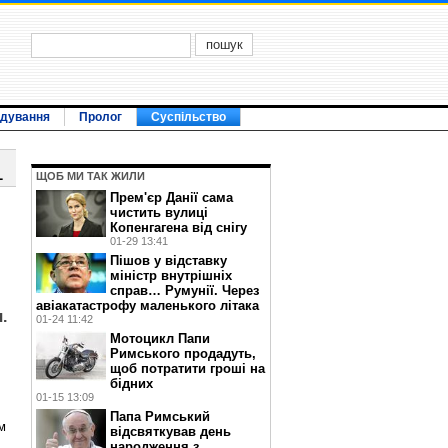
ідування
Пролог
Суспільство
1
ЩОБ МИ ТАК ЖИЛИ
Прем'єр Данії сама
чистить вулиці
Копенгагена від снігу
01-29 13:41
Пішов у відставку
міністр внутрішніх
справ… Румунії. Через
авіакатастрофу маленького літака
.
01-24 11:42
Мотоцикл Папи
Римського продадуть,
щоб потратити гроші на
бідних
01-15 13:09
Папа Римський
м
відсвяткував день
народження з