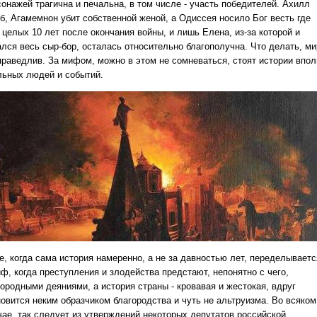
сонажей трагична и печальна, в том числе - участь победителей. Ахилл
иб, Агамемнон убит собственной женой, а Одиссея носило Бог весть где
 целых 10 лет после окончания войны, и лишь Елена, из-за которой и
ался весь сыр-бор, осталась относительно благополучна. Что делать, ми
праведлив. За мифом, можно в этом не сомневаться, стоят истории впол
льных людей и событий.
е, когда сама история намеренно, а не за давностью лет, переделываетс
ф, когда преступления и злодейства предстают, непонятно с чего,
городными деяниями, а история страны - кровавая и жестокая, вдруг
новится неким образчиком благородства и чуть не альтруизма. Во всяком
чае, так следует из утверждений некоторых депутатов российской