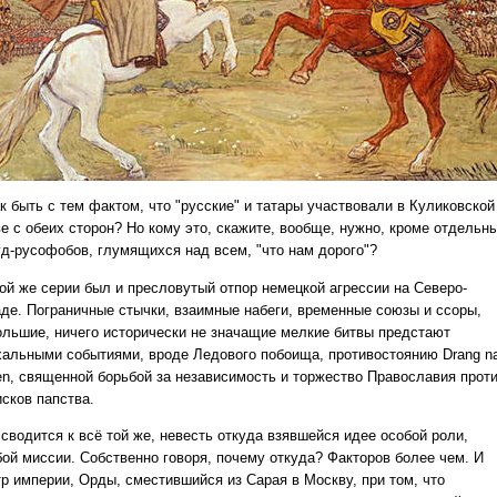
к быть с тем фактом, что "русские" и татары участвовали в Куликовской
ве с обеих сторон? Но кому это, скажите, вообще, нужно, кроме отдельн
уд-русофобов, глумящихся над всем, "что нам дорого"?
той же серии был и пресловутый отпор немецкой агрессии на Северо-
аде. Пограничные стычки, взаимные набеги, временные союзы и ссоры,
ольшие, ничего исторически не значащие мелкие битвы предстают
хальными событиями, вроде Ледового побоища, противостоянию Drang n
en, священной борьбой за независимость и торжество Православия прот
исков папства.
сводится к всё той же, невесть откуда взявшейся идее особой роли,
бой миссии. Собственно говоря, почему откуда? Факторов более чем. И
тр империи, Орды, сместившийся из Сарая в Москву, при том, что