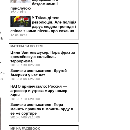
бездомними і
прислугою
12-17 19:03
У Таїланді теж
революція. Але поліція
дарує людям троянди і
співає з ними пісень про кохання
й
12-04 10:47
ма
МАТЕРIАЛИ ПО ТЕМI
Циля Зингельшухер: Пара фраз за
кремлёвскую колыбель
терроризма
х
2016-07-30 10:58:00
Записки злопыхателя: Другой
ель
Америки у нас нет
то
2016-08-08 13:53:00
НАТО припечатало: Россия —
агрессор и угроза миру номер
один
2016-07-10 13:00:00
Записки злопыхателя: Пора
менять правила и мочить орду в
её же сортире
2016-07-09 23:16:00
МИ НА FACEBOOK