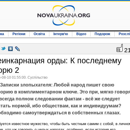
ика
Регіони
Освіта
Інтерв‘ю
Відео
Подорож
Розсл
2
еинкарнация орды: К последнему
орю 2
-08-10 01:55:00. Суспільство
Записки злопыхателя: Любой народ пишет свою
торию в комплиментарном ключе. Это при, мягко говоря
всегда полном следовании фактам - всё же следует
итать нормой, ибо обществам, как и индивидуумам?
обходимо самоутверждаться в собственных глазах.
буется известное мужество, чтобы быть честным самим с собой, в лично
е, что уж говорить о целых народах, особенно, если история его