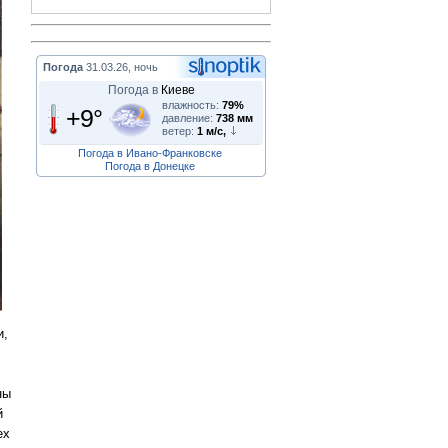
Погода
31.03.26, ночь
Погода в
Киеве
влажность:
79%
+9°
давление:
738 мм
ветер:
1 м/с,
Погода в Ивано-Франковске
Погода в Донецке
и,
ны
й
ех