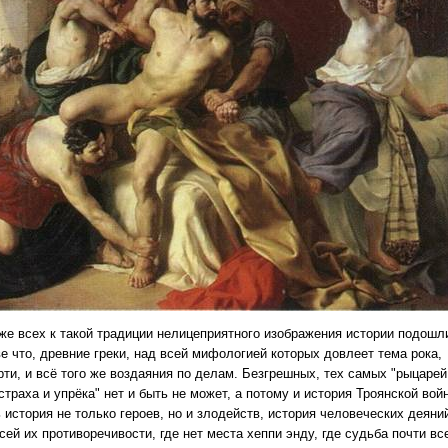
же всех к такой традиции нелицеприятного изображения истории подошл
е что, древние греки, над всей мифологией которых довлеет тема рока,
рти, и всё того же воздаяния по делам. Безгрешных, тех самых "рыцарей
страха и упрёка" нет и быть не может, а потому и история Троянской вой
 история не только героев, но и злодейств, история человеческих деяни
сей их противоречивости, где нет места хеппи энду, где судьба почти вс