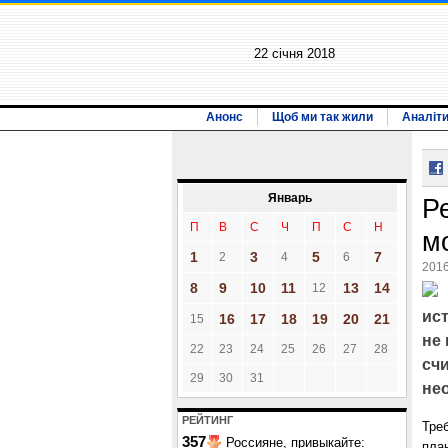
22 січня 2018
Анонс
Щоб ми так жили
Аналіт
Январь
Р
П
В
С
Ч
П
С
Н
м
1
3
5
7
2
4
6
2016
8
9
10
11
13
14
12
ис
16
17
18
19
20
21
15
не 
22
23
24
25
26
27
28
сч
29
30
31
не
РЕЙТИНГ
Тре
357
Россияне, привыкайте:
план