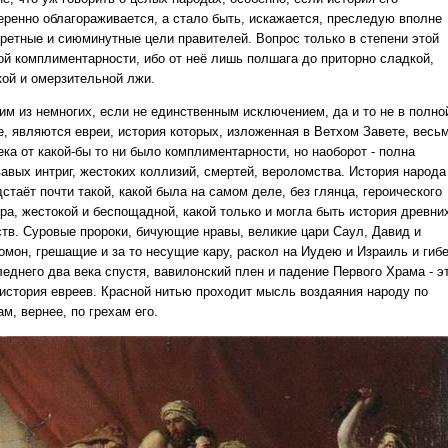
еренно облагораживается, а стало быть, искажается, преследую вполне
кретные и сиюминутные цели правителей. Вопрос только в степени этой
ой комплиментарности, ибо от неё лишь полшага до приторно сладкой,
кой и омерзительной лжи.
им из немногих, если не единственным исключением, да и то не в полно
е, являются евреи, история которых, изложенная в Ветхом Завете, весь
ка от какой-бы то ни было комплиментарности, но наоборот - полна
вавых интриг, жестоких коллизий, смертей, вероломства. История народа
стаёт почти такой, какой была на самом деле, без глянца, героического
ра, жестокой и беспощадной, какой только и могла быть история древни
ств. Суровые пророки, бичующие нравы, великие цари Саул, Давид и
омон, грешащие и за то несущие кару, раскол на Иудею и Израиль и гиб
леднего два века спустя, вавилонский плен и падение Первого Храма - э
 история евреев. Красной нитью проходит мысль воздаяния народу по
м, вернее, по грехам его.