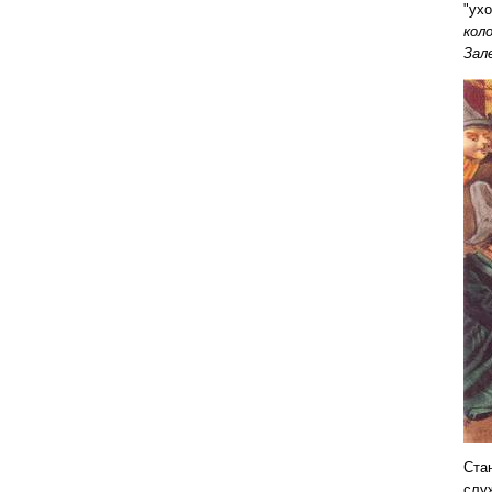
"ух
кол
Зал
Ста
слу