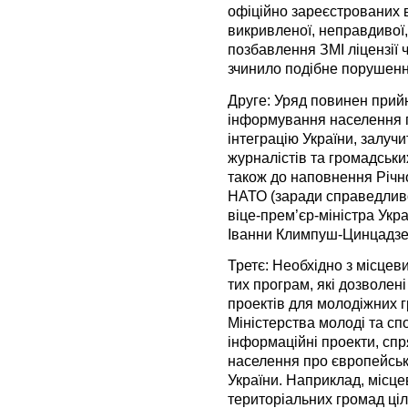
офіційно зареєстрованих в
викривленої, неправдивої,
позбавлення ЗМІ ліцензії 
зчинило подібне порушенн
Друге: Уряд повинен прий
інформування населення п
інтеграцію України, залуч
журналістів та громадських
також до наповнення Річно
НАТО (заради справедливо
віце-прем’єр-міністра Укра
Іванни Климпуш-Цинцадзе 
Третє: Необхідно з місцев
тих програм, які дозволен
проектів для молодіжних г
Міністерства молоді та сп
інформаційні проекти, сп
населення про європейськ
України. Наприклад, місц
територіальних громад ці