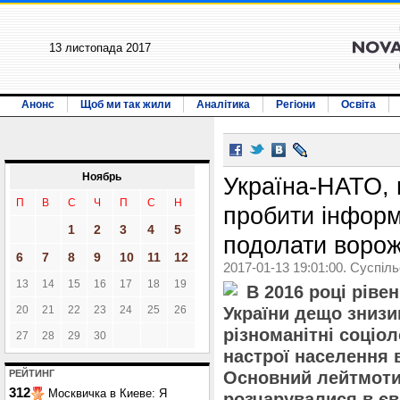
13 листопада 2017
Анонс
Щоб ми так жили
Аналітика
Регіони
Освіта
Ноябрь
Україна-НАТО, 
П
В
С
Ч
П
С
Н
пробити інформ
1
2
3
4
5
подолати воро
6
7
8
9
10
11
12
2017-01-13 19:01:00. Суспіл
13
14
15
16
17
18
19
В 2016 році ріве
20
21
22
23
24
25
26
України дещо знизив
різноманітні соціол
27
28
29
30
настрої населення в
РЕЙТИНГ
Основний лейтмоти
312
Москвичка в Киеве: Я
розчарувалися в єв