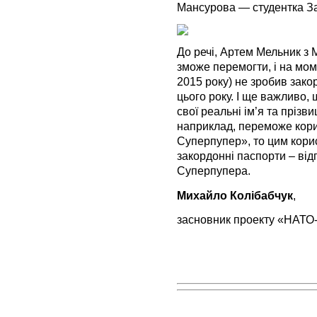
Мансурова — студентка За
До речі, Артем Мельник з 
зможе перемогти, і на мо
2015 року) не зробив зако
цього року. І ще важливо,
свої реальні ім’я та пріз
наприклад, переможе кор
Суперпупер», то цим кори
закордонні паспорти – ві
Суперпупера.
Михайло Колібабчук
,
засновник проекту «НАТ