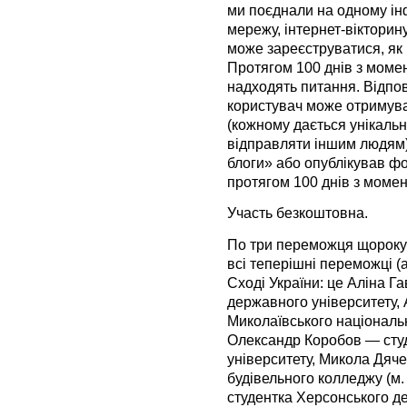
ми поєднали на одному ін
мережу, інтернет-віктори
може зареєструватися, як і
Протягом 100 днів з момен
надходять питання. Відпо
користувач може отримуват
(кожному дається унікаль
відправляти іншим людям),
блоги» або опублікував ф
протягом 100 днів з момен
Участь безкоштовна.
По три переможця щороку 
всі теперішні переможці (
Сході України: це Аліна 
державного університету,
Миколаївського національн
Олександр Коробов — студ
університету, Микола Дяч
будівельного колледжу (м.
студентка Херсонського д