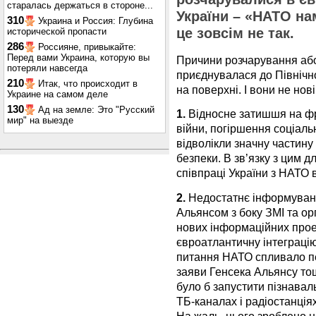
старалась держаться в стороне...
України – «НАТО на
310
Украина и Россия: Глубина
це зовсім не так.
исторической пропасти
286
Россияне, привыкайте:
Перед вами Украина, которую вы
Причини розчарування або
потеряли навсегда
приєднувалася до Північн
210
Итак, что происходит в
на поверхні. І вони не нов
Украине на самом деле
130
Ад на земле: Это "Русский
1.
Відносне затишшя на фро
мир" на выезде
війни, погіршення соціаль
відволікли значну частину
безпеки. В зв’язку з цим 
співпраці України з НАТО 
2.
Недостатнє інформуванн
Альянсом з боку ЗМІ та ор
нових інформаційних проек
євроатлантичну інтеграцію 
питання НАТО спливало пе
заяви Генсека Альянсу тощ
було б запустити пізнавал
ТБ-каналах і радіостанція
На жаль, цього зроблено н