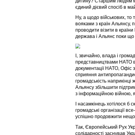
дитину? Старшим людям м
єдиний дієвий спосіб в ма
Ну, а щодо військових, то 
вояками з країн Альянсу, 
проводити візити в країни
держава і Альянс поки що
І, звичайно, влада і гром
представництвами НАТО в 
документації НАТО, Офіс 
сприяння антипропаганди
громадськість наприкінці
Альянсу збільшити підтри
з інформаційною війною, я
І насамкінець хотілося б с
громадські організації все
успішно продовжити нещод
Так, Європейський Рух Ук
солідарності заснував Ук