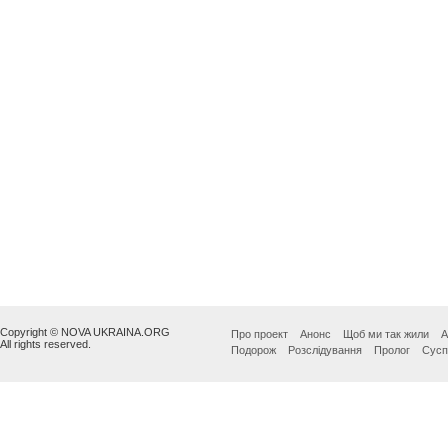
Copyright © NOVA UKRAINA.ORG
Про проект
Анонс
Щоб ми так жили
А
All rights reserved.
Подорож
Розслідування
Пролог
Сусп