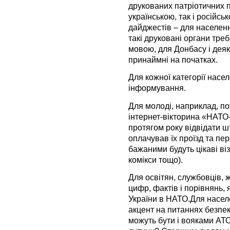
друкованих патріотичних 
українською, так і російсь
дайджестів – для населенн
такі друковані органи тр
мовою, для Донбасу і деяки
принаймні на початках.
Для кожної категорії насел
інформування.
Для молоді, наприклад, пот
інтернет-вікторина «НАТО
протягом року відвідати 
оплачував їх проїзд та пе
бажаними будуть цікаві віз
комікси тощо).
Для освітян, службовців, 
цифр, фактів і порівнянь, я
України в НАТО.Для насел
акцент на питаннях безпеки 
можуть бути і вояками АТО