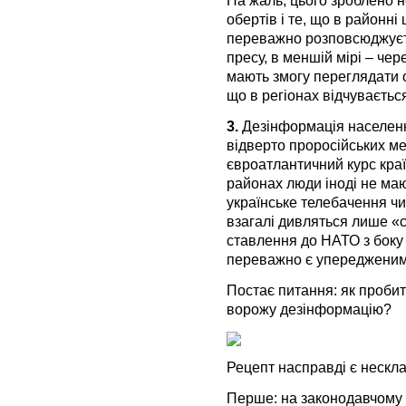
обертів і те, що в районні
переважно розповсюджуєт
пресу, в меншій мірі – чер
мають змогу переглядати о
що в регіонах відчуваєтьс
3.
Дезінформація населення
відверто проросійських меді
євроатлантичний курс краї
районах люди іноді не ма
українське телебачення чи
взагалі дивляться лише «с
ставлення до НАТО з боку
переважно є упередженим
Постає питання: як проби
ворожу дезінформацію?
Рецепт насправді є нескл
Перше: на законодавчому р