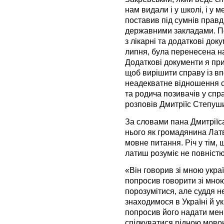
нам видали і у школі, і у 
поставив під сумнів правд
державними закладами. Поп
з лікарні та додаткові док
липня, була перенесена на
Додаткові документи я прин
щоб вирішити справу із в
неадекватне відношення с
та родича позивачів у спр
розповів Дмитріїс Степуш
За словами пана Дмитріїс
нього як громадянина Латв
мовне питання. Річ у тім, 
латиш розуміє не повністю
«Він говорив зі мною украї
попросив говорити зі мно
порозумітися, але суддя н
знаходимося в Україні й у
попросив його надати мені
спілкуватися рідною мово