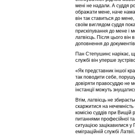
мені не надали. А суддя р
ображати мене, наче нама
він так ставиться до мене,
своїм виглядом суддя пока
прискіпування до мене і м
латвієць. Після цього він
доповнення до документів
Пан Степушинс нарікає, що
службі він уперше зустрівс
«Як представник іншої кра
так поводити себе, порушу
довіряти правосуддю не мо
інстанції можуть знущатис
Втім, латвієць не збираєть
скаржитися на нечемність 
комісію суддів при Вищій р
питаннями професійної та 
ситуацією зацікавилися у П
еміграційній службі Латвії.