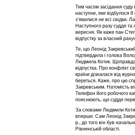
Тим часом засідання суду 
наступне, яке відбулося 8
з’явилися не всі свідки. Л
Наступного разу суддя та 
вересня. Як каже пан Сте
відпустку за власний раху
Те, що Леонід Закревський
підтвердила і голова Вол
Людмила Котик. Щоправда,
відпустка. Про конфлікт с
країни дізналася від журна
береться. Каже, про цю сп
Закревським. Натомість ві
Телефон його робочого каб
пояснюють, що суддя переб
За словами Людмили Котик,
вперше. Сам Леонід Закре
р., до того він був нача
Рівненській області.