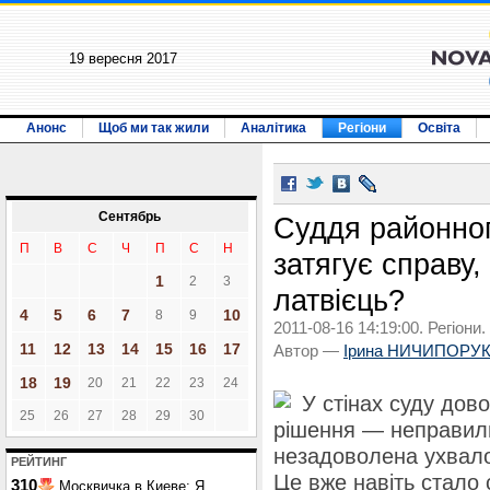
19 вересня 2017
Анонс
Щоб ми так жили
Аналітика
Регіони
Освіта
Сентябрь
Суддя районно
П
В
С
Ч
П
С
Н
затягує справу
1
2
3
латвієць?
4
5
6
7
10
8
9
2011-08-16 14:19:00. Регіони.
11
12
13
14
15
16
17
Автор —
Ірина НИЧИПОРУ
18
19
20
21
22
23
24
У стінах суду дов
25
26
27
28
29
30
рішення — неправиль
незадоволена ухвало
РЕЙТИНГ
Це вже навіть стало 
310
Москвичка в Киеве: Я