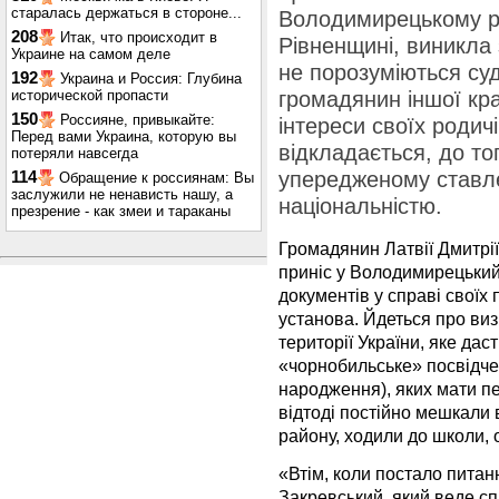
старалась держаться в стороне...
Володимирецькому р
208
Итак, что происходит в
Рівненщині, виникла 
Украине на самом деле
не порозуміються суд
192
Украина и Россия: Глубина
исторической пропасти
громадянин іншої кра
150
Россияне, привыкайте:
інтереси своїх родич
Перед вами Украина, которую вы
відкладається, до то
потеряли навсегда
упередженому ставлен
114
Обращение к россиянам: Вы
заслужили не ненависть нашу, а
національністю.
презрение - как змеи и тараканы
Громадянин Латвії Дмитрі
приніс у Володимирецький
документів у справі своїх 
установа. Йдеться про ви
території України, яке дас
«чорнобильське» посвідче
народження), яких мати пер
відтоді постійно мешкали
району, ходили до школи,
«Втім, коли постало питан
Закревський, який веде спр