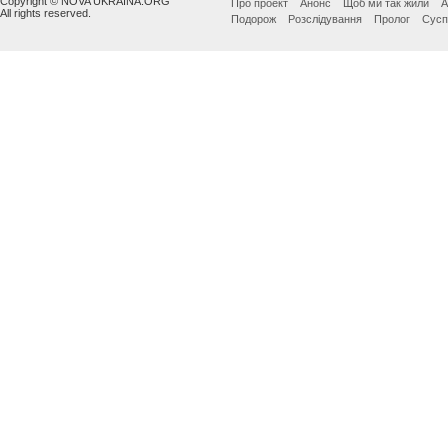
Copyright © NOVA UKRAINA.ORG
Про проект
Анонс
Щоб ми так жили
А
All rights reserved.
Подорож
Розслідування
Пролог
Сусп