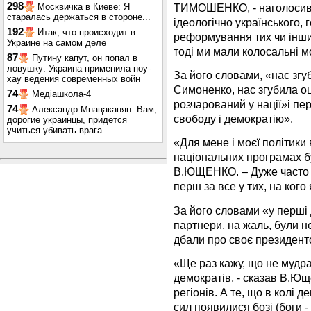
298
ТИМОШЕНКО, - наголосив 
Москвичка в Киеве: Я
старалась держаться в стороне...
ідеологічно українського,
192
Итак, что происходит в
реформування тих чи інших
Украине на самом деле
тоді ми мали колосальні м
87
Путину капут, он попал в
ловушку: Украина применила ноу-
За його словами, «нас згу
хау ведения современных войн
Симоненко, нас згубила о
74
Медіашкола-4
розчарований у нації»і пе
74
Александр Мнацаканян: Вам,
свободу і демократію».
дорогие украинцы, придется
учиться убивать врага
«Для мене і моєї політики 
національних програмах б
В.ЮЩЕНКО. – Дуже часто я 
перш за все у тих, на ког
За його словами «у перші 
партнери, на жаль, були н
дбали про своє президент
«Ще раз кажу, що не мудр
демократів, - сказав В.Юще
регіонів. А те, що в колі 
сил появилися бозі (боги -