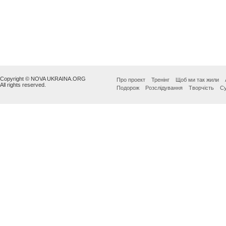
Copyright © NOVA UKRAINA.ORG
Про проект
Тренінг
Щоб ми так жили
All rights reserved.
Подорож
Розслідування
Творчість
Су