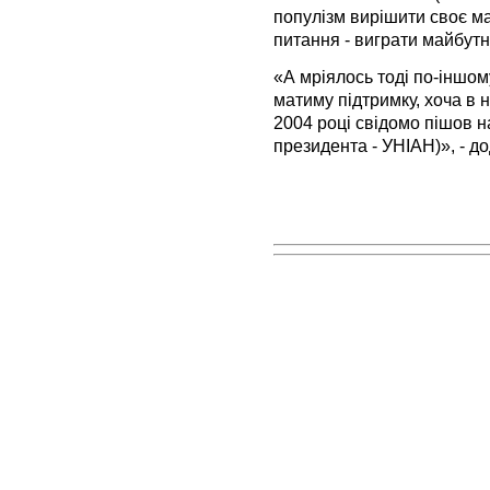
популізм вирішити своє мал
питання - виграти майбутн
«А мріялось тоді по-іншом
матиму підтримку, хоча в 
2004 році свідомо пішов 
президента - УНІАН)», - 