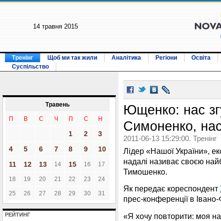
14 травня 2015
Тренінг
Щоб ми так жили
Аналітика
Регіони
Освіта
Суспільство
Травень
Ющенко: нас зг
П
В
С
Ч
П
С
Н
Симоненко, нас
1
2
3
2011-06-13 15:29:00. Тренінг
4
5
6
7
8
9
10
Лідер «Нашої України», ек
надалі називає своєю на
11
12
13
15
14
16
17
Тимошенко.
18
19
20
21
22
23
24
Як передає кореспондент
25
26
27
28
29
30
31
прес-конференції в Івано-
«Я хочу повторити: моя н
РЕЙТИНГ