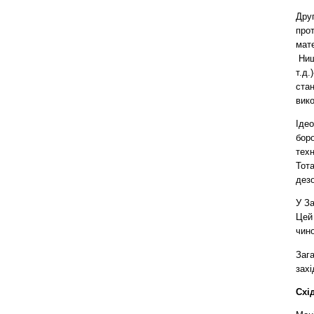
Дру
прот
мате
Нищ
т.д.)
стан
вико
Ідео
боро
техн
Тота
дезо
У З
Цей 
чин
Зага
захі
Схі