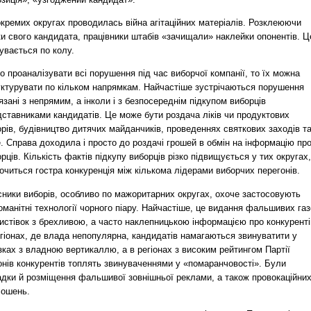
кремих округах проводилась війна агітаційних матеріалів. Розклеюючи
ки свого кандидата, працівники штабів «зачищали» наклейки опонентів. Ц
увається по колу.
 проаналізувати всі порушення під час виборчої компанії, то їх можна
уктурувати по кільком напрямкам. Найчастіше зустрічаються порушення
язані з непрямим, а інколи і з безпосереднім підкупом виборців
дставниками кандидатів. Це може бути роздача ліків чи продуктових
рів, будівництво дитячих майданчиків, проведеннях святкових заходів т
. Справа доходила і просто до роздачі грошей в обмін на інформацію пр
рців. Кількість фактів підкупу виборців різко підвищується у тих округах,
очиться гостра конкуренція між кількома лідерами виборчих перегонів.
сники виборів, особливо по мажоритарних округах, охоче застосовують
оманітні технології чорного піару. Найчастіше, це видання фальшивих газ
истівок з брехливою, а часто наклепницькою інформацією про конкуренті
гіонах, де влада непопулярна, кандидатів намагаються звинуватити у
зках з владною вертикаллю, а в регіонах з високим рейтингом Партії
онів конкурентів топлять звинуваченнями у «помаранчовості». Були
адки й розміщення фальшивої зовнішньої реклами, а також провокаційни
лошень.