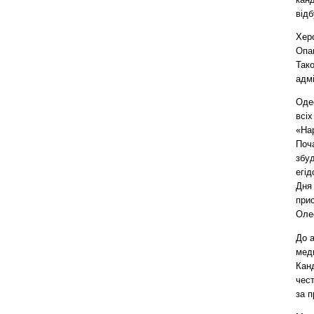
відб
Хер
Опа
Так
адмі
Одес
всіх
«Нар
Поча
збуд
егід
Дня
прис
Оле
До а
меди
Кан
чест
за п