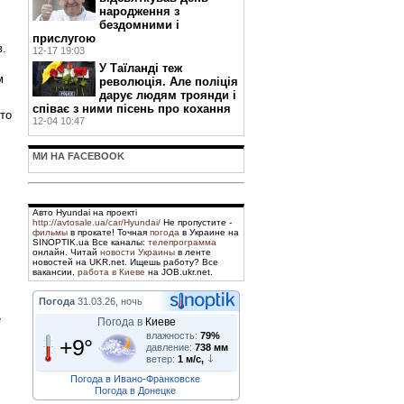
народження з
бездомними і
прислугою
в.
12-17 19:03
У Таїланді теж
м
революція. Але поліція
дарує людям троянди і
співає з ними пісень про кохання
рто
12-04 10:47
МИ НА FACEBOOK
Авто Hyundai на проекті
http://avtosale.ua/car/Hyundai/
Не пропустите -
фильмы
в прокате! Точная
погода
в Украине на
SINOPTIK.ua Все каналы:
телепрограмма
онлайн. Читай
новости Украины
в ленте
новостей на UKR.net. Ищешь работу? Все
вакансии,
работа в Киеве
на JOB.ukr.net.
Погода
31.03.26, ночь
е
Погода в
Киеве
влажность:
79%
+9°
давление:
738 мм
ветер:
1 м/с,
Погода в Ивано-Франковске
Погода в Донецке