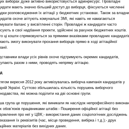
цих виборах дуже активно використовується адмінресурс. Провладні
дидати мають значно більший доступ до виборця, фіксуються численні
адки розповсюдження їх агітації у бюджетних установах. Також за владн
идатів охоче агітують комунальні ЗМІ, які навіть не намагаються
мувати баланс у висвітленні сторін. Провладні ж кандидати часто
сують в свої надбання проекти, здійснені за рахунок бюджетних коштів.
то ці кошти спрямовуються за прямими вказівками провладних кандидаті
мають змогу виконувати прохання виборців прямо в ході агітаційної
анії.
ставники влади усіх рівнів охоче підтримують окремих кандидатів,
упають разом з ними, проводять непряму агітацію.
ід
ягом вересня 2012 року активізувалась виборча кампанія кандидатів у
дній Україні. Суттєво збільшилась кількість порушень виборчого
нодавства, які можна поділити на дві основні групи.
ша група це порушення, які виникали як наслідок непрофесійного викона
х обов’язків працівниками штабів:- Поширення офіційної агітації без
домлення про неї у ЦВК;- використання даних соціологічних досліджень
вказання їх реквізитів (час, місце проведення, вибірка і т.д.);- друк
аційних матеріалів без вихідних даних.