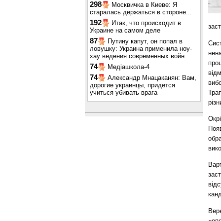
298
Москвичка в Киеве: Я
старалась держаться в стороне...
192
Итак, что происходит в
заст
Украине на самом деле
87
Путину капут, он попал в
Сис
ловушку: Украина применила ноу-
нен
хау ведения современных войн
проц
74
Медіашкола-4
відм
74
Александр Мнацаканян: Вам,
вибо
дорогие украинцы, придется
Тра
учиться убивать врага
різн
Окрі
Появ
обра
вико
Варт
зас
відс
кан
Вер
«опо