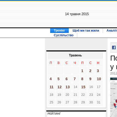
14 травня 2015
Тренінг
Щоб ми так жили
Аналіт
Суспільство
Травень
П
П
В
С
Ч
П
С
Н
у 
1
2
3
2012
4
5
6
7
8
9
10
11
12
13
15
14
16
17
18
19
20
21
22
23
24
25
26
27
28
29
30
31
РЕЙТИНГ