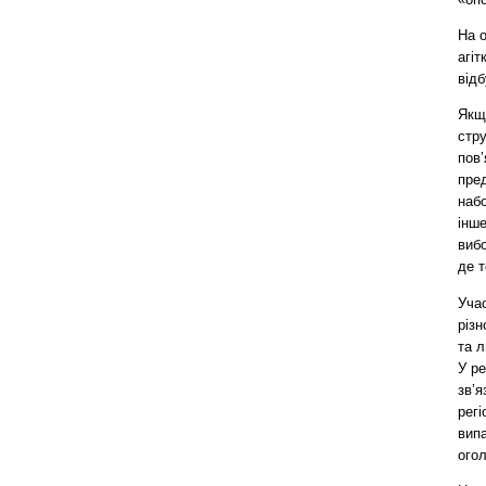
На о
агіт
відб
Якщо
стр
пов’
пре
набо
інше
вибо
де т
Уча
різн
та л
У ре
зв’я
регі
вип
ого