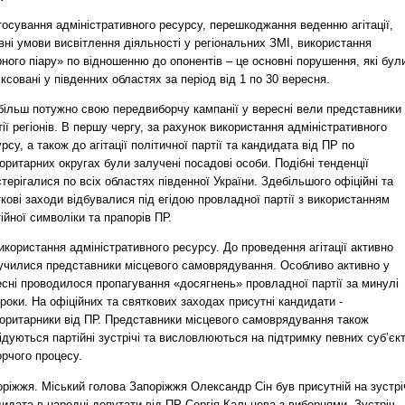
осування адміністративного ресурсу, перешкоджання веденню агітації,
вні умови висвітлення діяльності у регіональних ЗМІ, використання
ного піару» по відношенню до опонентів – це основні порушення, які бул
ксовані у південних областях за період від 1 по 30 вересня.
більш потужно свою передвиборчу кампанії у вересні вели представники
ії регіонів. В першу чергу, за рахунок використання адміністративного
рсу, а також до агітації політичної партії та кандидата від ПР по
ритарних округах були залучені посадові особи. Подібні тенденції
терігалися по всіх областях південної України. Здебільшого офіційні та
кові заходи відбувалися під егідою провладної партії з використанням
ійної символіки та прапорів ПР.
икористання адміністративного ресурсу. До проведення агітації активно
училися представники місцевого самоврядування. Особливо активно у
сні проводилося пропагування «досягнень» провладної партії за минулі
роки. На офіційних та святкових заходах присутні кандидати -
оритарники від ПР. Представники місцевого самоврядування також
ідуються партійні зустрічі та висловлюються на підтримку певних суб’єкт
рчого процесу.
ріжжя. Міський голова Запоріжжя Олександр Сін був присутній на зустрі
идата в народні депутати від ПР Сергія Кальцева з виборцями. Зустріч