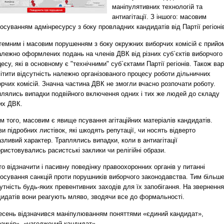
маніпулятивних технологій та
антиагітації. З іншого: масовим
осуванням адмінресурсу з боку провладних кандидатів від Партії регіоні
темним і масовим порушенням з боку окружних виборчих комісій є прийо
алежно оформлених подань на членів ДВК від різних суб`єктів виборчого
есу, які в основному є "технічними" суб`єктами Партії регіонів. Також ва
ітити відсутність належно організованого процесу роботи дільничних
рчих комісій. Значна частина ДВК не змогли вчасно розпочати роботу.
плялись випадки подвійного включення одних і тих же людей до складу
их ДВК.
м того, масовим є явище псування агітаційних матеріалів кандидатів.
и підробних листівок, які шкодять репутації, чи носять відверто
зливий характер. Траплялись випадки, коли в антиагітації
ристовувались расистські заклики чи релігійні образи.
о відзначити і пасивну поведінку правоохоронних органів у питанні
тосування санкцій проти порушників виборчого законодавства. Тим більш
утність будь-яких превентивних заходів для їх запобігання. На звернення
дидатів вони реагують мляво, зводячи все до формальності.
есень відзначився маніпулюванням поняттями «єдиний кандидат»,
зиція», «узгоджений кандидат».