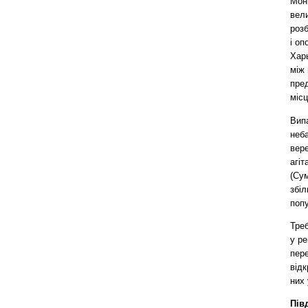
Моні
вели
розб
і оп
Харь
між 
пред
місц
Вип
неба
вере
агіт
(Сум
збіл
попу
Треб
у ре
пере
від
них 
Пів