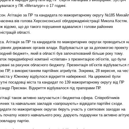
увалася у ПК «Металург» о 17 годині.
сон. Агітацію за ПР та кандидата по мажоритарному округу №185 Михай
насенка вів голова Херсонсонської облдержадміністрації Микола Костяк.
ож відомо, що до такого порушення вдавалися і голови районних
ністрацій області.
а. Агітація за ПР та кандидатів по мажоритарних округах проводиться н
 рівнях державних органів влади. Відбувається це за допомогою проекту
одний бюджет», який в області був започаткований більше року тому.
ток передвиборчої компанії «співпав» з презентацією об’єктів, що були
овані за рахунок обласного бюджету. Презентація об’єктів відбувається 
ою ПР, з використанням партійних атрибутів. Зокрема, 28 вересня, на чес
 міста у Южному відбулося відкриття набережної. На церемонії були
утні посадовці міста та кандидат по 139 мажоритарному округу від ПР
сандр Пресман. Відкриття відбувалося під прапорами ПР.
гітації також активно залучається і бюджетна сфера. Співробітників
чних та навчальних закладів «запрошують» відвідати партійні сходи.
дидати по мажоритарних округах беруть участь у святкових заходах на
ь початку нового навчального року, дарують подарунки та активно агіту
ровладну партію.