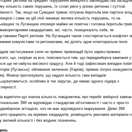
торинг регіонів на предмет порушення виборчого законодавства засвідч
ку кількість самих порушень, їх схожі риси у різних регіонах і суттєві
іжності. Так, якщо на Сумщині триває потужна боротьба між партією вла
озицією і саме на цій лінії виникає велика кількість порушень, то на
ківщині та Луганщині опозиція майже не помітна і головна боротьба три
мажоритарними кандидатами, які, часто, позиціонують себе, як
ставники Партії регіонів. На Луганщині також спостерігається конфлікт 
евими комуністами та регіоналами, які ділять одне електоральне поле.
адків застосування сили чи прямих провокацій було зареєстровано
гато, що, скоріше за все, пояснюється тим, що передвиборча кампанія у
сні ще не набула високого градусу. Але й тоді зафіксовані випадки поби
аторів (Луганськ), обливання зеленкою (Харків), прямих погроз конкурент
и). Можна прогнозувати, що надалі кількість таки випадків
ьшуватиметься, особливо в тих округах, де немає одного лідера з
лярності.
а відмітити що значна кількість повідомлень про перебіг виборчої кампан
гіональних ЗМІ не відповідає стандартам об’єктивності і часто є просто
двиборчою агітацією, хоч не має відповідного маркування. Деякі ЗМІ
крито працюють на окремих кандидатів, розміщують рекламні матеріали п
у великій кількості і без жодних позначень.
день