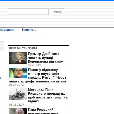
лідування
Творчість
ЩОБ МИ ТАК ЖИЛИ
Прем'єр Данії сама
чистить вулиці
Копенгагена від снігу
01-29 13:41
Пішов у відставку
міністр внутрішніх
справ… Румунії. Через
в
авіакатастрофу маленького літака
01-24 11:42
Мотоцикл Папи
Римського продадуть,
щоб потратити гроші на
бідних
01-15 13:09
Папа Римський
відсвяткував день