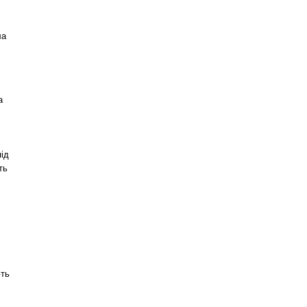
ла
а
під
ть
ють