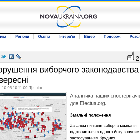
ика
Регіони
Освіта
Інтерв‘ю
Відео
Подорож
Розс
2
орушення виборчого законодавства
вересні
-10-05 10:11:00. Тренінг
Аналітика наших спостерігачі
для Electua.org.
Загальні положення
Загалом нинішня виборча компанія
відрізняється з одного боку значним
застосуванням брудних,