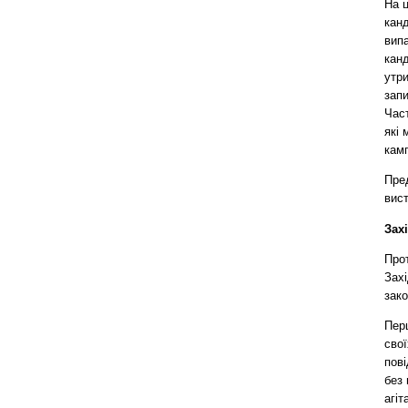
На 
кан
вип
канд
утри
запи
Час
які 
камп
Пред
вист
Зах
Прот
Захі
зако
Пер
свої
пові
без 
агіт