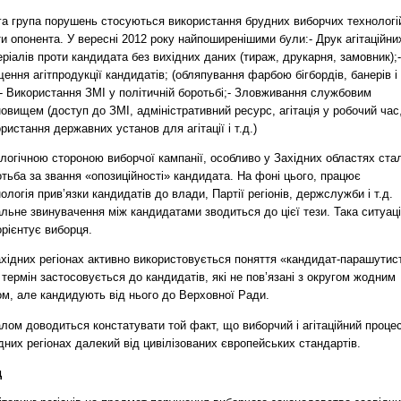
га група порушень стосуються використання брудних виборчих технологі
и опонента. У вересні 2012 року найпоширенішими були:-
Друк агітаційни
ріалів проти кандидата без вихідних даних (тираж, друкарня, замовник);-
ення агітпродукції кандидатів; (обляпування фарбою бігбордів, банерів і
-
Використання ЗМІ у політичній боротьбі;-
Зловживання службовим
овищем (доступ до ЗМІ, адміністративний ресурс, агітація у робочий час
ристання державних установ для агітації і т.д.)
логічною стороною виборчої кампанії, особливо у Західних областях ста
тьба за звання «опозиційності» кандидата. На фоні цього, працює
ологія прив’язки кандидатів до влади, Партії регіонів, держслужби і т.д.
льне звинувачення між кандидатами зводиться до цієї тези. Така ситуац
рієнтує виборця.
ахідних регіонах активно використовується поняття «кандидат-парашутис
термін застосовується до кандидатів, які не пов’язані з округом жодним
ом, але кандидують від нього до Верховної Ради.
лом доводиться констатувати той факт, що виборчий і агітаційний проце
дних регіонах далекий від цивілізованих європейських стандартів.
д