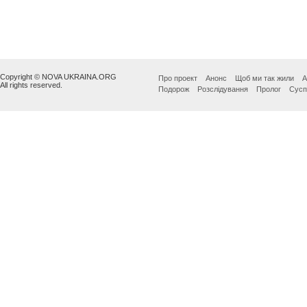
Copyright © NOVA UKRAINA.ORG
Про проект
Анонс
Щоб ми так жили
А
All rights reserved.
Подорож
Розслідування
Пролог
Сусп