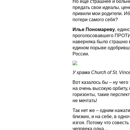
Но еще страшнее и больне
предать свои идеалы, цен
привили мои родители. Иб
потери самого себя?
Илье Пономареву
, един
проголосовавшего ПРОТИ
наверняка было страшно в
едином порыве одобривши
России.
У храма Church of St. Vince
Вот казалось бы – ну чего
на очень высокую орбиту,
горизонты, такие перспект
не мечтать!
Так нет же – одним нажати
близких, и на себе, в одн
изгоя. Потому что совесть
человека одна…