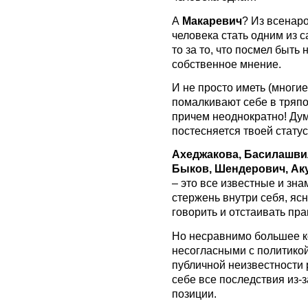
А
Макаревич
? Из всенар
человека стать одним из 
то за то, что посмел быть 
собственное мнение.
И не просто иметь (многи
помалкивают себе в тряпоч
причем неоднократно! Дум
постесняется твоей стату
Ахеджакова, Басилашвил
Быков, Шендерович, Аку
– это все известные и зн
стержень внутри себя, яс
говорить и отстаивать пра
Но несравнимо большее ко
несогласными с политикой
публичной неизвестности 
себе все последствия из-
позиции.