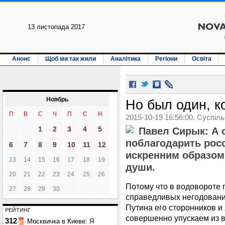
13 листопада 2017
Анонс
Щоб ми так жили
Аналітика
Регіони
Освіта
Ноябрь
Но был один, к
П
В
С
Ч
П
С
Н
2015-10-19 16:56:00. Суспіл
1
2
3
4
5
Павел Сирык: А 
поблагодарить рос
6
7
8
9
10
11
12
искренним образом,
13
14
15
16
17
18
19
души.
20
21
22
23
24
25
26
Потому что в водовороте 
27
28
29
30
справедливых негодовани
Путина его сторонников и 
РЕЙТИНГ
совершенно упускаем из в
312
Москвичка в Киеве: Я