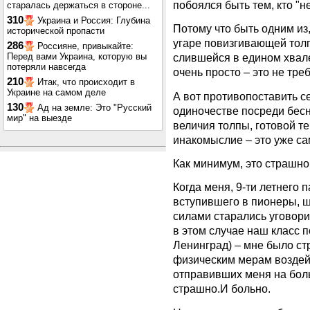
побоялся быть тем, кто "н
старалась держаться в стороне...
310
Украина и Россия: Глубина
Потому что быть одним из
исторической пропасти
угаре повизгивающей толп
286
Россияне, привыкайте:
Перед вами Украина, которую вы
слившейся в едином хвал
потеряли навсегда
очень просто – это не тре
210
Итак, что происходит в
Украине на самом деле
А вот противопоставить с
130
Ад на земле: Это "Русский
одиночестве посреди бес
мир" на выезде
величия толпы, готовой те
инакомыслие – это уже са
Как минимум, это страшно
Когда меня, 9-ти летнего
вступившего в пионеры, 
силами старались уговори
в этом случае наш класс 
Ленинград) – мне было ст
физическим мерам воздейс
отправивших меня на бол
страшно.И больно.