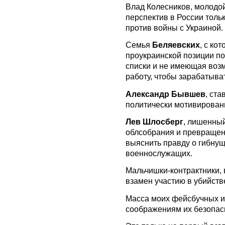
Влад Колесников, молодой
перспектив в России толь
против войны с Украиной.
Семья
Беляевских
, с ко
проукраинской позиции п
списки и не имеющая воз
работу, чтобы зарабатыва
Александр Бывшев
, ст
политически мотивированн
Лев Шлосберг
, лишенны
облсобрания и превращенн
выяснить правду о гибнущ
военнослужащих.
Мальчишки-контрактники,
взамен участию в убийст
Масса моих фейсбучных и
соображениям их безопасн