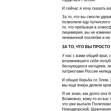
И сейчас я хочу сказат
За то, что вы смогли удер
позволили яду путинског
то, что пребывая в атмос
лицемерия, вы не изменил
чечевичной похлебки и не
ЗА ТО, ЧТО ВЫ ПРОС
У нас с вами общий враг,
возомнившего себя полуб
беснующихся негодяев, 
патриотами России нелюд
И общая борьба со Злом, 
мы еще вчера делили кров 
Я не знаю, как долго она 
Возможно, кому-то из вас 
это уже выпало Политковс
Новодворской, Щекочихи