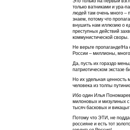
Это только на первый взгл
только ватниками и ура-п
людей там очень много – п
знаем, потому что пропаг
внушить нам иллюзию о е
преступных действий захв
коммунистической своры.
Не верьте пропаганде!На
России – миллионы, мног
Да, пусть их гораздо мень
патриотическом экстазе б
Но их удельная ценность 
человека из толпы путини
Ибо один Илья Пономарев
милоновых и мизулиных с
тысяч басковых и викацы
Потому что ЭТИ, не подд
россияне и есть тот золо
гордиться Россия!