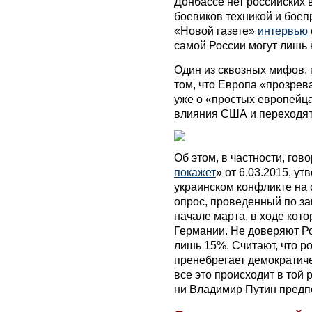
Донбассе нет российских 
боевиков техникой и боеп
«Новой газете»
интервью
самой России могут лишь
Один из сквозных мифов, 
том, что Европа «прозрев
уже о «простых европейца
влияния США и переходят 
Об этом, в частности, гов
покажет
» от 6.03.2015, у
украинском конфликте на с
опрос, проведенный по з
начале марта, в ходе кот
Германии. Не доверяют Р
лишь 15%. Считают, что р
пренебрегает демократич
все это происходит в той 
ни Владимир Путин предп