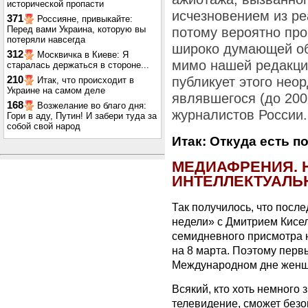
исторической пропасти
исчезновением из ре
371
Россияне, привыкайте:
Перед вами Украина, которую вы
потому вероятно пр
потеряли навсегда
широко думающей об
312
Москвичка в Киеве: Я
мимо нашей редакци
старалась держаться в стороне...
210
публикует этого нео
Итак, что происходит в
Украине на самом деле
являвшегося (до 200
168
Возжелание во благо дня:
журналистов России.
Гори в аду, Путин! И забери туда за
собой свой народ
Итак: Откуда есть 
МЕДИАФРЕНИЯ. 
ИНТЕЛЛЕКТУАЛЬ
Так получилось, что после
недели» с Дмитрием Кисе
семидневного присмотра 
на 8 марта. Поэтому перв
Международном дне женщ
Всякий, кто хоть немного 
телевидение, сможет безо