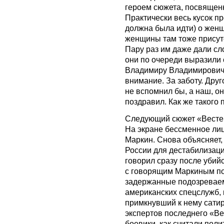
героем сюжета, посвященн
Практически весь кусок п
должна была идти) о женщи
женщины там тоже присутс
Пару раз им даже дали сл
они по очереди выразили
Владимиру Владимировичу.
внимание. За заботу. Дру
не вспомнил бы, а наш, он
поздравил. Как же такого
Следующий сюжет «Вестей
На экране бессменное ли
Маркин. Снова объясняет,
России для дестабилизаци
говорил сразу после убийс
с говорящим Маркиным по
задержанные подозреваемы
американских спецслужб, 
примкнувший к нему сатир
экспертов последнего «Ве
боевики, как считали пол