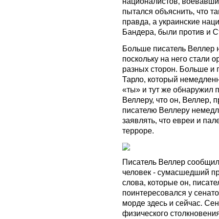
националистов, воевавши
пытался объяснить, что та
правда, а украинские нац
Бандера, были против и С
Больше писатель Веллер н
поскольку на него стали о
разных сторон. Больше и 
Тарло, который немедлен
«ты» и тут же обнаружил п
Веллеру, что он, Веллер, 
писателю Веллеру немедл
заявлять, что евреи и па
терроре.
Писатель Веллер сообщил,
человек - сумасшедший п
слова, которые он, писате
поинтересовался у сенатор
морде здесь и сейчас. Сен
физического столкновения