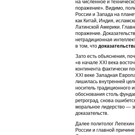
на численное и техническ
поражение». Видимо, поли
России и Запада на плане
как Китай, Индия, исламс
Латинской Америки. Главн
поражение. Доказательств 
нетрадиционная интеллект
в том, что
доказательств
Зато есть объяснения, по
«в начале XXI века восто
континента фактически п
XXI веке Западная Европа
лишилась внутренней цело
носитель традиционного ин
обоснования столь фундам
ретроград, снова ошибетс
моральное лидерство — зна
доказательств.
Далее политолог Лепехин 
России и главной причине