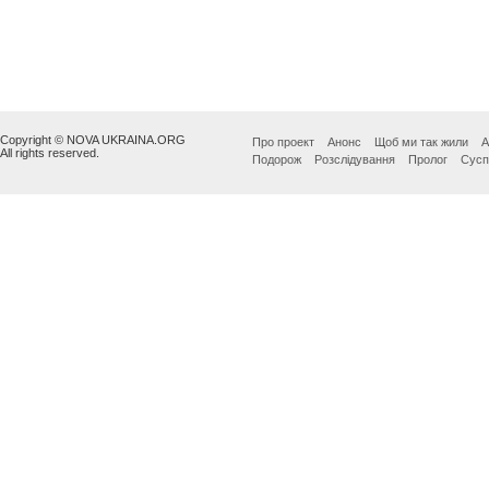
Copyright © NOVA UKRAINA.ORG
Про проект
Анонс
Щоб ми так жили
А
All rights reserved.
Подорож
Розслідування
Пролог
Сусп