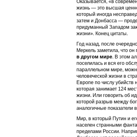
Оказывается, «в современ
жизнь — это высшая ценно
который иногда несправе
затем и Донбасса — прод
придуманный Западом зак
жизни». Конец цитаты.
Год назад, после очередн
Меркель заметила, что он
в другом мире
. В этом 
поселилась и вся его обсл
параллельном мире, можно
человеческой жизни в стр
Европе по числу убийств н
которая занимает 124 мес
жизни. Или говорить об и
которой разрыв между бо
аналогичные показатели в
Мир, в который Путин и е
населен странными фантаз
пределами России. Наприме