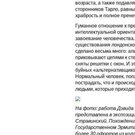
возраста, а также подавл
сторонников Тарло, равн
храбрость и полное прене
Гуманное отношение к пр
интеллектуальной ориент
завоевание человечества.
существования лондонско
сделано весьма много: ал
приковывают цепями к ст
сняты решетки с окон. И э
буйных «альтернативщиков
Нормальный человек, поп
пострадать, что и происх
людьми, которые приходят
На фото: работа Дэвида Х
представлена в экспозиц
Стравинский. Похождени
Государственном Эрмита
более 30 офортов из кол