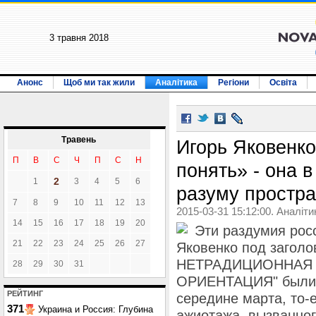
3 травня 2018
Анонс
Щоб ми так жили
Аналітика
Регіони
Освіта
Травень
Игорь Яковенк
П
В
С
Ч
П
С
Н
понять» - она 
2
1
3
4
5
6
разуму простра
7
8
9
10
11
12
13
2015-03-31 15:12:00. Аналіти
14
15
16
17
18
19
20
Эти раздумия рос
21
22
23
24
25
26
27
Яковенко под заго
НЕТРАДИЦИОННАЯ 
28
29
30
31
ОРИЕНТАЦИЯ" были о
РЕЙТИНГ
середине марта, то-
371
Украина и Россия: Глубина
ажиотажа, вызванно