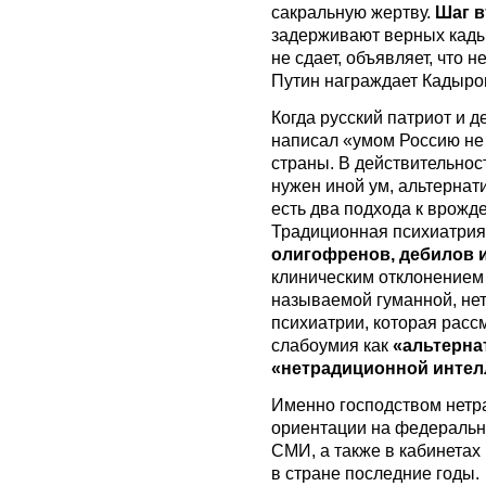
сакральную жертву.
Шаг в
задерживают верных кад
не сдает, объявляет, что 
Путин награждает Кадыро
Когда русский патриот и 
написал «умом Россию не 
страны. В действительнос
нужен иной ум, альтернати
есть два подхода к врожд
Традиционная психиатрия
олигофренов, дебилов 
клиническим отклонением 
называемой гуманной, нет
психиатрии, которая расс
слабоумия как
«альтерна
«нетрадиционной интел
Именно господством нетр
ориентации на федеральн
СМИ, а также в кабинетах 
в стране последние годы.