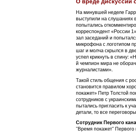
О вреде дискуссий 
На минувшей неделе Гарр
выступили на слушаниях 
попытались откомментиров
корреспондент «России 1»
зал заседаний и попыталс
микрофона с логотипом пр
шаг и молча скрылся в дв
успел крикнуть в спину: «
й чемпион мира не оборач
журналистами».
Такой стиль общения с р
становится правилом хор
покажет» Петр Толстой по
сотрудников с украинским
пытались пригласить к уч
детали, то все переговор
Сотрудник Первого кана
''Время покажет'' Первого