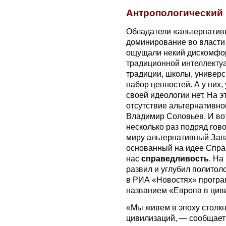
Антропологический
Обладатели «альтернативн
доминирование во власти 
ощущали некий дискомфорт
традиционной интеллектуа
традиции, школы, универс
набор ценностей. А у них
своей идеологии нет. На э
отсутствие альтернативно
Владимир Соловьев. И во
несколько раз подряд гово
миру альтернативный Зап
основанный на идее Справ
нас
справедливость
. На
развил и углубил полито
в РИА «Новостях» прогр
названием «Европа в цив
«Мы живем в эпоху столк
цивилизаций, — сообщает 