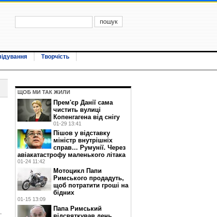
лідування
Творчість
ЩОБ МИ ТАК ЖИЛИ
Прем'єр Данії сама
чистить вулиці
Копенгагена від снігу
01-29 13:41
Пішов у відставку
міністр внутрішніх
справ… Румунії. Через
авіакатастрофу маленького літака
01-24 11:42
Мотоцикл Папи
Римського продадуть,
щоб потратити гроші на
бідних
01-15 13:09
Папа Римський
.
відсвяткував день