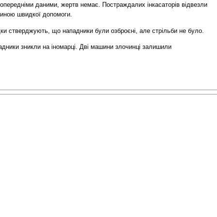
попередніми даними, жертв немає. Постраждалих інкасаторів відвезли
иною швидкої допомоги.
ки стверджують, що нападники були озброєні, але стрільби не було.
адники зникли на іномарці. Дві машини злочинці залишили