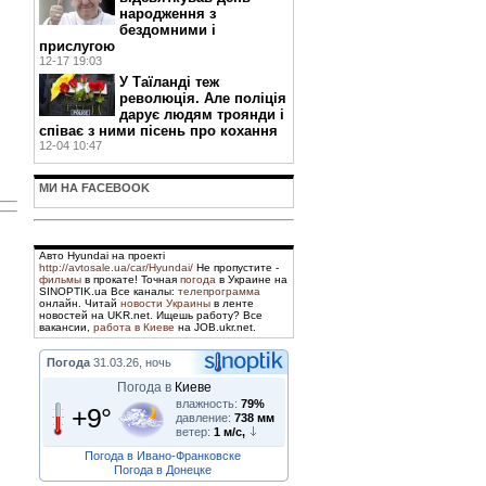
народження з
бездомними і
прислугою
12-17 19:03
У Таїланді теж
революція. Але поліція
дарує людям троянди і
співає з ними пісень про кохання
12-04 10:47
МИ НА FACEBOOK
Авто Hyundai на проекті
http://avtosale.ua/car/Hyundai/
Не пропустите -
фильмы
в прокате! Точная
погода
в Украине на
SINOPTIK.ua Все каналы:
телепрограмма
онлайн. Читай
новости Украины
в ленте
новостей на UKR.net. Ищешь работу? Все
вакансии,
работа в Киеве
на JOB.ukr.net.
Погода
31.03.26, ночь
Погода в
Киеве
влажность:
79%
+9°
давление:
738 мм
ветер:
1 м/с,
Погода в Ивано-Франковске
Погода в Донецке