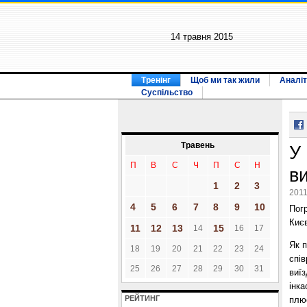
14 травня 2015
Тренінг
Щоб ми так жили
Аналіт
Суспільство
Травень
У 
П
В
С
Ч
П
С
Н
в
1
2
3
2011
4
5
6
7
8
9
10
Погр
Києв
11
12
13
15
14
16
17
Як 
18
19
20
21
22
23
24
спів
25
26
27
28
29
30
31
виїз
інк
РЕЙТИНГ
плюс