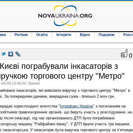
ика
Регіони
Освіта
Інтерв‘ю
Відео
Подорож
Розс
0
Києві пограбували інкасаторів з
иручкою торгового центру "Метро"
-08-06 15:46:00. Тренінг
абовано інкасаторів, які вивозили виручку з торгового центру "Метро" в
і. За попередніми даними, викрадена сума - близько 2 млн грн.
передає кореспондент агентства "
Інтерфакс-Україна
" з посиланням на
робітників правоохоронних органів, що беруть участь у розслідуванні, на
ді після інкасації, під час організованого ДТП було пограбовано
асаторську машину "Райфайзен банку". У ДТП брали участь три машини,
 інкасаторська. У інкасаторів була виручка торгового центру за п’ятницю