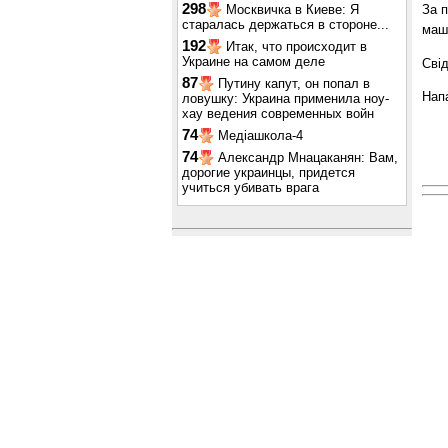
298
Москвичка в Киеве: Я
За 
старалась держаться в стороне...
маш
192
Итак, что происходит в
Украине на самом деле
Свід
87
Путину капут, он попал в
Нап
ловушку: Украина применила ноу-
хау ведения современных войн
74
Медіашкола-4
74
Александр Мнацаканян: Вам,
дорогие украинцы, придется
учиться убивать врага