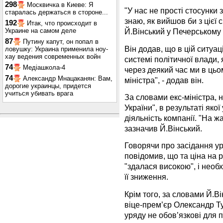
298
Москвичка в Киеве: Я
"У нас не прості стосунки
старалась держаться в стороне...
знаю, як вийшов би з цієї с
192
Итак, что происходит в
Украине на самом деле
Й.Вінський у Печерському 
87
Путину капут, он попал в
Він додав, що в цій ситуац
ловушку: Украина применила ноу-
хау ведения современных войн
системі політичної влади,
74
Медіашкола-4
через деякий час ми в цьо
74
Александр Мнацаканян: Вам,
міністра", - додав він.
дорогие украинцы, придется
учиться убивать врага
За словами екс-міністра,
України", в результаті яко
діяльність компанії. "На жа
зазначив Й.Вінський.
Говорячи про засідання уря
повідомив, що та ціна на р
"здалася високою", і нео
її зниження.
Крім того, за словами Й.В
віце-прем’єр Олександр Т
уряду не обов’язкові для 