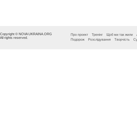
Copyright © NOVA UKRAINA.ORG
Про проект
Тренінг
Щоб ми так жили
All rights reserved.
Подорож
Розслідування
Творчість
Су