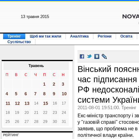
13 травня 2015
Тренінг
Щоб ми так жили
Аналітика
Регіони
Освіта
Суспільство
Травень
Вінський поясн
П
В
С
Ч
П
С
Н
час підписання 
1
2
3
РФ недосконалі
4
5
6
7
8
9
10
системи Україн
11
12
13
15
14
16
17
2011-08-01 19:51:00. Тренінг
18
19
20
21
22
23
24
Екс-міністр транспорту і з
у "газовій справі" стосов
25
26
27
28
29
30
31
заявив, що проблема не в 
політичної влади країни.
РЕЙТИНГ