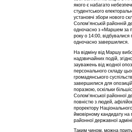
якого є набагато небезпеч
студентського електораль
установчі збори нового ск
Солом’янській районній де
одночасно з «Маршем за п
року о 14:00, відбувалися
одночасно завершилися.
На відміну від Маршу виб
надзвичайних подій, згідн
зауважень від жодної опоз
персонального складу цьо
громадянського суспільств
завершилися для опозиці
поразкою, оскільки більші
Солом’янської районної д
повністю з людей, афілій
проректору Національного 
ймовірному кандидату на 
районної державної адміні
Таким чином, можна прип