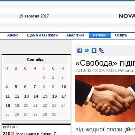
19 вересня 2017
Анонс
Щоб ми так жили
Аналітика
Регіони
Освіта
Сентябрь
«Свобода» піді
П
В
С
Ч
П
С
Н
2013-03-13 09:10:00. Регіони
1
2
3
4
5
6
7
10
8
9
11
12
13
14
15
16
17
18
19
20
21
22
23
24
25
26
27
28
29
30
РЕЙТИНГ
від жодної опозиційн
310
Москвичка в Киеве: Я