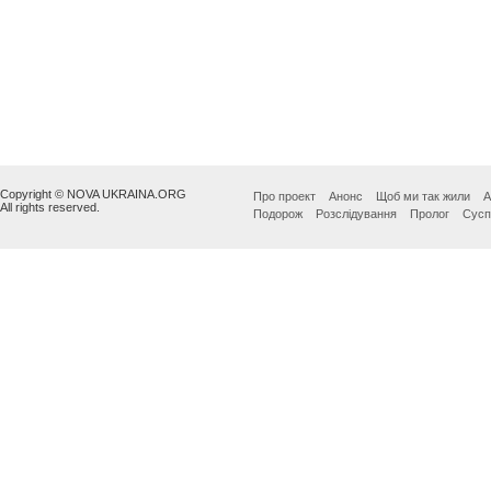
Copyright © NOVA UKRAINA.ORG
Про проект
Анонс
Щоб ми так жили
А
All rights reserved.
Подорож
Розслідування
Пролог
Сусп