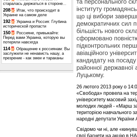
та персонального ск
старалась держаться в стороне...
інституту громадянсь
208
Итак, что происходит в
Украине на самом деле
що ці вибори заверш
192
Украина и Россия: Глубина
демократичних сил п
исторической пропасти
більшість нового скл
150
Россияне, привыкайте:
сформовано повністю
Перед вами Украина, которую вы
потеряли навсегда
підконтрольних перш
114
Обращение к россиянам: Вы
авіаційного універси
заслужили не ненависть нашу, а
презрение - как змеи и тараканы
кандидату на посаду
районної державної 
Луцькому.
26 лютого 2013 року о 14:
«Свобода» провела на тер
університету масовий захі
молодих людей - «Марш за
територією навчального за
народні депутати України 
Свідомо чи ні, але «кинув
свої багнети на акцію в Н