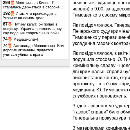
печерське судилище проти 
298
Москвичка в Киеве: Я
старалась держаться в стороне...
червня) о 9.00, за адресою
192
Итак, что происходит в
Тимошенко в своєму мікробл
Украине на самом деле
87
Путину капут, он попал в
Як повідомлялося, Генера
ловушку: Украина применила ноу-
Печерського суду криміна
хау ведения современных войн
Тимошенко у перевищенні
74
Медіашкола-4
укладення газових контракт
74
Александр Мнацаканян: Вам,
дорогие украинцы, придется
Як повідомлялося, в квітн
учиться убивать врага
порушила стосовно Ю. Ти
кримінальну справу - щодо
дві кримінальні справи б
використання коштів, отри
протоколу, і в зв’язку з п
медицини. Ю. Тимошенко 
службових повноважень.
Згідно з рішенням суду т
"газової справи" було обм
Генеральна прокуратура п
З матеріалами кримінальних