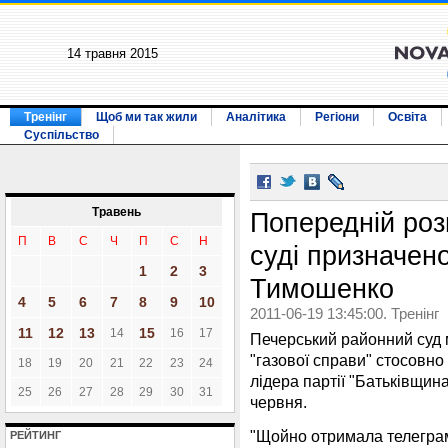
14 травня 2015
Тренінг
Щоб ми так жили
Аналітика
Регіони
Освіта
Суспільство
Травень
Попередній розг
П
В
С
Ч
П
С
Н
суді призначено
1
2
3
Тимошенко
4
5
6
7
8
9
10
2011-06-19 13:45:00. Тренінг
11
12
13
15
14
16
17
Печерський районний суд 
"газової справи" стосовно
18
19
20
21
22
23
24
лідера партії "Батьківщин
25
26
27
28
29
30
31
червня.
"Щойно отримала телеграм
РЕЙТИНГ