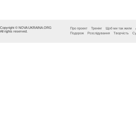
Copyright © NOVA UKRAINA.ORG
Про проект
Тренінг
Щоб ми так жили
All rights reserved.
Подорож
Розслідування
Творчість
Су