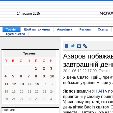
14 травня 2015
Тренінг
Щоб ми так жили
Аналітика
Регіони
Освіта
Суспільство
Травень
Азаров побажав
П
В
С
Ч
П
С
Н
завтрашній ден
1
2
3
2011-06-12 22:17:00. Тренінг
4
5
6
7
8
9
10
У День Святої Трійці прем
побажав українцям віри у 
11
12
13
15
14
16
17
Як повідомили
УНІАН
у пр
18
19
20
21
22
23
24
привітанні у своєму привіт
25
26
27
28
29
30
31
Урядовому порталі, сказав
день вітаю Вас із святом С
РЕЙТИНГ
зішестя Святого Духа на у