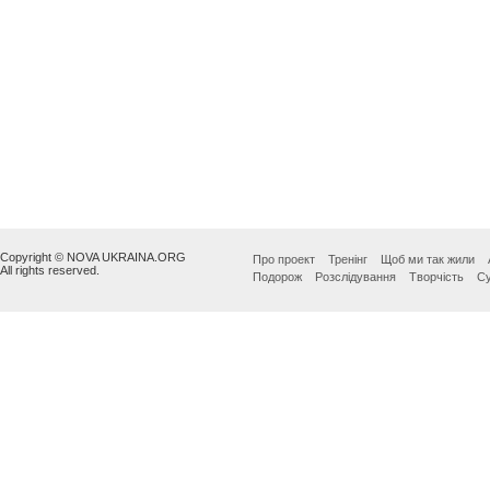
Copyright © NOVA UKRAINA.ORG
Про проект
Тренінг
Щоб ми так жили
All rights reserved.
Подорож
Розслідування
Творчість
Су