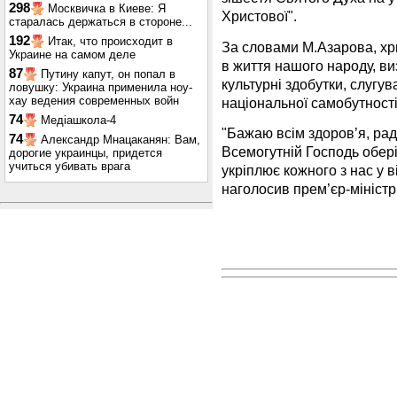
298
Москвичка в Киеве: Я
Христової".
старалась держаться в стороне...
192
Итак, что происходит в
За словами М.Азарова, хри
Украине на самом деле
в життя нашого народу, виз
87
Путину капут, он попал в
культурні здобутки, слугу
ловушку: Украина применила ноу-
хау ведения современных войн
національної самобутності
74
Медіашкола-4
"Бажаю всім здоров’я, рад
74
Александр Мнацаканян: Вам,
Всемогутній Господь обері
дорогие украинцы, придется
учиться убивать врага
укріплює кожного з нас у ві
наголосив прем’єр-міністр