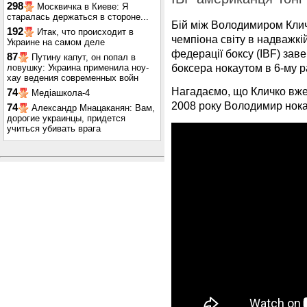
298
Москвичка в Киеве: Я
старалась держаться в стороне...
Бій між Володимиром Клич
192
Итак, что происходит в
чемпіона світу в надважкі
Украине на самом деле
федерації боксу (IBF) за
87
Путину капут, он попал в
боксера нокаутом в 6-му р
ловушку: Украина применила ноу-
хау ведения современных войн
Нагадаємо, що Кличко вже
74
Медіашкола-4
2008 року Володимир нокау
74
Александр Мнацаканян: Вам,
дорогие украинцы, придется
учиться убивать врага