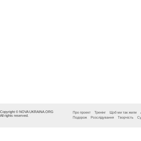
Copyright © NOVA UKRAINA.ORG
Про проект
Тренінг
Щоб ми так жили
All rights reserved.
Подорож
Розслідування
Творчість
Су