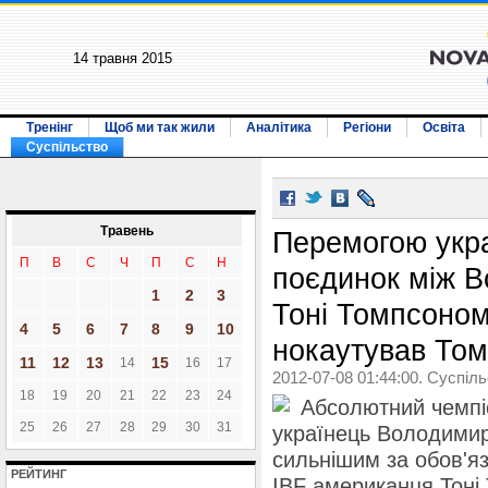
14 травня 2015
Тренінг
Щоб ми так жили
Аналітика
Регіони
Освіта
Суспільство
Травень
Перемогою укра
П
В
С
Ч
П
С
Н
поєдинок між 
1
2
3
Тоні Томпсоном
4
5
6
7
8
9
10
нокаутував То
11
12
13
15
14
16
17
2012-07-08 01:44:00. Суспіл
18
19
20
21
22
23
24
Абсолютний чемпіо
25
26
27
28
29
30
31
українець Володимир
сильнішим за обов'я
РЕЙТИНГ
IBF американця Тоні