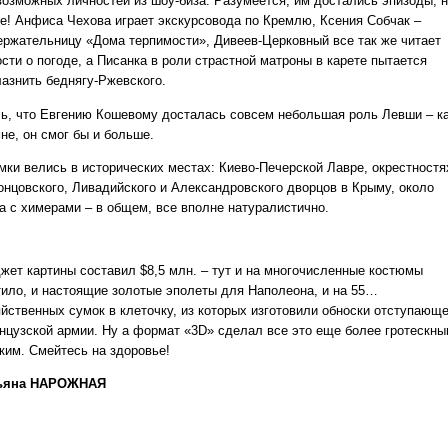
возможных личностей из шоу-биза. Разумеется, им достались эпизоды, 
ие! Анфиса Чехова играет экскурсовода по Кремлю, Ксения Собчак –
ержательницу «Дома терпимости», Дивеев-Церковный все так же читает
сти о погоде, а Писанка в роли страстной матроны в карете пытается
лазнить беднягу-Ржевского.
ь, что Евгению Кошевому досталась совсем небольшая роль Левши – к
не, он смог бы и больше.
мки велись в исторических местах: Киево-Печерской Лавре, окрестностя
онцовского, Ливадийского и Александровского дворцов в Крыму, около
а с химерами – в общем, все вполне натуралистично.
жет картины составил $8,5 млн. – тут и на многочисленные костюмы
тило, и настоящие золотые эполеты для Наполеона, и на 55…
яйственных сумок в клеточку, из которых изготовили обноски отступающ
нцузской армии. Ну а формат «3D» сделал все это еще более гротескн
рким. Смейтесь на здоровье!
ьяна НАРОЖНАЯ