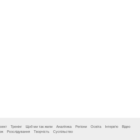
оект
Тренінг
Щоб ми так жили
Аналітика
Регіони
Освіта
Інтерв‘ю
Відео
ож
Розслідування
Творчість
Суспільство