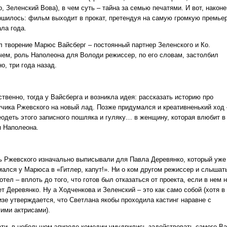
, Зеленский Вова), в чем суть – тайна за семью печатями. И вот, наконе
ршилось: фильм выходит в прокат, претендуя на самую громкую премье
ла года.
л творение Марюс Вайсберг – постоянный партнер Зеленского и Ко.
чем, роль Наполеона для Володи режиссер, по его словам, застолбил
о, три года назад.
твенно, тогда у Вайсберга и возникла идея: рассказать историю про
учика Ржевского на новый лад. Позже придумался и креативненький ход 
еодеть этого записного пошляка и гуляку… в женщину, которая влюбит в
я Наполеона.
ь Ржевского изначально выписывали для Павла Деревянко, который уже
мался у Марюса в «Гитлер, капут!». Ни о ком другом режиссер и слышат
отел – вплоть до того, что готов был отказаться от проекта, если в нем 
т Деревянко. Ну а Ходченкова и Зеленский – это как само собой (хотя в
изе утверждается, что Светлана якобы проходила кастинг наравне с
гими актрисами).
ати, в небольшом эпизоде комедии умудрились задействовать самого В