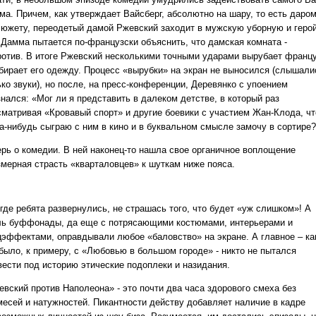
ма. Причем, как утверждает Вайсберг, абсолютно на шару, то есть даром
сюжету, переодетый дамой Ржевский заходит в мужскую уборную и геро
 Дамма пытается по-французски объяснить, что дамская комната -
ротив. В итоге Ржевский несколькими точными ударами вырубает франц
абирает его одежду. Процесс «вырубки» на экран не выносился (слышали
ко звуки), но после, на пресс-конференции, Деревянко с упоением
нался: «Мог ли я представить в далеком детстве, в который раз
сматривая «Кровавый спорт» и другие боевики с участием Жан-Клода, чт
да-нибудь сыграю с ним в кино и в буквальном смысле замочу в сортире?
ерь о комедии. В ней наконец-то нашла свое органичное воплощение
змерная страсть «кварталовцев» к шуткам ниже пояса.
где ребята развернулись, не страшась того, что будет «уж слишком»! А
ль буффонады, да еще с потрясающими костюмами, интерьерами и
цэффектами, оправдывали любое «баловство» на экране. А главное – ка
 было, к примеру, с «Любовью в большом городе» - никто не пытался
вести под историю этические подоплеки и назидания.
евский против Наполеона» - это почти два часа здорового смеха без
месей и натужностей. Пикантности действу добавляет наличие в кадре