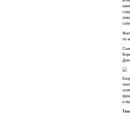
все
как
сод
ново
соб
Жал
по м
Съе
Вор
Дом
Бюд
хва
хоз
фра
и я
Тат