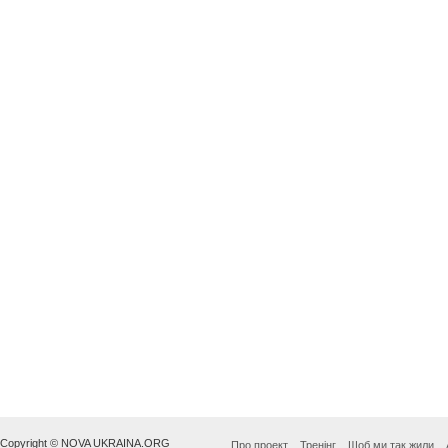
Copyright © NOVA UKRAINA.ORG
Про проект
Тренінг
Щоб ми так жили