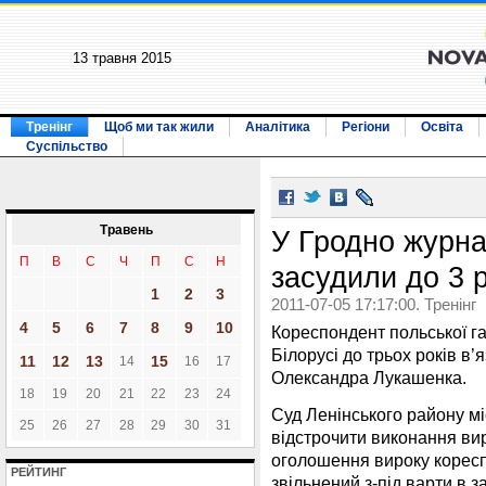
13 травня 2015
Тренінг
Щоб ми так жили
Аналітика
Регіони
Освіта
Суспільство
Травень
У Гродно журна
П
В
С
Ч
П
С
Н
засудили до 3 р
1
2
3
2011-07-05 17:17:00. Тренінг
4
5
6
7
8
9
10
Кореспондент польської г
Білорусі до трьох років в’
11
12
13
15
14
16
17
Олександра Лукашенка.
18
19
20
21
22
23
24
Суд Ленінського району м
25
26
27
28
29
30
31
відстрочити виконання вир
оголошення вироку коресп
РЕЙТИНГ
звільнений з-під варти в за