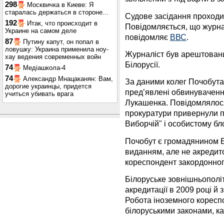
298
Москвичка в Киеве: Я
старалась держаться в стороне...
Судове засідання проходи
192
Итак, что происходит в
Повідомляється, що журна
Украине на самом деле
повідомляє
ВВС
.
87
Путину капут, он попал в
ловушку: Украина применила ноу-
Журналіст був арештований 
хау ведения современных войн
Білорусії.
74
Медіашкола-4
74
Александр Мнацаканян: Вам,
За даними колег Почобута
дорогие украинцы, придется
пред’явлені обвинувачення
учиться убивать врага
Лукашенка. Повідомлялося
прокуратури привернули пу
Виборчій" і особистому бло
Почобут є громадянином Бі
виданням, але не акредит
кореспондент закордонног
Білоруське зовнішньополі
акредитації в 2009 році й 
Робота іноземного кореспо
білоруськими законами, к