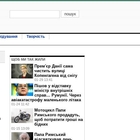
лідування
Творчість
ЩОБ МИ ТАК ЖИЛИ
Прем'єр Данії сама
чистить вулиці
Копенгагена від снігу
01-29 13:41
Пішов у відставку
міністр внутрішніх
справ… Румунії. Через
авіакатастрофу маленького літака
01-24 11:42
Мотоцикл Папи
Римського продадуть,
а
щоб потратити гроші на
бідних
01-15 13:09
Папа Римський
відсвяткував день