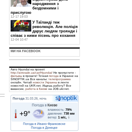
народження з
бездомними і
прислугою
12-17 19:03
У Таїланді теж
революція. Але поліція
дарує людям троянди і
співає з ними пісень про кохання
12-04 10:47
МИ НА FACEBOOK
Авто Hyundai на проекті
http://avtosale.ua/car/Hyundai/
Не пропустите -
фильмы
в прокате! Точная
погода
в Украине на
SINOPTIK.ua Все каналы:
телепрограмма
онлайн. Читай
новости Украины
в ленте
новостей на UKR.net. Ищешь работу? Все
вакансии,
работа в Киеве
на JOB.ukr.net.
Погода
31.03.26, ночь
Погода в
Киеве
влажность:
79%
+9°
давление:
738 мм
ветер:
1 м/с,
Погода в Ивано-Франковске
Погода в Донецке