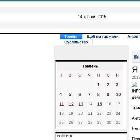
14 травня 2015
Тренінг
Щоб ми так жили
Аналіт
Суспільство
Травень
Я
П
В
С
Ч
П
С
Н
2013
1
2
3
INF
4
5
6
7
8
9
10
деят
11
12
13
15
14
16
17
Тем
18
19
20
21
22
23
24
Ант
25
26
27
28
29
30
31
Еле
РЕЙТИНГ
Пер