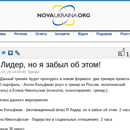
ика
Регіони
Освіта
Інтерв‘ю
Відео
Подорож
Розс
1
 Лидер, но я забыл об этом!
-01-26 14:00:00. Тренінг
Данный тренинг будет проходить в новом формате: два тренера проекта
O портфель - Антон Кольфман (коуч и тренер из России, политический
ель) и Елена Никольская (психолог, психотерапевт, тренер;).
атика данного мероприятия:
он Кольфман - (мотивационный блок) Я Лидер, но я забыл об этом. 2 час
на Никольфская - Лидерство в социальных отношениях. 2 часа
ерыв 30 минут.