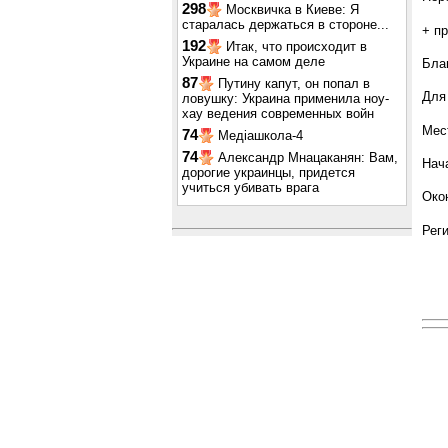
298
Москвичка в Киеве: Я
старалась держаться в стороне...
+ пр
192
Итак, что происходит в
Украине на самом деле
Блa
87
Путину капут, он попал в
Для
ловушку: Украина применила ноу-
хау ведения современных войн
Мес
74
Медіашкола-4
74
Александр Мнацаканян: Вам,
Нача
дорогие украинцы, придется
учиться убивать врага
Окон
Рег