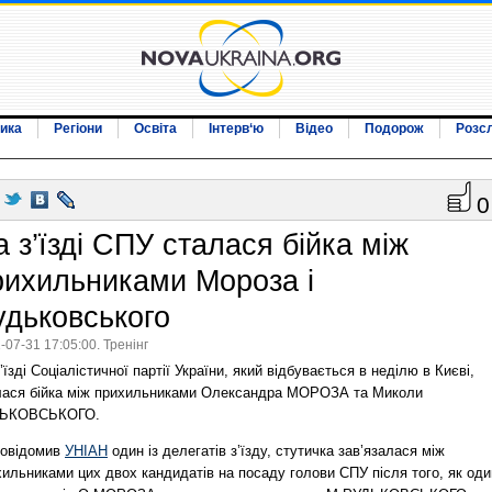
ика
Регіони
Освіта
Інтерв‘ю
Відео
Подорож
Розс
0
 з’їзді СПУ сталася бійка між
рихильниками Мороза і
удьковського
-07-31 17:05:00. Тренінг
’їзді Соціалістичної партії України, який відбувається в неділю в Києві,
лася бійка між прихильниками Олександра МОРОЗА та Миколи
ЬКОВСЬКОГО.
повідомив
УНІАН
один із делегатів з’їзду, стутичка зав’язалася між
ильниками цих двох кандидатів на посаду голови СПУ після того, як оди