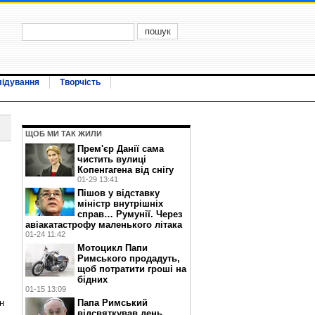
лідування
Творчість
ЩОБ МИ ТАК ЖИЛИ
Прем'єр Данії сама
чистить вулиці
Копенгагена від снігу
01-29 13:41
Пішов у відставку
міністр внутрішніх
справ… Румунії. Через
авіакатастрофу маленького літака
01-24 11:42
Мотоцикл Папи
Римського продадуть,
щоб потратити гроші на
бідних
01-15 13:09
Папа Римський
н
відсвяткував день