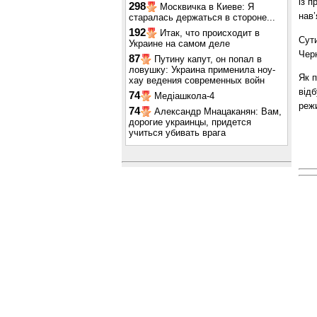
із 
298
Москвичка в Киеве: Я
нав’
старалась держаться в стороне...
192
Итак, что происходит в
Сут
Украине на самом деле
Черн
87
Путину капут, он попал в
ловушку: Украина применила ноу-
Як 
хау ведения современных войн
від
74
Медіашкола-4
режи
74
Александр Мнацаканян: Вам,
дорогие украинцы, придется
учиться убивать врага