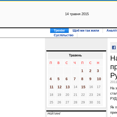
14 травня 2015
Тренінг
Щоб ми так жили
Аналіт
Суспільство
Травень
На
П
В
С
Ч
П
С
Н
п
1
2
3
Р
4
5
6
7
8
9
10
2011
11
12
13
15
14
16
17
На з
ста
18
19
20
21
22
23
24
РУД
25
26
27
28
29
30
31
Як 
прих
РЕЙТИНГ