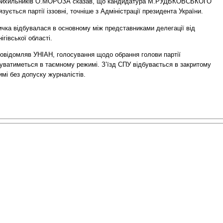
прихильників О.МОРОЗА сказав, що кандидатура М.РУДЬКОВСЬКОГО
язується партії іззовні, точніше з Адміністрації президента України.
ичка відбувалася в основному між представниками делегації від
ігівської області.
повідомляв УНІАН, голосування щодо обрання голови партії
буватиметься в таємному режимі. З’їзд СПУ відбувається в закритому
мі без допуску журналістів.