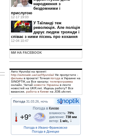
народження з
бездомними і
прислугою
12-17 19:03
У Таїланді теж
революція. Але поліція
дарує людям троянди і
співає з ними пісень про кохання
12-04 10:47
МИ НА FACEBOOK
Авто Hyundai на проекті
http://avtosale.ua/car/Hyundai/
Не пропустите -
фильмы
в прокате! Точная
погода
в Украине на
SINOPTIK.ua Все каналы:
телепрограмма
онлайн. Читай
новости Украины
в ленте
новостей на UKR.net. Ищешь работу? Все
вакансии,
работа в Киеве
на JOB.ukr.net.
Погода
31.03.26, ночь
Погода в
Киеве
влажность:
79%
+9°
давление:
738 мм
ветер:
1 м/с,
Погода в Ивано-Франковске
Погода в Донецке