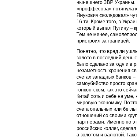
нынешнего ЗВР Украины. 
«проффесора» потянула ку
Янукович «колядовал» чут
16-ти. Кроме того, в Укра
который выпал Путину – 
Тем не менее, самолет з
пристроил за границей.
Понятно, что вряд ли ушл
золото в последний день с
было сделано загодя и в р
незаметность хранения св
счетах западных банков –
самоубийство просто храни
гонконгском, как это сейч
Китай хоть и себе на уме,
мировую экономику. Поэтом
счета опальных или беглы
отношений со своими кру
партнерами. Именно по эт
российских коллег, сделал
а золотом и валютой. Так