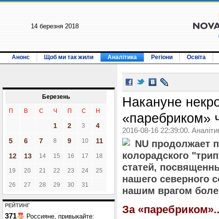
14 березня 2018
Анонс
Щоб ми так жили
Аналітика
Регіони
Освіта
Березень
Накануне некро
П
В
С
Ч
П
С
Н
«паребриком» 
1
2
4
3
2016-08-16 22:39:00. Аналіти
5
6
7
9
11
8
10
NU продолжает п
колорадского "трип
12
13
14
15
16
17
18
статей, посвященн
19
20
21
22
23
24
25
нашего северного с
26
27
28
29
30
31
нашим врагом более
РЕЙТИНГ
За «паребриком»..
371
Россияне, привыкайте: