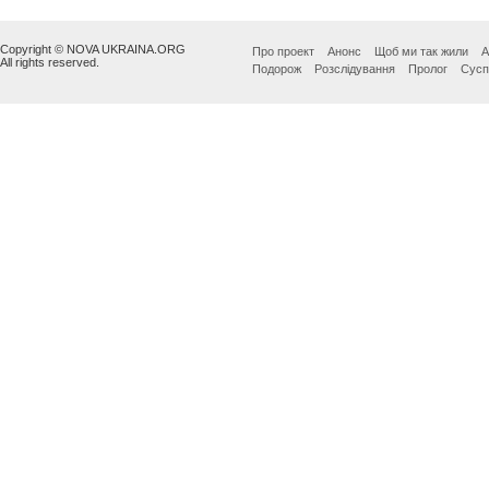
Copyright © NOVA UKRAINA.ORG
Про проект
Анонс
Щоб ми так жили
А
All rights reserved.
Подорож
Розслідування
Пролог
Сусп