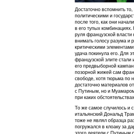
Достаточно вспомнить то,
политическими и государ
после того, как они начал
в его тупых комбинациях. 
руля французской власти н
внимать голосу разума и 
критическими элементами
удача покинула его. Для э
французской элите стали
его предвыборной кампани
позорной жижей сам франц
свободе, хотя тюрьма по 
достаточно материалов от
с Путиным, но и Муамаром
при каких обстоятельствах
То же самое случилось и 
итальянский Дональд Трам
тоже не являл образца раз
погружался в клоаку за д
этого деятели с Путиным 