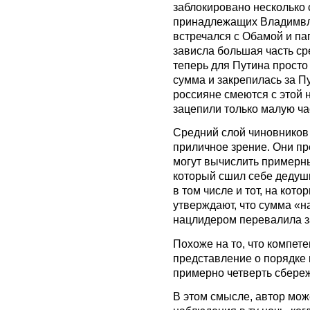
заблокировано несколько 
принадлежащих Владимвла
встречался с Обамой и па
зависла большая часть сре
теперь для Путина просто 
сумма и закрепилась за Пу
россияне смеются с этой н
зацепили только малую ча
Средний слой чиновников
приличное зрение. Они пре
могут вычислить примерн
который сшил себе дедушк
в том числе и тот, на кот
утверждают, что сумма «
нацлидером перевалила з
Похоже на то, что компет
представление о порядке 
примерно четверть сбереж
В этом смысле, автор мо