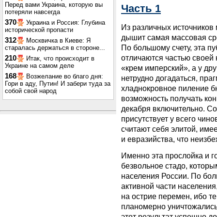
Перед вами Украина, которую вы
Часть 1
потеряли навсегда
370
Украина и Россия: Глубина
Из различных источников
исторической пропасти
дышит самая массовая ср
312
Москвичка в Киеве: Я
По большому счету, эта пу
старалась держаться в стороне...
отличаются частью своей 
210
Итак, что происходит в
Украине на самом деле
«крем имперский», а у дру
168
Возжелание во благо дня:
нетрудно догадаться, пра
Гори в аду, Путин! И забери туда за
хладнокровное пиление бю
собой свой народ
возможность получать кон
декабря включительно. Со
присутствует у всего чино
считают себя элитой, име
и евразийства, что неизб
Именно эта прослойка и г
безвольное стадо, которы
населения России. По бол
активной части населения
на острие перемен, ибо т
планомерно уничтожались
этот результат успешно до