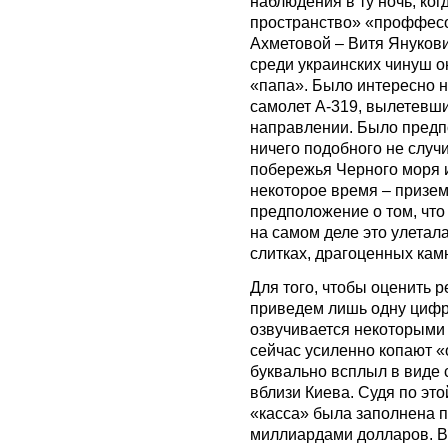
наблюдения в ту ночь, ко
пространство» «проффесо
Ахметовой – Витя Янукови
среди украинских чинуш он
«папа». Было интересно н
самолет А-319, вылетевши
направлении. Было предпо
ничего подобного не случ
побережья Черного моря и
некоторое время – призем
предположение о том, что 
на самом деле это улетала
слитках, драгоценных кам
Для того, чтобы оценить 
приведем лишь одну цифр
озвучивается некоторыми 
сейчас усиленно копают «
буквально всплыл в виде
вблизи Киева. Судя по это
«касса» была заполнена 
миллиардами долларов. В