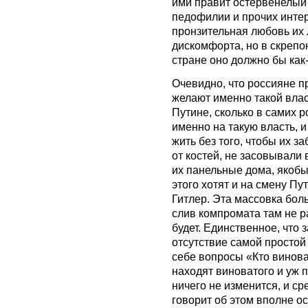
ими правит остервенелый
педофилии и прочих инте
пронзительная любовь их 
дискомфорта, но в скреп
стране оно должно бы как-
Очевидно, что россияне пр
желают именно такой власт
Путине, сколько в самих 
именно на такую власть, и
жить без того, чтобы их з
от костей, не засовывали
их панельные дома, якобы
этого хотят и на смену П
Гитлер. Эта массовка боль
слив компромата там не ра
будет. Единственное, что 
отсутствие самой простой 
себе вопросы «Кто виноват
находят виноватого и уж п
ничего не изменится, и с
говорит об этом вполне о