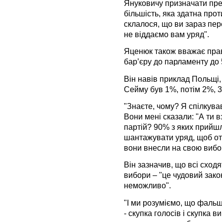
Януковичу призначати прем
більшість, яка здатна прот
склалося, що ви зараз пер
не віддаємо вам уряд".
Яценюк також вважає пра
бар’єру до парламенту до
Він навів приклад Польщі, 
Сейму був 1%, потім 2%, 3
"Знаєте, чому? Я спілкува
Вони мені сказали: "А ти в
партій? 90% з яких прийшл
шантажувати уряд, щоб отр
вони внесли на свою вибор
Він зазначив, що всі сход
вибори – "це чудовий зак
неможливо".
"І ми розуміємо, що фальш
- скупка голосів і скупка ви