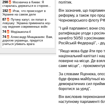
політик.
298
Москвичка в Киеве: Я
старалась держаться в стороне...
Він зазначив, що парламе
192
Итак, что происходит в
Украине на самом деле
реформу, а також про пр
87
Путину капут, он попал в
Чорноморського флоту РФ
ловушку: Украина применила ноу-
хау ведения современных войн
"І цей парламент, вони сп
74
Медіашкола-4
ратифікацію угоди з росія
74
Александр Мнацаканян: Вам,
начебто 50/50 з росіянам
дорогие украинцы, придется
Російській Федерації", - д
учиться убивать врага
"Якщо мова буде йти про т
національний капітал і на
поверне на місце. Де взяли
саме місце", - прокоментув
За словами Яценюка, опози
буде форма майбутньої коа
демократичних сил прийме 
боротися за уряд".
Він висловив переконання
наступному парламенті біл