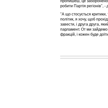
пропишеш, це заборонено 
робити Партія регіонів", - 
"А що стосується критики,
політик, я хочу, щоб прохі
завести, і друга друга, як
парламент. От ми зайдемо 
фракцій, і кожен буде доїт