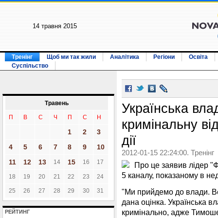
14 травня 2015
Тренінг
Щоб ми так жили
Аналітика
Регіони
Освіта
Суспільство
Травень
Українська вла
П
В
С
Ч
П
С
Н
кримінальну від
1
2
3
дії
4
5
6
7
8
9
10
2012-01-15 22:24:00. Тренінг
11
12
13
15
14
16
17
Про це заявив лідер "
5 каналу, показаному в н
18
19
20
21
22
23
24
25
26
27
28
29
30
31
"Ми прийдемо до влади. В
дана оцінка. Українська вл
кримінально, адже Тимошен
РЕЙТИНГ