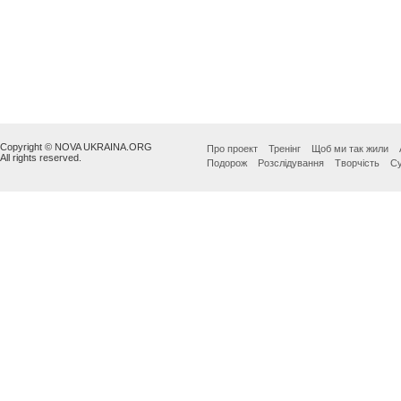
Copyright © NOVA UKRAINA.ORG
Про проект
Тренінг
Щоб ми так жили
All rights reserved.
Подорож
Розслідування
Творчість
Су