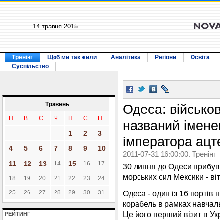
14 травня 2015
Тренінг
Щоб ми так жили
Аналітика
Регіони
Освіта
Суспільство
Травень
Одеса: військо
П
В
С
Ч
П
С
Н
названий імене
1
2
3
імператора ацт
4
5
6
7
8
9
10
2011-07-31 16:00:00. Тренінг
11
12
13
15
14
16
17
30 липня до Одеси прибув
морських сил Мексики - ві
18
19
20
21
22
23
24
25
26
27
28
29
30
31
Одеса - один із 16 портів н
корабель в рамках навчаль
Це його перший візит в Укр
РЕЙТИНГ