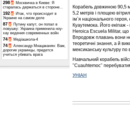
298
Москвичка в Киеве: Я
Корабель довжиною 90,5 м
старалась держаться в стороне...
5,2 метрів і площею вітрил
192
Итак, что происходит в
Украине на самом деле
ім`я національного героя,
87
Путину капут, он попал в
Куаутемока. Його екіпаж -
ловушку: Украина применила ноу-
Heroica Escuela Militar, щ
хау ведения современных войн
Впродовж плавань вони не 
74
Медіашкола-4
теоретичні знання, а й вик
74
Александр Мнацаканян: Вам,
мексиканську культуру по в
дорогие украинцы, придется
учиться убивать врага
Навчальний корабель війс
"Cuauhtemoc" перебуватим
УНІАН