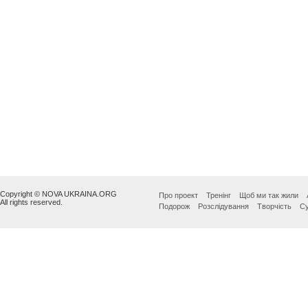
Copyright © NOVA UKRAINA.ORG
Про проект
Тренінг
Щоб ми так жили
All rights reserved.
Подорож
Розслідування
Творчість
Су