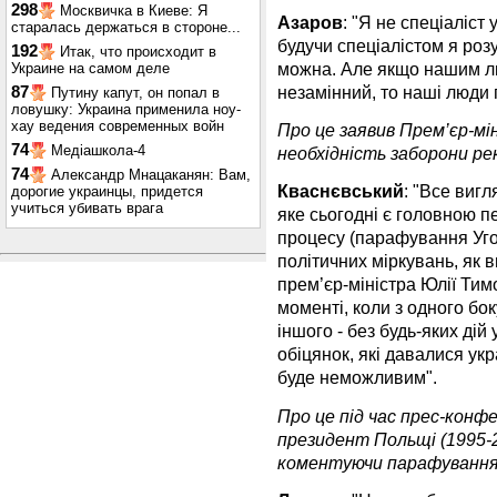
298
Москвичка в Киеве: Я
Азаров
: "Я не спеціаліст 
старалась держаться в стороне...
будучи спеціалістом я роз
192
Итак, что происходит в
можна. Але якщо нашим л
Украине на самом деле
незамінний, то наші люди 
87
Путину капут, он попал в
ловушку: Украина применила ноу-
хау ведения современных войн
Про це заявив Прем’єр-мі
74
Медіашкола-4
необхідність заборони рек
74
Александр Мнацаканян: Вам,
Кваснєвський
: "Все виг
дорогие украинцы, придется
учиться убивать врага
яке сьогодні є головною 
процесу (парафування Уго
політичних міркувань, як 
прем’єр-міністра Юлії Ти
моменті, коли з одного бок
іншого - без будь-яких дій
обіцянок, які давалися ук
буде неможливим".
Про це під час прес-конфе
президент Польщі (1995-2
коментуючи парафування 