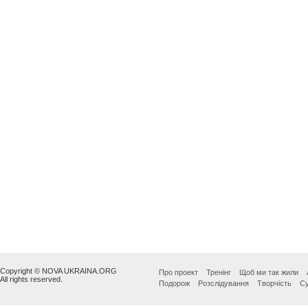
Copyright © NOVA UKRAINA.ORG
Про проект
Тренінг
Щоб ми так жили
All rights reserved.
Подорож
Розслідування
Творчість
Су