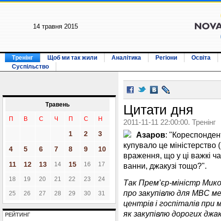
14 травня 2015
Тренінг
Щоб ми так жили
Аналітика
Регіони
Освіта
Суспільство
Травень
Цитати дня
П
В
С
Ч
П
С
Н
2011-11-11 22:00:00. Тренінг
1
2
3
Азаров
: "Кореспонден
купувало це міністерство 
4
5
6
7
8
9
10
враження, що у ці важкі ча
11
12
13
15
14
16
17
ванни, джакузі тощо?".
18
19
20
21
22
23
24
Так Прем’єр-міністр Мик
про закупівлю для МВС м
25
26
27
28
29
30
31
центрів і госпіталів при 
як закупівлю дорогих джак
РЕЙТИНГ