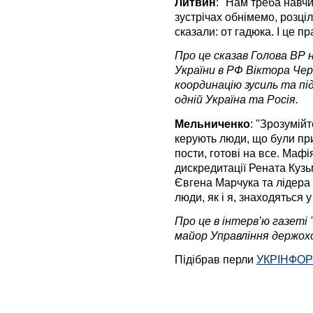
Литвин
: "Нам треба навч
зустрічах обнімемо, розціл
сказали: от гадюка. І це п
Про це сказав Голова ВР 
України в РФ Віктора Чер
координацію зусиль та п
одній Україна та Росія.
Мельниченко
: "Зрозумій
керують люди, що були пр
пости, готові на все. Мафі
дискредитації Рената Куз
Євгена Марчука та лідера 
люди, як і я, знаходяться у
Про це в інтерв’ю газеті
майор Управління держох
Підібрав перли
УКРІНФО