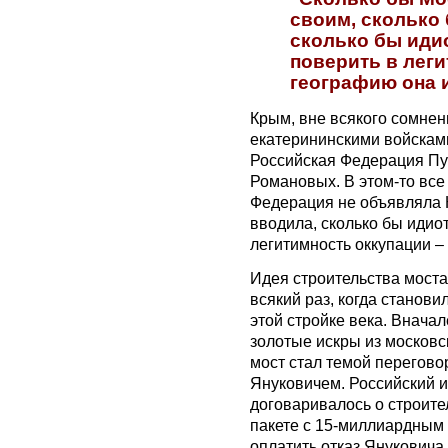
своим, сколько 
сколько бы иди
поверить в леги
географию она и
Крым, вне всякого сомнен
екатерининскими войсками
Российская Федерация Пу
Романовых. В этом-то все 
Федерация не объявляла К
вводила, сколько бы идио
легитимность оккупации –
Идея строительства моста,
всякий раз, когда станови
этой стройке века. Внача
золотые искры из московс
мост стал темой перегов
Януковичем. Российский и
договаривалось о строител
пакете с 15-миллиардным
оплатить отказ Януковича 