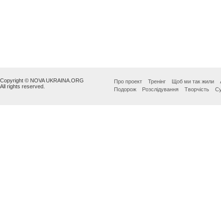
Copyright © NOVA UKRAINA.ORG
Про проект
Тренінг
Щоб ми так жили
All rights reserved.
Подорож
Розслідування
Творчість
Су