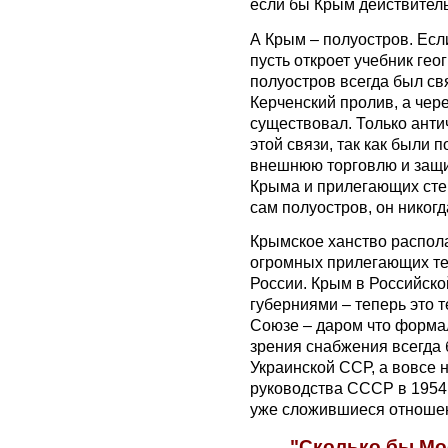
если бы Крым действител
А Крым – полуостров. Если
пусть откроет учебник ге
полуостров всегда был св
Керченский пролив, а чере
существовал. Только анти
этой связи, так как были
внешнюю торговлю и защи
Крыма и прилегающих степ
сам полуостров, он никогд
Крымское ханство распола
огромных прилегающих те
России. Крым в Российско
губерниями – теперь это 
Союзе – даром что формал
зрения снабжения всегда 
Украинской ССР, а вовсе 
руководства СССР в 1954
уже сложившиеся отноше
"Сколько бы Мо