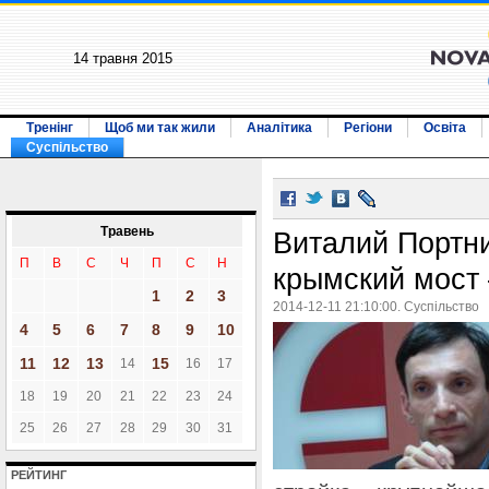
14 травня 2015
Тренінг
Щоб ми так жили
Аналітика
Регіони
Освіта
Суспільство
Травень
Виталий Портн
П
В
С
Ч
П
С
Н
крымский мост 
1
2
3
2014-12-11 21:10:00. Суспільство
4
5
6
7
8
9
10
11
12
13
15
14
16
17
18
19
20
21
22
23
24
25
26
27
28
29
30
31
РЕЙТИНГ