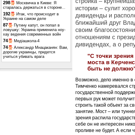
стройка – крупнейша
298
Москвичка в Киеве: Я
истории – сулит хор
старалась держаться в стороне...
192
Итак, что происходит в
дивиденды и располо
Украине на самом деле
ближайший друг Вла
87
Путину капут, он попал в
своим благосостоян
ловушку: Украина применила ноу-
хау ведения современных войн
отношениям с презид
74
Медіашкола-4
дивидендах, а о реп
74
Александр Мнацаканян: Вам,
дорогие украинцы, придется
"С точки зрения
учиться убивать врага
моста в Керчен
быть не должно
Возможно, дело именно в
Тимченко намеревался стр
государственной поддержк
первых рук может получит
строить такой объект за 
занятие. Мост – или тунне
зрения распила государст
себе он не интересен нико
проливе не будет. А если 