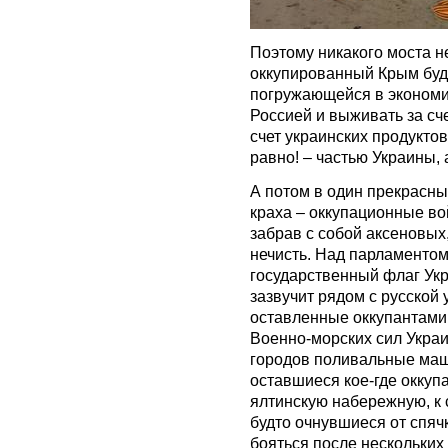
Поэтому никакого моста не 
оккупированный Крым буде
погружающейся в экономи
Россией и выживать за сч
счет украинских продуктов
равно! – частью Украины, 
А потом в один прекрасны
краха – оккупационные во
забрав с собой аксеновых
нечисть. Над парламентом
государственный флаг Ук
зазвучит рядом с русской 
оставленные оккупантами
Военно-морских сил Украи
городов поливальные маш
оставшиеся кое-где оккуп
ялтинскую набережную, к 
будто очнувшиеся от спяч
бояться после нескольких 