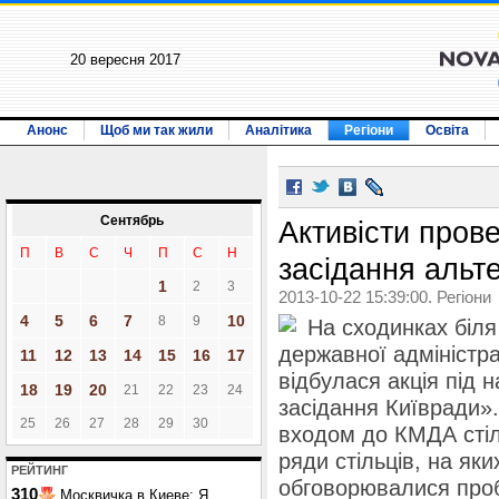
20 вересня 2017
Анонс
Щоб ми так жили
Аналітика
Регіони
Освіта
Сентябрь
Активісти пров
П
В
С
Ч
П
С
Н
засідання альт
1
2
3
2013-10-22 15:39:00. Регіони
4
5
6
7
10
8
9
На сходинках біля 
державної адміністрац
11
12
13
14
15
16
17
відбулася акція під
18
19
20
21
22
23
24
засідання Київради»
25
26
27
28
29
30
входом до КМДА стіл,
ряди стільців, на яких
РЕЙТИНГ
обговорювалися проб
310
Москвичка в Киеве: Я