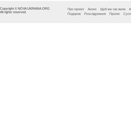
Copyright © NOVA UKRAINA.ORG
Про проект
Анонс
Щоб ми так жили
А
All rights reserved.
Подорож
Розслідування
Пролог
Сусп