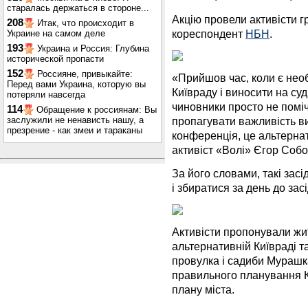
старалась держаться в стороне...
Акцію провели активісти г
208
Итак, что происходит в
кореспондент
НБН
.
Украине на самом деле
193
Украина и Россия: Глубина
исторической пропасти
152
Россияне, привыкайте:
«Прийшов час, коли є нео
Перед вами Украина, которую вы
Київраду і виносити на суд
потеряли навсегда
чиновники просто не поміч
114
Обращение к россиянам: Вы
пропагувати важливість в
заслужили не ненависть нашу, а
презрение - как змеи и тараканы
конференція, це альтернат
активіст «​​Волі» Єгор Соб
За його словами, такі зас
і збиратися за день до зас
Активісти пропонували жи
альтернативній Київраді т
провулка і садиби Мурашк
правильного планування 
плану міста.