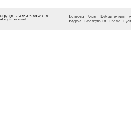
Copyright © NOVA UKRAINA.ORG
Про проект
Анонс
Щоб ми так жили
А
All rights reserved.
Подорож
Розслідування
Пролог
Сусп