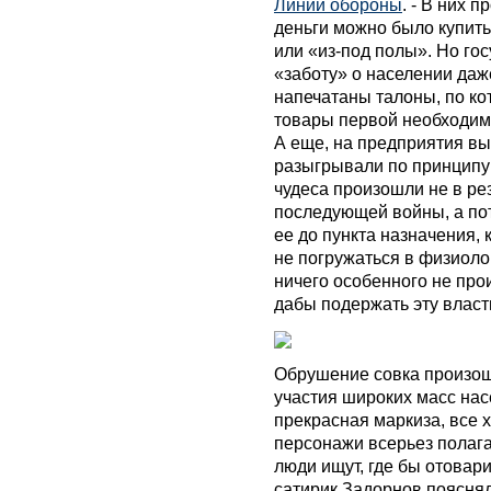
Линии обороны
. - В них 
деньги можно было купить 
или «из-под полы». Но го
«заботу» о населении даж
напечатаны талоны, по к
товары первой необходимо
А еще, на предприятия вы
разыгрывали по принципу 
чудеса произошли не в ре
последующей войны, а пот
ее до пункта назначения,
не погружаться в физиолог
ничего особенного не про
дабы подержать эту власть
Обрушение совка произошл
участия широких масс нас
прекрасная маркиза, все 
персонажи всерьез полага
люди ищут, где бы отовар
сатирик Задорнов пояснял