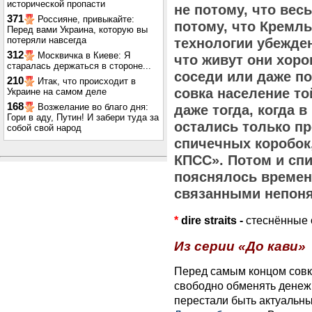
исторической пропасти
не потому, что весь
371
Россияне, привыкайте:
потому, что Кремл
Перед вами Украина, которую вы
потеряли навсегда
технологии убежден
312
Москвичка в Киеве: Я
что живут они хоро
старалась держаться в стороне...
соседи или даже п
210
Итак, что происходит в
совка население то
Украине на самом деле
168
Возжелание во благо дня:
даже тогда, когда 
Гори в аду, Путин! И забери туда за
остались только пр
собой свой народ
спичечных коробок
КПСС». Потом и спи
пояснялось времен
связанными непоня
*
dire straits -
стеснённые 
Из серии «До кави»
Перед самым концом совка
свободно обменять денеж
перестали быть актуальны