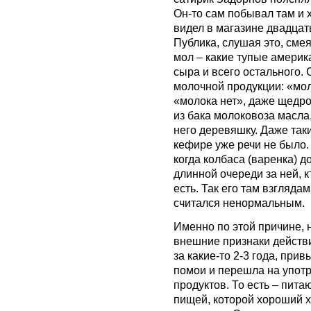
Он-то сам побывал там и 
видел в магазине двадцат
Публика, слушая это, сме
мол – какие тупые амери
сыра и всего остального.
молочной продукции: «моло
«молока нет», даже щедр
из бака молоковоза масла
него деревяшку. Даже так
кефире уже речи не было. 
когда колбаса (варенка) д
длинной очереди за ней, к
есть. Так его там взгляда
считался ненормальным.
Именно по этой причине,
внешние признаки действи
за какие-то 2-3 года, при
помои и перешла на упот
продуктов. То есть – пита
пищей, которой хороший х