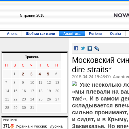
5 травня 2018
Анонс
Щоб ми так жили
Аналітика
Регіони
Освіта
Травень
Московский син
П
В
С
Ч
П
С
Н
dire straits*
2
3
4
5
1
6
2018-04-24 19:46:00. Аналіти
7
8
9
10
11
12
13
Уже несколько л
«мы плевали на ва
14
15
16
17
18
19
20
так!». И в самом де
21
22
23
24
25
26
27
складывается впеча
28
29
30
31
сильно пронимают, 
и сидят, и в Крыму,
РЕЙТИНГ
Закавказье. Но впе
371
Украина и Россия: Глубина