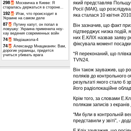
який представляв Польщу 
298
Москвичка в Киеве: Я
старалась держаться в стороне...
Росії (МАК), що розслідув
192
Итак, что происходит в
яка сталася 10 квітня 2010
Украине на самом деле
87
Путину капут, он попал в
Він зазначив, що факт при
ловушку: Украина применила ноу-
підтверджує низка подій, 
хау ведения современных войн
них Е.КЛІХ назвав заяву 
74
Медіашкола-4
фіксувала момент посадки
74
Александр Мнацаканян: Вам,
дорогие украинцы, придется
“Я переконаний, що плівка 
учиться убивать врага
TVN24.
Він також зауважив, що ро
поляків до контрольного 
результаті якого стало б 
його радіолокаційне обла
Крім того, за словами Е.К
полякам записів з екрані
“Ми були в контрольній веж
представили у звіті”, - дода
Е.Кліх зауважив, що росія