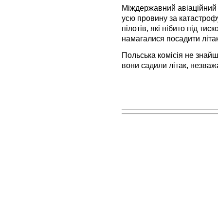
Міждержавний авіаційний ко
усю провину за катастрофу
пілотів, які нібито під ти
намагалися посадити літак
Польська комісія не знайш
вони садили літак, незваж