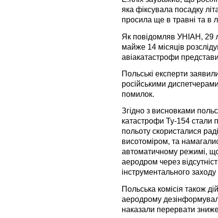
яка фіксувала посадку літ
просила ще в травні та в л
Як повідомляв УНІАН, 29 л
майже 14 місяців розслід
авіакатастрофи представил
Польські експерти заявили
російськими диспетчерами
помилок.
Згідно з висновками поль
катастрофи Ту-154 стали по
польоту скористалися рад
висотоміром, та намагалися
автоматичному режимі, щ
аеродром через відсутніс
інструментального заходу 
Польська комісія також ді
аеродрому дезінформували
наказали перервати знижен