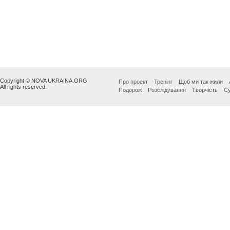
Copyright © NOVA UKRAINA.ORG
Про проект
Тренінг
Щоб ми так жили
All rights reserved.
Подорож
Розслідування
Творчість
Су