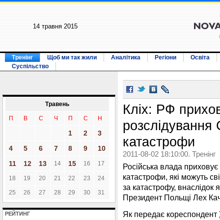
14 травня 2015
Тренінг
Щоб ми так жили
Аналітика
Регіони
Освіта
Суспільство
Травень
Кліх: РФ прихо
П
В
С
Ч
П
С
Н
розслідування 
1
2
3
катастрофи
4
5
6
7
8
9
10
2011-08-02 18:10:00. Тренінг
11
12
13
15
14
16
17
Російська влада приховує
катастрофи, які можуть св
18
19
20
21
22
23
24
за катастрофу, внаслідок я
25
26
27
28
29
30
31
Президент Польщі Лех Кач
Як передає кореспондент
РЕЙТИНГ