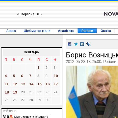
20 вересня 2017
Анонс
Щоб ми так жили
Аналітика
Регіони
Освіта
Сентябрь
Борис Возницьк
П
В
С
Ч
П
С
Н
2012-05-23 13:25:00. Регіони
1
2
3
4
5
6
7
10
8
9
11
12
13
14
15
16
17
18
19
20
21
22
23
24
25
26
27
28
29
30
РЕЙТИНГ
310
Москвичка в Киеве: Я