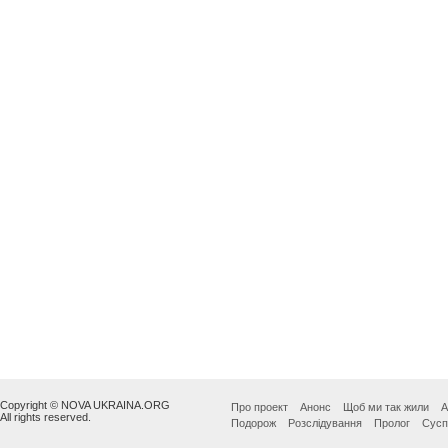
Copyright © NOVA UKRAINA.ORG
Про проект
Анонс
Щоб ми так жили
А
All rights reserved.
Подорож
Розслідування
Пролог
Сусп