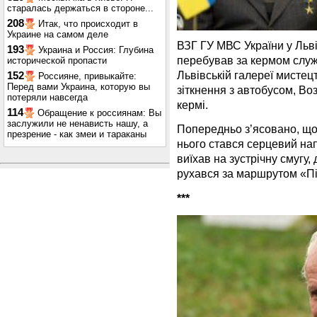
старалась держаться в стороне...
208
Итак, что происходит в
Украине на самом деле
ВЗГ ГУ МВС України у Льві
193
Украина и Россия: Глубина
перебував за кермом служ
исторической пропасти
Львівській галереї мистец
152
Россияне, привыкайте:
Перед вами Украина, которую вы
зіткнення з автобусом, Во
потеряли навсегда
кермі.
114
Обращение к россиянам: Вы
заслужили не ненависть нашу, а
Попередньо з’ясовано, що 
презрение - как змеи и тараканы
нього стався серцевий нап
виїхав на зустрічну смугу,
рухався за маршрутом «Пі
***