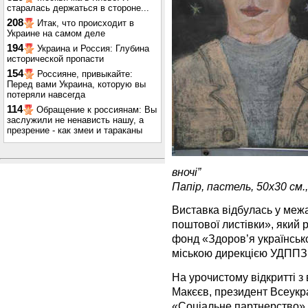
старалась держаться в стороне...
208
Итак, что происходит в
Украине на самом деле
194
Украина и Россия: Глубина
исторической пропасти
154
Россияне, привыкайте:
Перед вами Украина, которую вы
потеряли навсегда
114
Обращение к россиянам: Вы
заслужили не ненависть нашу, а
презрение - как змеи и тараканы
вночі”
Папір, пастель, 50х30 см.,
Виставка відбулась у меж
поштової листівки», який
фонд «Здоров’я українсько
міською дирекцією УДППЗ
На урочистому відкритті 
Макєєв, президент Всеукр
«Соціальне партнерство»,