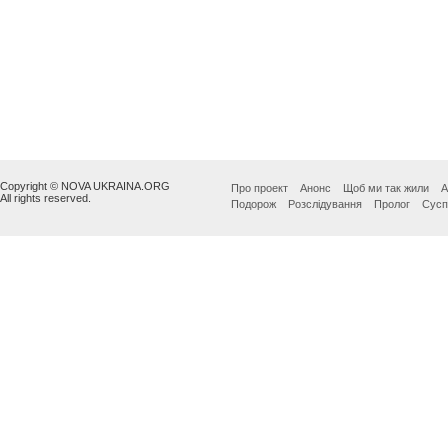
Copyright © NOVA UKRAINA.ORG
Про проект
Анонс
Щоб ми так жили
А
All rights reserved.
Подорож
Розслідування
Пролог
Сусп