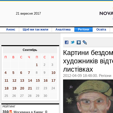
21 вересня 2017
Анонс
Щоб ми так жили
Аналітика
Регіони
Освіта
Сентябрь
Картини бездом
П
В
С
Ч
П
С
Н
художників від
1
2
3
листівках
4
5
6
7
10
8
9
2012-04-09 18:48:00. Регіони
11
12
13
14
15
16
17
18
19
20
21
22
23
24
25
26
27
28
29
30
РЕЙТИНГ
310
Москвичка в Киеве: Я