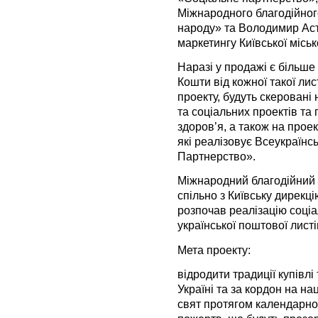
Міжнародного благодійног
народу» та Володимир Аст
маркетингу Київської місь
Наразі у продажі є більше 
Кошти від кожної такої ли
проекту, будуть скеровані 
та соціальних проектів та
здоров’я, а також на прое
які реалізовує Всеукраїн
Партнерство».
Міжнародний благодійний 
спільно з Київську дирекц
розпочав реалізацію соці
української поштової листі
Мета проекту:
відродити традиції купівл
Україні та за кордон на на
свят протягом календарно