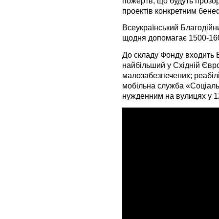
пожертв, що будуть прозор
проектів конкретним бене
Всеукраїнський Благодій
щодня допомагає 1500-160
До складу Фонду входить 
найбільший у Східній Євр
малозабезпечених; реабіл
мобільна служба «Соціал
нужденним на вулицях у 1