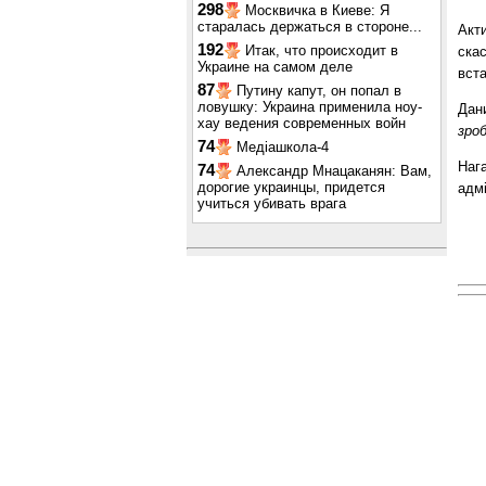
298
Москвичка в Киеве: Я
старалась держаться в стороне...
Акт
192
Итак, что происходит в
ска
Украине на самом деле
вст
87
Путину капут, он попал в
ловушку: Украина применила ноу-
Дан
хау ведения современных войн
зро
74
Медіашкола-4
Наг
74
Александр Мнацаканян: Вам,
дорогие украинцы, придется
адмі
учиться убивать врага