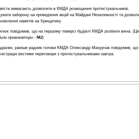
ивісти вимагають дозволити в КМДА розміщення протестувальників,
сувати заборону на проведення акцій на Майдані Незалежності та дозвол
ановлення наметів на Хрещатику.
илюк повідомив, що на першому поверсі будівлі КМДА розбили вікна.
(Це
били провокатори
-
NU
)
адаємо, раніше радник голови КМДА Олександр Мазурчак повідомив, що
ністрація вестиме переговори з протестувальниками завтра.