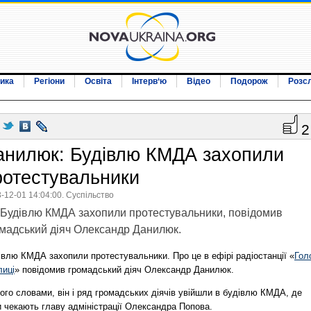
ика
Регіони
Освіта
Інтерв‘ю
Відео
Подорож
Розс
2
анилюк: Будівлю КМДА захопили
ротестувальники
-12-01 14:04:00. Суспільство
Будівлю КМДА захопили протестувальники, повідомив
мадський діяч Олександр Данилюк.
івлю КМДА захопили протестувальники. Про це в ефірі радіостанції «
Гол
лиці
» повідомив громадський діяч Олександр Данилюк.
ого словами, він і ряд громадських діячів увійшли в будівлю КМДА, де
и чекають главу адміністрації Олександра Попова.