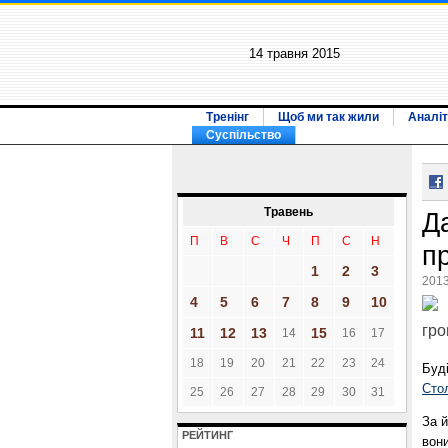
14 травня 2015
Тренінг
Щоб ми так жили
Аналіт
Суспільство
Травень
Д
П
В
С
Ч
П
С
Н
п
1
2
3
2013
4
5
6
7
8
9
10
гро
11
12
13
15
14
16
17
18
19
20
21
22
23
24
Буд
Сто
25
26
27
28
29
30
31
За й
РЕЙТИНГ
вон