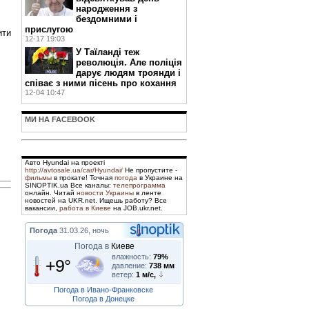
народження з
бездомними і
прислугою
ити
12-17 19:03
У Таїланді теж
революція. Але поліція
дарує людям троянди і
співає з ними пісень про кохання
12-04 10:47
МИ НА FACEBOOK
Авто Hyundai на проекті
http://avtosale.ua/car/Hyundai/
Не пропустите -
фильмы
в прокате! Точная
погода
в Украине на
SINOPTIK.ua Все каналы:
телепрограмма
онлайн. Читай
новости Украины
в ленте
новостей на UKR.net. Ищешь работу? Все
вакансии,
работа в Киеве
на JOB.ukr.net.
Погода
31.03.26, ночь
Погода в
Киеве
влажность:
79%
+9°
давление:
738 мм
ветер:
1 м/с,
Погода в Ивано-Франковске
Погода в Донецке