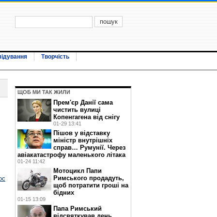
лідування
Творчість
ЩОБ МИ ТАК ЖИЛИ
Прем'єр Данії сама
чистить вулиці
Копенгагена від снігу
01-29 13:41
Пішов у відставку
міністр внутрішніх
справ… Румунії. Через
авіакатастрофу маленького літака
01-24 11:42
Мотоцикл Папи
Римського продадуть,
ос
щоб потратити гроші на
бідних
01-15 13:09
Папа Римський
відсвяткував день