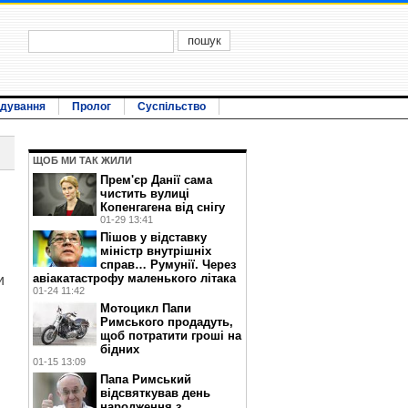
ідування
Пролог
Суспільство
ЩОБ МИ ТАК ЖИЛИ
Прем'єр Данії сама
чистить вулиці
Копенгагена від снігу
01-29 13:41
Пішов у відставку
міністр внутрішніх
справ… Румунії. Через
авіакатастрофу маленького літака
и
01-24 11:42
Мотоцикл Папи
Римського продадуть,
щоб потратити гроші на
бідних
01-15 13:09
Папа Римський
відсвяткував день
народження з