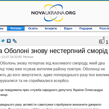
ика
Регіони
Освіта
Інтерв‘ю
Відео
Подорож
Розсл
1
а Оболоні знову нестерпний сморід
-12-07 18:20:00. Регіони
Оболонь знову потерпає від жахливого смороду, який два
яці тому вже псував жителям району повітря. Оболонці не
ють до кого звертатися, адже попереднього разу їхні виклик
орувалися та не сприймалися всерйоз.
 це повідомила прес-служба народного депутата України Олександра
гинця.
ереднього разу активісти самотужки спробували визначити джерело