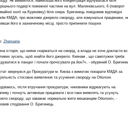
оду. Як виявилося, найбільша його концентрація відчувалася біля
рішнього подвір’я пожежної частини на вул. Малиновського, 6 (поворот
вайної колії на Куренівку) біля озера. Бригинець повідомив відповідні
жби КМДА, про можливе джерело смороду, але комунальні працівники, н
ивши його в зазначеному місці, просто припинили пошуки.
о:
Zhanuaria
на історія, що кияни скаржаться на сморід, а влада не хоче докласти вс
ливих зусиль, щоб знайти його джерело. Киянам , що самотужки треба
дуватися в ланцюг і почати прочісувати ра йон?», - обурений О. Бригине
утат звернувся до Прокуратури м. Києва з вимогою покарати КМДА за
діяльність стосовно виявлення та усунення смороду на Оболоні.
одіваюсь, після втручання прокуратури, чиновники відреагують на
лему і почнуть активніше працювати і все-таки виявлять та усунуть
рело смороду, що заважає нормально жити мешканцям Оболоні», -
ловив сподівання О. Бригинець.