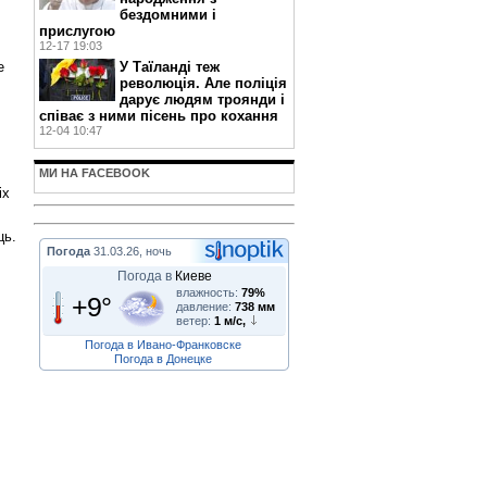
бездомними і
прислугою
12-17 19:03
е
У Таїланді теж
революція. Але поліція
дарує людям троянди і
співає з ними пісень про кохання
12-04 10:47
МИ НА FACEBOOK
іх
ць.
Погода
31.03.26, ночь
Погода в
Киеве
влажность:
79%
+9°
давление:
738 мм
ветер:
1 м/с,
Погода в Ивано-Франковске
Погода в Донецке