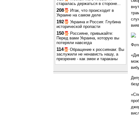
смор
старалась держаться в стороне...
внут
208
Итак, что происходит в
трам
Украине на самом деле
слу
192
Украина и Россия: Глубина
вияв
исторической пропасти
150
Россияне, привыкайте:
Перед вами Украина, которую вы
потеряли навсегда
Фот
114
Обращение к россиянам: Вы
заслужили не ненависть нашу, а
«Див
презрение - как змеи и тараканы
мож
вибу
Деп
без
«Сп
проб
дже
вис