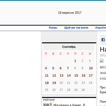
19 вересня 2017
Анонс
Щоб ми так жили
Аналіт
Сентябрь
Н
П
В
С
Ч
П
С
Н
2012
1
2
3
міс
4
5
6
7
10
8
9
зна
11
12
13
14
15
16
17
ігн
18
19
20
21
22
23
24
Про
25
26
27
28
29
30
Бри
РЕЙТИНГ
Поп
310
Москвичка в Киеве: Я