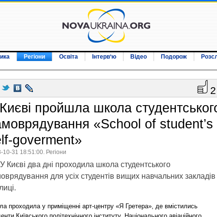
ика
Регіони
Освіта
Інтерв‘ю
Відео
Подорож
Розс
2
 Києві пройшла школа студентськог
амоврядування «School of student’s
lf-goverment»
-10-31 18:51:00. Регіони
У Києві два дні проходила школа студентського
оврядування для усіх студентів вищих навчальних закладів
лиці.
ла проходила у приміщенні арт-центру «Я Гретера», де вмістились
енти Київського політехнічного інституту, Національного авіаційного