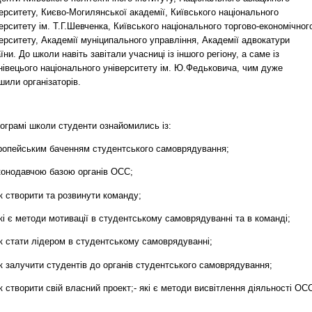
ерситету, Києво-Могилянської академії, Київського національного
ерситету ім. Т.Г.Шевченка, Київського національного торгово-економічног
ерситету, Академії муніципального управління, Академії адвокатури
їни. До школи навіть завітали учасниці із іншого регіону, а саме із
нівецього національного університету ім. Ю.Федьковича, чим дуже
шили організаторів.
ограмі школи студенти ознайомились із:
ропейським баченням студентського самоврядування;
конодавчою базою органів ОСС;
к створити та розвинути команду;
і є методи мотивації в студентському самоврядуванні та в команді;
к стати лідером в студентському самоврядуванні;
к залучити студентів до органів студентського самоврядування;
 створити свій власний проект;- які є методи висвітлення діяльності ОС
;