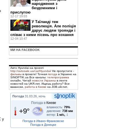
народження з
бездомними і
о
прислугою
12-17 19:03
У Таїланді теж
революція. Але поліція
дарує людям троянди і
співає з ними пісень про кохання
12-04 10:47
МИ НА FACEBOOK
Авто Hyundai на проекті
http://avtosale.ua/car/Hyundai/
Не пропустите -
фильмы
в прокате! Точная
погода
в Украине на
SINOPTIK.ua Все каналы:
телепрограмма
онлайн. Читай
новости Украины
в ленте
новостей на UKR.net. Ищешь работу? Все
вакансии,
работа в Киеве
на JOB.ukr.net.
Погода
31.03.26, ночь
Погода в
Киеве
влажность:
79%
+9°
давление:
738 мм
ветер:
1 м/с,
С у
Погода в Ивано-Франковске
Погода в Донецке