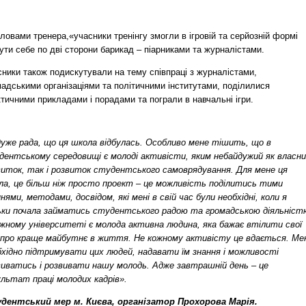
ловами тренера,«учасники тренінгу змогли в ігровій та серйозній формі
ути себе по дві сторони барикад – піарниками та журналістами.
ники також подискутували на тему співпраці з журналістами,
адськими організаціями та політичними інститутами, поділилися
тичними прикладами і порадами та пограли в навчальні ігри.
дуже рада, що ця школа відбулась. Особливо мене тішить, що в
дентському середовищі є молоді активісти, яким небайдужий як власн
виток, так і розвиток студентського самоврядування. Для мене ця
ла, це більш ніж просто проект – це можливість поділитись тими
нями, методами, досвідом, які мені в свій час були необхідні, коли я
ьки почала займатись студентського радою та громадською діяльніст
ожному університеті є молода активна людина, яка бажає втілити свої
ї про краще майбутнє в життя. Не кожному активісту це вдається. Ме
бхідно підтримувати цих людей, надавати їм знання і можливості
виватись і розвивати нашу молодь. Адже завтрашній день – це
ультат праці молодих кадрів».
дентський мер м. Києва, організатор Прохорова Марія.