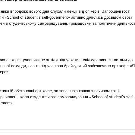
ники впродовж всього дня слухали лекції від спікерів. Запрошені гості
и «School of student’s self-goverment» активно ділились досвідом своєї
ти в студентському самоврядуванні, громадській та політичній діяльност
их спікерів, учасники не хотіли відпускати, і спілкувались із гостями до
нньої секунди, навіть під час кава-брейку, який забезпечило арт-кафе «Я
ера».
атишній обстановці арт-кафе, за запашною кавою з печивом так і
ршилась школа студентського самоврядування «School of student’s self-
erment».