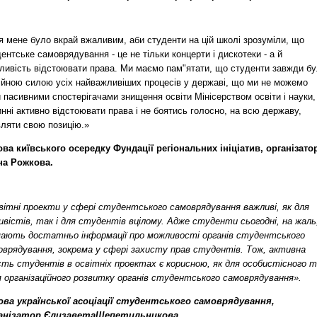
я мене було вкрай вжаливим, аби студенти на цій школі зрозуміли, що
ентське самоврядування - це не тільки концерти і дискотеки - а й
ливість відстоювати права. Ми маємо пам"ятати, що студенти завжди б
ійною силою усіх найважливіших процесів у державі, що ми не можемо
 пасивними спостерігачами знищення освіти Мінісерством освіти і науки,
нні активно відстоювати права і не боятись голосно, на всю державу,
вляти свою позицію.»
ова київського осередку Фундації регіональних ініціатив, організато
на Рожкова.
вітні проекти у сфері студентського самоврядування важливі, як для
ивістів, так і для студентів вцілому. Адже студенти сьогодні, на жаль
мають достатньо інформації про можливості органів студентського
оврядування, зокрема у сфері захисту прав студентів. Тож, активна
сть студентів в освітніх проектах є корисною, як для особистісного т
ля організаційного розвитку органів студентського самоврядування».
ова української асоціації студентського самоврядування,
анізатор
Єлизавета
Щепетильникова.