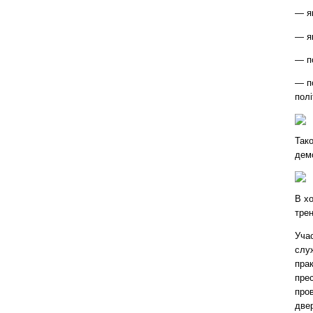
— я
— я
— п
— п
пол
Тако
демо
В х
трен
Учас
служ
пра
прес
пров
две