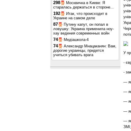
298
Москвичка в Киеве: Я
унів
старалась держаться в стороне...
унів
192
Итак, что происходит в
унів
Украине на самом деле
Укра
87
Путину капут, он попал в
Чер
ловушку: Украина применила ноу-
хау ведения современных войн
поті
74
Медіашкола-4
74
Александр Мнацаканян: Вам,
дорогие украинцы, придется
У пр
учиться убивать врага
-
єв
-
за
— я
— як
— я
— я
— як
ЗМІ