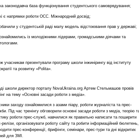
ка законодавча база функціонування студентського самоврядування;
кі є напрямки роботи ОСС. Міжнародний досвід;
обачили у студентській раді малу модель відстоювання прав у державі;
ознайомились із молодіжними лідерами, громадськими діячами та
ітологами.
ж учасникам презентували програму школи інжинірингу від інституту
кратії та розвитку «Polita».
оді школи директор порталу NovaUkraina.org Артем Стельмашов провів
інг на тему «Основні засади роботи з медіа».
ники заходу ознайомилися з азами піару, роботи журналіста та прес-
би. Під час тренінгу обговорили основні засади роботи з медіа, теорію т
ктику роботи прес-служб, навчилися як правильно написати та поширити
-релізи, організовувати роботу сайту та робити інформаційний бюлетень,
одити прес-конференції, брифінги, семінари, прес-тури та дні відкритих
рей для ЗМІ.