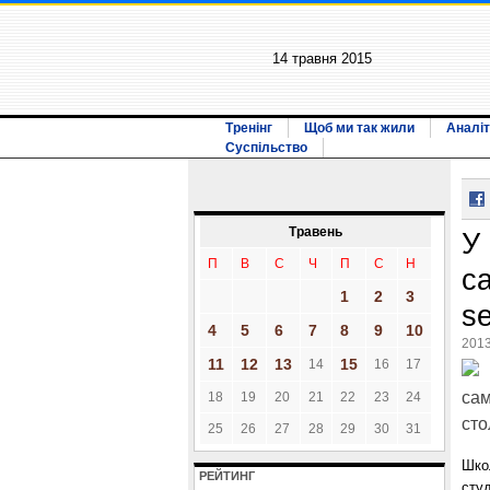
14 травня 2015
Тренінг
Щоб ми так жили
Аналіт
Суспільство
Травень
У
П
В
С
Ч
П
С
Н
с
1
2
3
se
4
5
6
7
8
9
10
2013
11
12
13
15
14
16
17
сам
18
19
20
21
22
23
24
сто
25
26
27
28
29
30
31
Шко
РЕЙТИНГ
студ