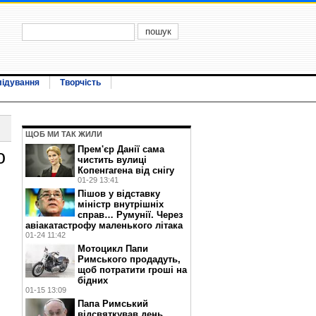
лідування
Творчість
ЩОБ МИ ТАК ЖИЛИ
Прем'єр Данії сама
о
чистить вулиці
Копенгагена від снігу
01-29 13:41
Пішов у відставку
міністр внутрішніх
справ… Румунії. Через
авіакатастрофу маленького літака
01-24 11:42
Мотоцикл Папи
Римського продадуть,
щоб потратити гроші на
бідних
01-15 13:09
Папа Римський
відсвяткував день