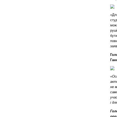
«Дл
студ
мож
руш
бути
пови
зая
Гол
Ган
«Ос
акт
не 
сам
уча
і д
Гол
орг