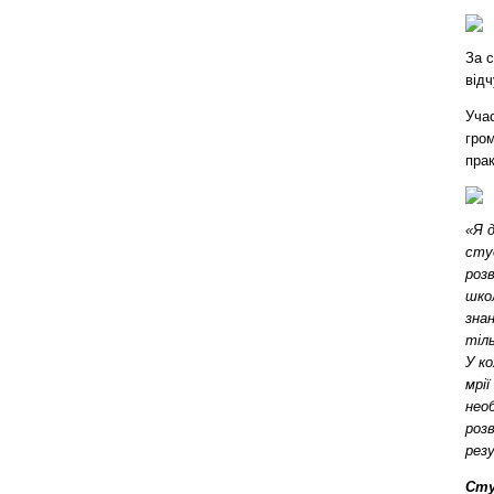
За с
відч
Учас
гром
прак
«Я 
сту
роз
шко
знан
тіл
У к
мрі
нео
роз
рез
Сту