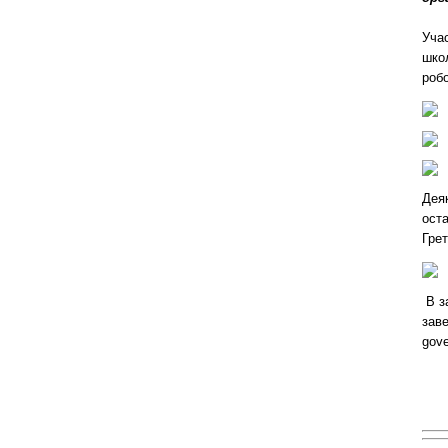
Учас
школ
робо
Деяк
оста
Грет
В з
заве
gov