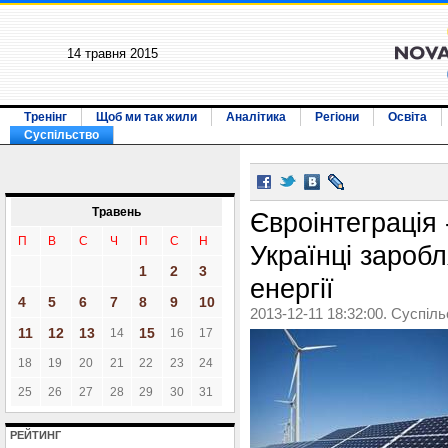
14 травня 2015
Тренінг
Щоб ми так жили
Аналітика
Регіони
Освіта
Суспільство
Травень
Євроінтеграція 
П
В
С
Ч
П
С
Н
Українці зароб
1
2
3
енергії
4
5
6
7
8
9
10
2013-12-11 18:32:00. Суспіл
11
12
13
15
14
16
17
18
19
20
21
22
23
24
25
26
27
28
29
30
31
РЕЙТИНГ