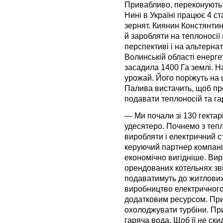
Привабливо, переконують ф
Нині в Україні працює 4 ст
зернят. Киянин Констянти
й заробляти на теплоносії 
перспективі і на альтернат
Волинській області енерг
засадила 1400 Га землі. Н
урожай. Його поріжуть на 
Палива вистачить, щоб пр
подавати теплоносій та га
— Ми почали зі 130 гектар
удесятеро. Почнемо з тепла
виробляти і електричний с
керуючий партнер компані
економічно вигідніше. Ви
орендованих котельнях зві
подаватимуть до житлових 
виробництво електричного 
додатковим ресурсом.
При
охолоджувати турбіни. Пр
гаряча вода. Щоб її не с