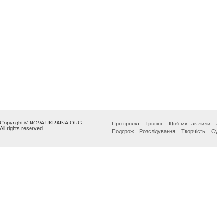
Copyright © NOVA UKRAINA.ORG
Про проект
Тренінг
Щоб ми так жили
All rights reserved.
Подорож
Розслідування
Творчість
Су