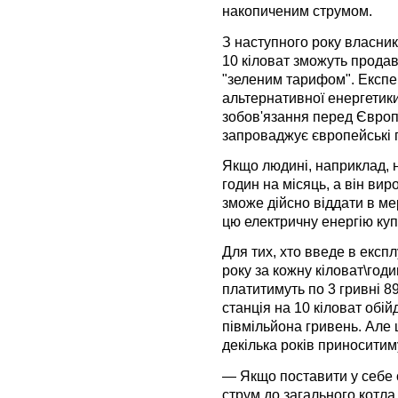
накопиченим струмом.
З наступного року власни
10 кіловат зможуть прода
"зеленим тарифом". Експе
альтернативної енергетики
зобов'язання перед Євро
запроваджує європейські 
Якщо людині, наприклад, н
годин на місяць, а він вир
зможе дійсно віддати в ме
цю електричну енергію куп
Для тих, хто введе в експ
року за кожну кіловат\год
платитимуть по 3 гривні 8
станція на 10 кіловат обій
півмільйона гривень. Але 
декілька років приноситим
— Якщо поставити у себе 
струм до загального котла,