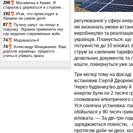
298
Москвичка в Киеве: Я
старалась держаться в стороне...
192
Итак, что происходит в
Украине на самом деле
регулювання у сфері енерг
87
Путину капут, он попал в
які визначать умови встан
ловушку: Украина применила ноу-
виробництво та реалізаці
хау ведения современных войн
українців. Планується, що
74
Медіашкола-4
потужністю до 10 кіловат,
74
Александр Мнацаканян: Вам,
дорогие украинцы, придется
струм за «зеленим тарифо
учиться убивать врага
дозвільних документів та л
кошти, повернуться уже за 
Три місяці тому на фасаді
встановив Сергій Дворніко
Через будівництво дому й 
енергію були по 2 тисячі 
споживанні електричного 
Уся сонячна установка: па
обійшлася у 90 тисяч грив
кіловата. — За дві-три го
заряджаються повністю, - 
протягом доби чи двох, ко