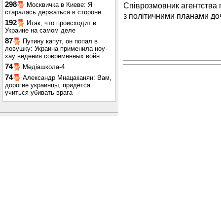
298
Співрозмовник агентства 
Москвичка в Киеве: Я
старалась держаться в стороне...
з політичними планами д
192
Итак, что происходит в
Украине на самом деле
87
Путину капут, он попал в
ловушку: Украина применила ноу-
хау ведения современных войн
74
Медіашкола-4
74
Александр Мнацаканян: Вам,
дорогие украинцы, придется
учиться убивать врага