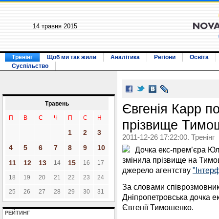
14 травня 2015
Тренінг
Щоб ми так жили
Аналітика
Регіони
Освіта
Суспільство
Травень
Євгенія Карр по
П
В
С
Ч
П
С
Н
прізвище Тимо
1
2
3
2011-12-26 17:22:00. Тренінг
4
5
6
7
8
9
10
Дочка екс-прем’єра Юл
змінила прізвище на Тим
11
12
13
15
14
16
17
джерело агентству
"Інтер
18
19
20
21
22
23
24
За словами співрозмовник
25
26
27
28
29
30
31
Дніпропетровська дочка ек
Євгенії Тимошенко.
РЕЙТИНГ