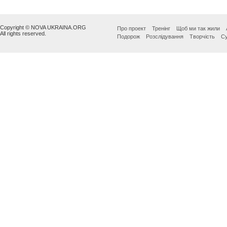
Copyright © NOVA UKRAINA.ORG
Про проект
Тренінг
Щоб ми так жили
All rights reserved.
Подорож
Розслідування
Творчість
Су