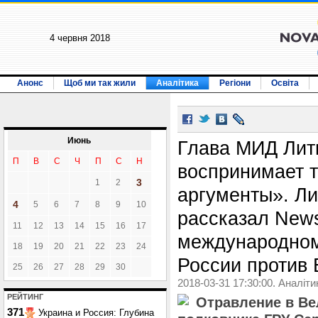
4 червня 2018
Анонс
Щоб ми так жили
Аналітика
Регіони
Освіта
Июнь
Глава МИД Лит
П
В
С
Ч
П
С
Н
воспринимает 
3
1
2
аргументы». Л
4
5
6
7
8
9
10
рассказал New
11
12
13
14
15
16
17
международном
18
19
20
21
22
23
24
России против 
25
26
27
28
29
30
2018-03-31 17:30:00. Аналіти
РЕЙТИНГ
Отравление в Ве
371
Украина и Россия: Глубина