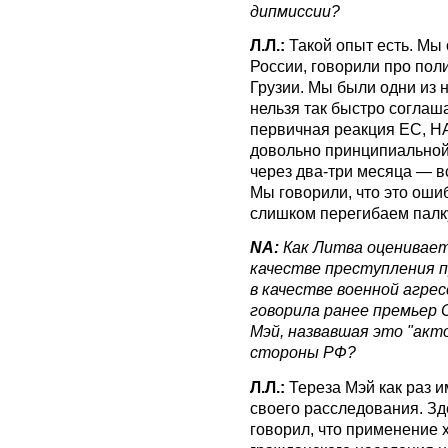
дипмиссии?
Л.Л.:
Такой опыт есть. Мы 
России, говорили про пол
Грузии. Мы были одни из 
нельзя так быстро соглаша
первичная реакция ЕС, НА
довольно принципиальной
через два-три месяца — в
Мы говорили, что это ошиб
слишком перегибаем палк
NA:
Как Литва оценивает
качестве преступления п
в качестве военной агре
говорила ранее премьер 
Мэй, назвавшая это "акт
стороны РФ?
Л.Л.:
Тереза Мэй как раз и
своего расследования. Зд
говорил, что применение 