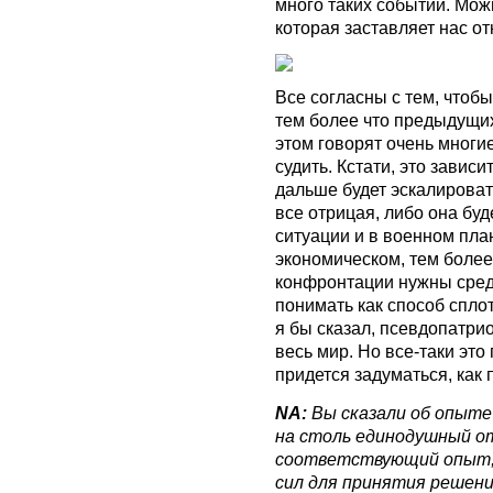
много таких событий. Мож
которая заставляет нас отн
Все согласны с тем, чтоб
тем более что предыдущи
этом говорят очень многие
судить. Кстати, это зависи
дальше будет эскалирова
все отрицая, либо она буд
ситуации и в военном план
экономическом, тем более
конфронтации нужны средс
понимать как способ спло
я бы сказал, псевдопатри
весь мир. Но все-таки это 
придется задуматься, как
NA:
Вы сказали об опыте
на столь единодушный о
соответствующий опыт, 
сил для принятия решени