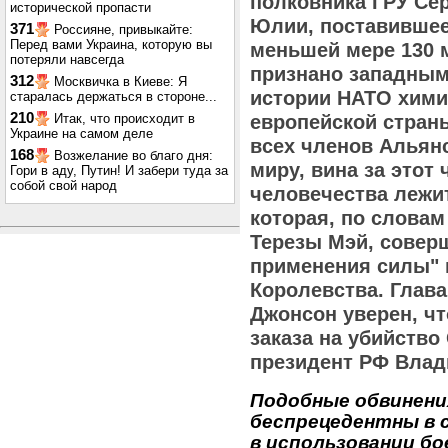
полковника ГРУ Сер
исторической пропасти
Юлии, поставившее
371
Россияне, привыкайте:
Перед вами Украина, которую вы
меньшей мере 130 
потеряли навсегда
признано западным
312
Москвичка в Киеве: Я
истории НАТО хими
старалась держаться в стороне...
210
Итак, что происходит в
европейской стран
Украине на самом деле
всех членов Альянс
168
Возжелание во благо дня:
миру, вина за этот
Гори в аду, Путин! И забери туда за
собой свой народ
человечества лежит
которая, по словам
Терезы Мэй, соверш
применения силы" 
Королевства. Глав
Джонсон уверен, чт
заказа на убийство
президент РФ Влад
Подобные обвинени
беспрецедентны в 
в использовании б