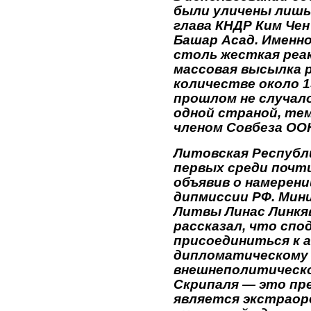
были уличены лишь
глава КНДР Ким Чен
Башар Асад. Именн
столь жесткая реа
массовая высылка 
количестве около 1
прошлом не случало
одной страной, те
членом Совбеза ОО
Литовская Республ
первых среди почт
объявив о намерен
дипмиссии РФ. Мин
Литвы Линас Линкя
рассказал, что спо
присоединиться к 
дипломатическому 
внешнеполитическо
Скрипаля — это пр
является экстраор