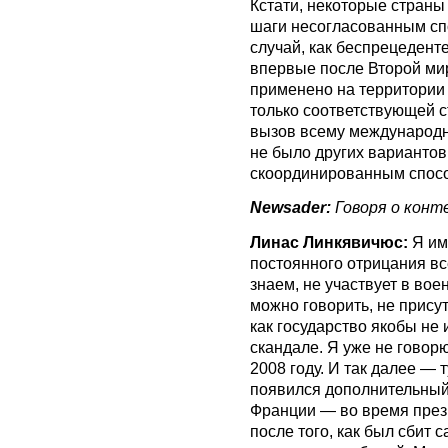
Кстати, некоторые страны
шаги несогласованным сп
случай, как беспрецедент
впервые после Второй ми
применено на территории
только соответствующей 
вызов всему международно
не было других вариантов
скоординированным спос
Newsader:
Говоря о конт
Линас Линкявичюс:
Я им
постоянного отрицания все
знаем, не участвует в вое
можно говорить, не прису
как государство якобы не
скандале. Я уже не говор
2008 году. И так далее — 
появился дополнительный
Франции — во время през
после того, как был сбит 