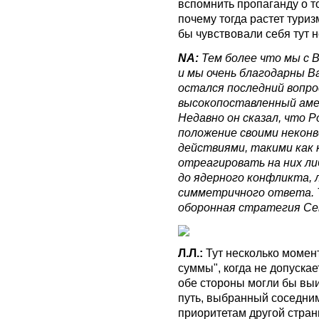
вспомнить пропаганду о то
почему тогда растет тури
бы чувствовали себя тут 
NA:
Тем более что мы с В
и мы очень благодарны Ва
остался последний вопрос
высокопоставленный аме
Недавно он сказал, что 
положение своими некон
действиями, такими как 
отреагировать на них л
до ядерного конфликта,
симметричного ответа. Т
оборонная стратегия Се
Л.Л.:
Тут несколько момен
суммы", когда не допускае
обе стороны могли бы выи
путь, выбранный соседним
приоритетам другой стран