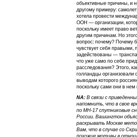
объективные причины, и н
другому примеру: самоле
хотела провести междуна
ООН — организации, котор
поскольку имеет право ве
другим причинам. Но этого
вопрос: почему? Почему бы
чувствует себя правыми, 
задействованы — транспа
что уже само по себе прид
расследования? Этого, как
голландцы организовали 
выводам которого россиян
поскольку сами они в нем 
NA:
В связи с приведенн
напомнить, что в свое 
по MH-17 спутниковые сн
России. Вашингтон объяс
раскрывать Москве метод
Вам, что в случае со Ск
похожие мотивы в отнош