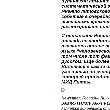
путинской админис
систематической э
мнению литовского
событие в очередно
нынешними кремле
разговаривать лишь
С остальной Росси
отнюдь не сводит к
оказалось вполне в
языке "человеческо
том числе тот фак
русском. Еще более
Вильнюсе в самое 
уже пятый по счет
который проводитс
МИД Литвы.
Newsader:
Господин Линк
Вам показались данные Б
является виновником отр