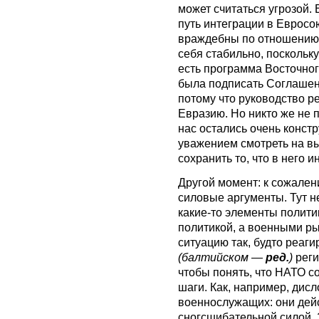
может считаться угрозой.
путь интеграции в Евросоюз
враждебны по отношению 
себя стабильно, поскольку
есть программа Восточног
была подписать Соглашени
потому что руководство 
Евразию. Но никто же не 
нас остались очень конст
уважением смотреть на вы
сохранить то, что в него 
Другой момент: к сожален
силовые аргументы. Тут не
какие-то элементы полити
политикой, а военными ры
ситуацию так, будто реаг
(балтийском —
ред.
)
реги
чтобы понять, что НАТО 
шаги. Как, например, дис
военнослужащих: они дей
сногсшибательной силой. Э