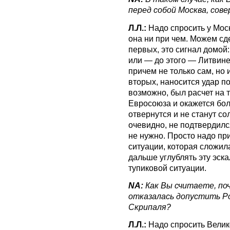
перед собой Москва, сов
Л.Л.:
Надо спросить у Моск
она ни при чем. Можем сд
первых, это сигнал домой
или — до этого — Литвинен
причем не только сам, но 
вторых, наносится удар п
возможно, был расчет на т
Евросоюза и окажется бо
отвернутся и не станут со
очевидно, не подтвердился
не нужно. Просто надо пр
ситуации, которая сложила
дальше углублять эту эск
тупиковой ситуации.
NA:
Как Вы считаете, по
отказалась допустить Ро
Скрипаля?
Л.Л.:
Надо спросить Велик