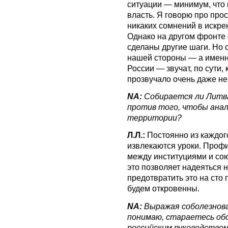
ситуации — минимум, что 
власть. Я говорю про про
никаких сомнений в искрен
Однако на другом фронте
сделаны другие шаги. Но 
нашей стороны — а имен
России — звучат, по сути,
прозвучало очень даже не
NA:
Собирается ли Литв
против того, чтобы анал
территории?
Л.Л.:
Постоянно из каждог
извлекаются уроки. Профи
между институциями и со
это позволяет надеяться 
предотвратить это на сто
будем откровенны.
NA:
Выражая соболезнован
понимаю, стараетесь об
российским руководством.