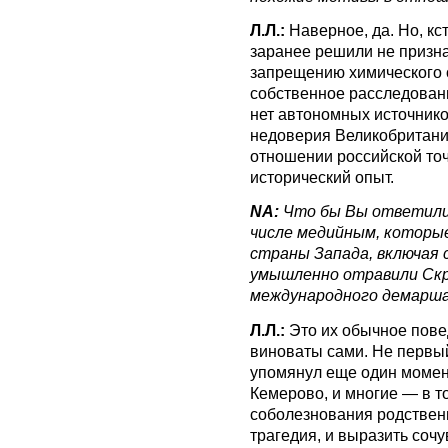
Л.Л.:
Наверное, да. Но, к
заранее решили не призн
запрещению химического о
собственное расследовани
нет автономных источников
недоверия Великобритании
отношении российской точ
исторический опыт.
NA:
Что бы Вы ответили 
числе медийным, котор
страны Запада, включая 
умышленно отравили Скр
международного демарша
Л.Л.:
Это их обычное пове
виноваты сами. Не первый 
упомянул еще один момент
Кемерово, и многие — в т
соболезнования родствен
трагедия, и выразить соч