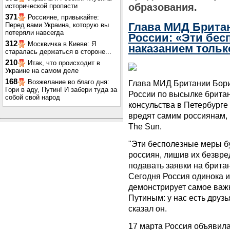
образования.
исторической пропасти
371
Россияне, привыкайте:
Глава МИД Британ
Перед вами Украина, которую вы
потеряли навсегда
России: «Эти бес
312
Москвичка в Киеве: Я
наказанием толь
старалась держаться в стороне...
210
Итак, что происходит в
Украине на самом деле
168
Возжелание во благо дня:
Глава МИД Британии Бори
Гори в аду, Путин! И забери туда за
России по высылке брита
собой свой народ
консульства в Петербурге 
вредят самим россиянам, 
The Sun.
"Эти бесполезные меры б
россиян, лишив их безвре
подавать заявки на брита
Сегодня Россия одинока и
демонстрирует самое важ
Путиным: у нас есть друзья
сказал он.
17 марта Россия объявила