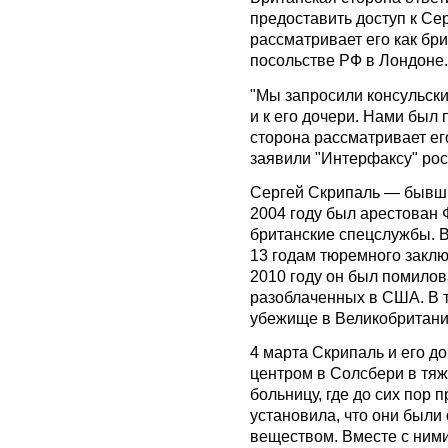
предоставить доступ к Се
рассматривает его как бри
посольстве РФ в Лондоне.
"Мы запросили консульски
и к его дочери. Нами был 
сторона рассматривает ег
заявили "Интерфаксу" ро
Сергей Скрипаль — бывши
2004 году был арестован
британские спецслужбы. В
13 годам тюремного заклю
2010 году он был помилов
разоблаченных в США. В 
убежище в Великобритани
4 марта Скрипаль и его д
центром в Солсбери в тяж
больницу, где до сих пор
установила, что они был
веществом. Вместе с ними