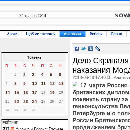
24 травня 2018
Анонс
Щоб ми так жили
Аналітика
Регіони
Освіта
Травень
Дело Скрипаля
П
В
С
Ч
П
С
Н
наказания Мор
2
3
4
5
6
1
2018-03-18 17:40:00. Аналіти
8
9
10
11
12
13
7
17 марта Россия
британских диплом
14
15
16
17
19
18
20
покинуть страну за
22
23
24
21
25
26
27
генконсульства Вел
28
29
30
31
Петербурга и о по
России Британског
РЕЙТИНГ
продвижением брит
371
Украина и Россия: Глубина