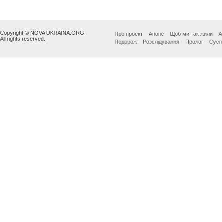
Copyright © NOVA UKRAINA.ORG
Про проект
Анонс
Щоб ми так жили
А
All rights reserved.
Подорож
Розслідування
Пролог
Сусп