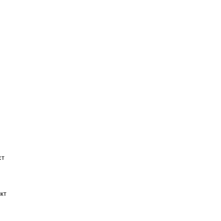
ст
кт