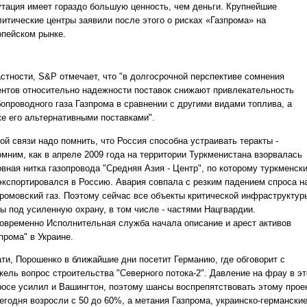
утация имеет гораздо большую ценность, чем деньги. Крупнейшие
литические центры заявили после этого о рисках «Газпрома» на
опейском рынке.
астности, S&P отмечает, что "в долгосрочной перспективе сомнения
ентов относительно надежности поставок снижают привлекательность
бопроводного газа Газпрома в сравнении с другими видами топлива, а
же его альтернативными поставками".
ой связи надо помнить, что Россия способна устраивать теракты -
омним, как в апреле 2009 года на территории Туркменистана взорвалась
овная нитка газопровода "Средняя Азия - Центр", по которому туркменск
 экспортировался в Россию. Авария совпала с резким падением спроса н
промовский газ. Поэтому сейчас все объекты критической инфраструктур
ты под усиленную охрану, в том числе - частями Нацгвардии.
овременно Исполнительная служба начала описание и арест активов
прома" в Украине.
ати, Порошенко в ближайшие дни посетит Германию, где обговорит с
кель вопрос строительства "Северного потока-2". Давление на фрау в э
росе усилил и Вашингтон, поэтому шансы воспрепятствовать этому прое
сегодня возросли с 50 до 60%, а метания Газпрома, украинско-германски