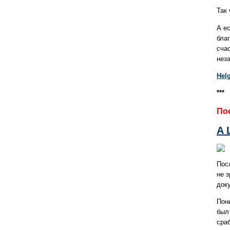
Так
А е
благ
счас
нез
Hel
***
Пос
A 
Пос
не 
док
Пон
был
сра