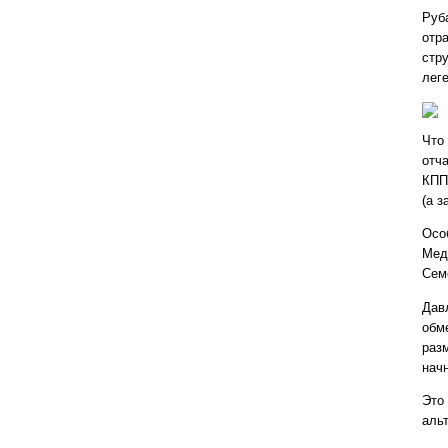
Руб
отр
стр
лег
Что
отча
КПП
(а з
Осо
Мед
Сем
Дав
обм
раз
начн
Это 
аль