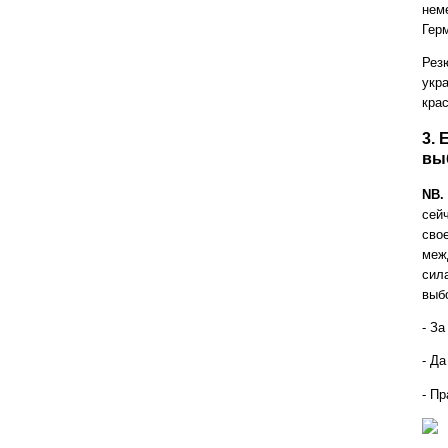
неме
Гер
Рез
укр
кра
3.
вы
NB.
сей
сво
меж
сил
выб
- За
- Да
- Пр