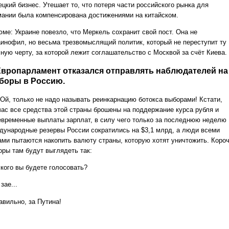
цкий бизнес. Утешает то, что потеря части российского рынка для
мании была компенсирована достижениями на китайском.
юме: Украине повезло, что Меркель сохранит свой пост. Она не
аинофил, но весьма трезвомыслящий политик, который не переступит ту
сную черту, за которой лежит соглашательство с Москвой за счёт Киева.
 Европарламент отказался отправлять наблюдателей на
боры в Россию.
Ой, только не надо называть реинкарнацию ботокса выборами! Кстати,
час все средства этой страны брошены на поддержание курса рубля и
евременные выплаты зарплат, в силу чего только за последнюю неделю
дународные резервы России сократились на $3,1 млрд, а люди всеми
ами пытаются накопить валюту страны, которую хотят уничтожить. Короч
оры там будут выглядеть так:
 кого вы будете голосовать?
 зае...
авильно, за Путина!