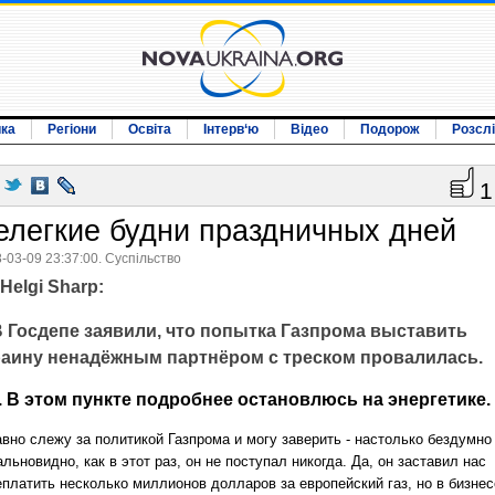
ика
Регіони
Освіта
Інтерв‘ю
Відео
Подорож
Розсл
1
елегкие будни праздничных дней
-03-09 23:37:00. Суспільство
Helgi Sharp:
В Госдепе заявили, что попытка Газпрома выставить
раину ненадёжным партнёром с треском провалилась.
. В этом пункте подробнее остановлюсь на энергетике.
авно слежу за политикой Газпрома и могу заверить - настолько бездумно
льновидно, как в этот раз, он не поступал никогда. Да, он заставил нас
еплатить несколько миллионов долларов за европейский газ, но в бизнес