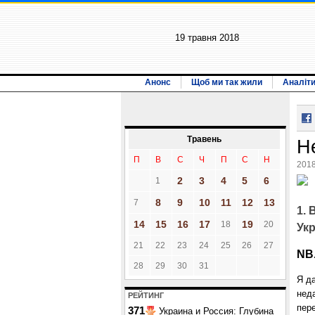
19 травня 2018
Анонс
Щоб ми так жили
Аналіт
Травень
Н
П
В
С
Ч
П
С
Н
2018
2
3
4
5
6
1
8
9
10
11
12
13
7
1. 
14
15
16
17
19
18
20
Ук
21
22
23
24
25
26
27
NB
28
29
30
31
Я д
неда
РЕЙТИНГ
пер
371
Украина и Россия: Глубина