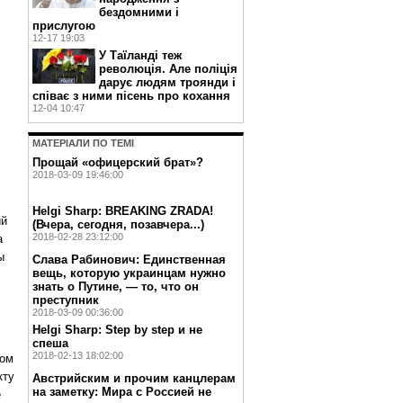
бездомними і
прислугою
12-17 19:03
У Таїланді теж
революція. Але поліція
дарує людям троянди і
співає з ними пісень про кохання
12-04 10:47
МАТЕРIАЛИ ПО ТЕМI
Прощай «офицерский брат»?
2018-03-09 19:46:00
Helgi Sharp: BREAKING ZRADA!
ий
(Вчера, сегодня, позавчера...)
2018-02-28 23:12:00
а
ы
Слава Рабинович: Единственная
вещь, которую украинцам нужно
знать о Путине, — то, что он
преступник
2018-03-09 00:36:00
Helgi Sharp: Step by step и не
спеша
2018-02-13 18:02:00
том
кту
Австрийским и прочим канцлерам
на заметку: Мира с Россией не
е