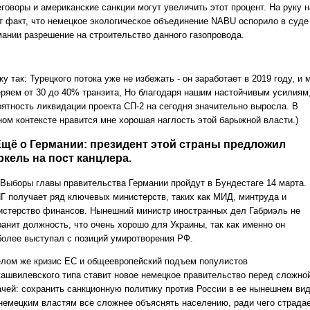
еговоры и американские санкции могут увеличить этот процент. На руку 
от факт, что немецкое экологическое объединение NABU оспорило в суде
мании разрешение на строительство данного газопровода.
у так: Турецкого потока уже не избежать - он заработает в 2019 году, и 
еряем от 30 до 40% транзита, Но благодаря нашим настойчивым усилиям
оятность ликвидации проекта СП-2 на сегодня значительно выросла. В
ном контексте нравится мне хорошая наглость этой барыжной власти.)
 Ещё о Германии: президент этой страны предложил
кель на пост канцлера.
Выборы главы правительства Германии пройдут в Бундестаге 14 марта.
Г получает ряд ключевых министерств, таких как МИД, минтруда и
истерство финансов. Нынешний министр иностранных дел Габриэль не
ранит должность, что очень хорошо для Украины, так как именно он
более выступал с позиций умиротворения РФ.
елом же кризис ЕС и общеевропейский подъем популистов
кашвилевского типа ставит новое немецкое правительство перед сложно
ачей: сохранить санкционную политику против России в ее нынешнем вид
. немецким властям все сложнее объяснять населению, ради чего страда