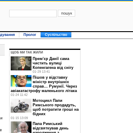
ідування
Пролог
Суспільство
ЩОБ МИ ТАК ЖИЛИ
Прем'єр Данії сама
чистить вулиці
Копенгагена від снігу
01-29 13:41
Пішов у відставку
міністр внутрішніх
справ… Румунії. Через
авіакатастрофу маленького літака
01-24 11:42
Мотоцикл Папи
Римського продадуть,
щоб потратити гроші на
бідних
 и
01-15 13:09
Папа Римський
відсвяткував день
е
народження з