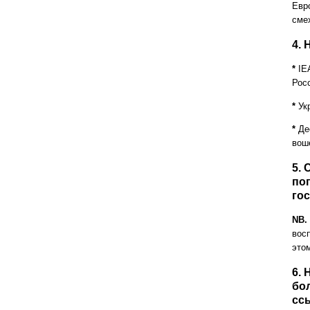
Евр
смех
4.
*
IEA
Рос
*
Укр
*
Дес
вош
5.
поп
го
NB.
вос
это
6. 
бо
сс