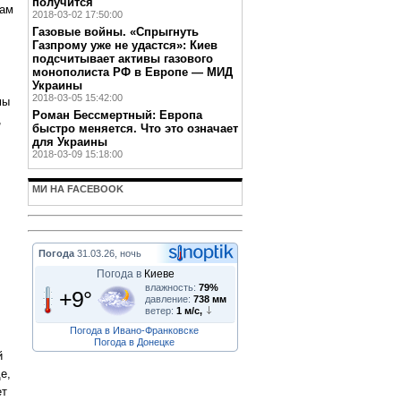
получится
нам
2018-03-02 17:50:00
Газовые войны. «Спрыгнуть
Газпрому уже не удастся»: Киев
подсчитывает активы газового
монополиста РФ в Европе — МИД
Украины
2018-03-05 15:42:00
мы
Роман Бессмертный: Европа
,
быстро меняется. Что это означает
для Украины
2018-03-09 15:18:00
МИ НА FACEBOOK
Погода
31.03.26, ночь
Погода в
Киеве
влажность:
79%
+9°
давление:
738 мм
ветер:
1 м/с,
Погода в Ивано-Франковске
Погода в Донецке
й
е,
ет