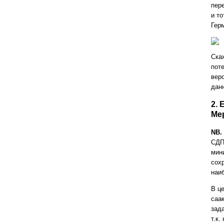
пер
и т
Гер
Скаж
пот
вер
дан
2.
Мер
NB.
СДП
мин
сох
наи
В ц
саа
зад
т.к