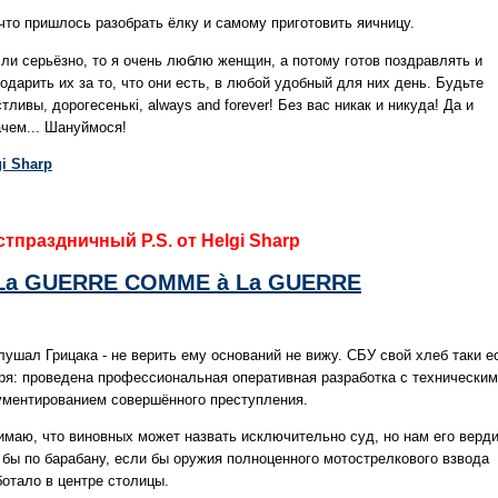
 что пришлось разобрать ёлку и самому приготовить яичницу.
сли серьёзно, то я очень люблю женщин, а потому готов поздравлять и
одарить их за то, что они есть, в любой удобный для них день. Будьте
тливы, дорогесенькі, always and forever! Без вас никак и никуда! Да и
ачем... Шануймося!
gi Sharp
тпраздничный P.S. от Helgi Sharp
La GUERRE COMME à La GUERRE
лушал Грицака - не верить ему оснований не вижу. СБУ свой хлеб таки е
зря: проведена профессиональная оперативная разработка с техническим
ументированием совершённого преступления.
имаю, что виновных может назвать исключительно суд, но нам его верди
 бы по барабану, если бы оружия полноценного мотострелкового взвода
ботало в центре столицы.