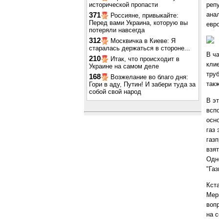
реп
исторической пропасти
ана
371
Россияне, привыкайте:
Перед вами Украина, которую вы
евр
потеряли навсегда
312
Москвичка в Киеве: Я
старалась держаться в стороне...
В ч
210
Итак, что происходит в
кли
Украине на самом деле
тру
168
Возжелание во благо дня:
так
Гори в аду, Путин! И забери туда за
собой свой народ
В эт
всп
осн
газ
газ
взя
Одн
"Газ
Кст
Мер
воп
на 