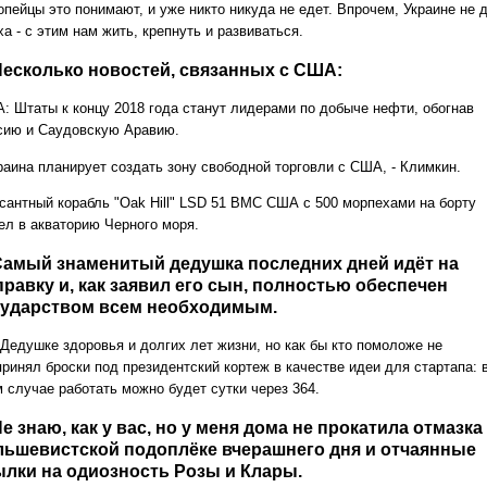
опейцы это понимают, и уже никто никуда не едет. Впрочем, Украине не 
а - с этим нам жить, крепнуть и развиваться.
 Несколько новостей, связанных с США:
: Штаты к концу 2018 года станут лидерами по добыче нефти, обогнав
сию и Саудовскую Аравию.
аина планирует создать зону свободной торговли с США, - Климкин.
антный корабль "Oak Hill" LSD 51 ВМС США с 500 морпехами на борту
ел в акваторию Черного моря.
 Самый знаменитый дедушка последних дней идёт на
равку и, как заявил его сын, полностью обеспечен
сударством всем необходимым.
Дедушке здоровья и долгих лет жизни, но как бы кто помоложе не
принял броски под президентский кортеж в качестве идеи для стартапа: 
м случае работать можно будет сутки через 364.
Не знаю, как у вас, но у меня дома не прокатила отмазка
льшевистской подоплёке вчерашнего дня и отчаянные
ылки на одиозность Розы и Клары.