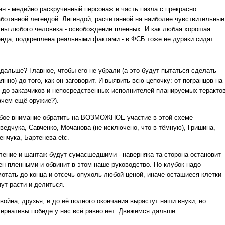
ан - медийно раскрученный персонаж и часть пазла с прекрасно
аботанной легендой. Легендой, расчитанной на наиболее чувствительные
уны любого человека - освобождение пленных. И как любая хорошая
енда, подкреплена реальными фактами - в ФСБ тоже не дураки сидят...
 дальше? Главное, чтобы его не убрали (а это будут пытаться сделать
янно) до того, как он заговорит. И выявить всю цепочку: от погранцов на
 до заказчиков и непосредственных исполнителей планируемых теракто
ачем ещё оружие?).
бое внимание обратить на ВОЗМОЖНОЕ участие в этой схеме
ведчука, Савченко, Мочанова (не исключено, что в тёмную), Гришина,
енчука, Бартенева etc.
ление и шантаж будут сумасшедшими - наверняка та сторона остановит
ен пленными и обвинит в этом наше руководство. Но клубок надо
мотать до конца и отсечь опухоль любой ценой, иначе осташиеся клетки
ут расти и делиться.
война, друзья, и до её полного окончания вырастут наши внуки, но
тернативы победе у нас всё равно нет. Движемся дальше.