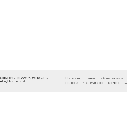
Copyright © NOVA UKRAINA.ORG
Про проект
Тренінг
Щоб ми так жили
All rights reserved.
Подорож
Розслідування
Творчість
Су