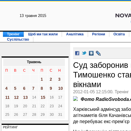
13 травня 2015
Тренінг
Щоб ми так жили
Аналітика
Регіони
Освіта
Суспільство
Травень
Суд заборонив
П
В
С
Ч
П
С
Н
Тимошенко став
1
2
3
вікнами
4
5
6
7
8
9
10
2012-01-05 12:15:00. Тренінг
11
12
13
15
14
16
17
Фото RadioSvoboda.
18
19
20
21
22
23
24
Харківський адмінсуд забо
25
26
27
28
29
30
31
агітнаметів біля Качанівсь
де перебуває екс-прем’єр
РЕЙТИНГ