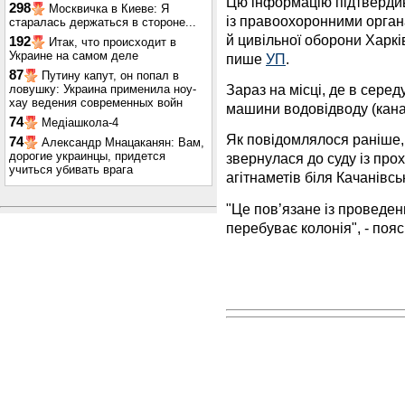
Цю інформацію підтвердив
298
Москвичка в Киеве: Я
із правоохоронними органа
старалась держаться в стороне...
й цивільної оборони Харкі
192
Итак, что происходит в
Украине на самом деле
пише
УП
.
87
Путину капут, он попал в
Зараз на місці, де в сере
ловушку: Украина применила ноу-
хау ведения современных войн
машини водовідводу (канал
74
Медіашкола-4
Як повідомлялося раніше,
74
Александр Мнацаканян: Вам,
дорогие украинцы, придется
звернулася до суду із пр
учиться убивать врага
агітнаметів біля Качанівсь
"Це пов’язане із проведен
перебуває колонія", - пояс