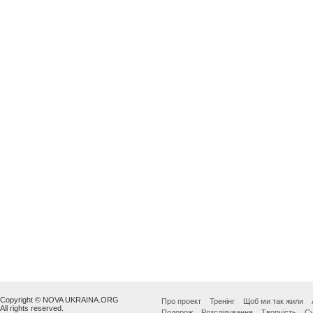
Copyright © NOVA UKRAINA.ORG
Про проект
Тренінг
Щоб ми так жили
All rights reserved.
Подорож
Розслідування
Творчість
Су