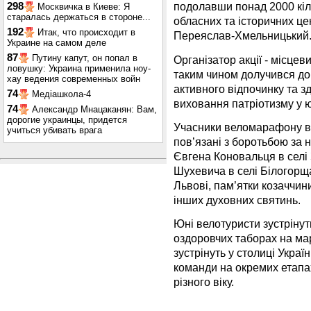
подолавши понад 2000 кіл
298
Москвичка в Киеве: Я
старалась держаться в стороне...
обласних та історичних цен
192
Итак, что происходит в
Переяслав-Хмельницький
Украине на самом деле
87
Путину капут, он попал в
Організатор акції - місце
ловушку: Украина применила ноу-
таким чином долучився до
хау ведения современных войн
активного відпочинку та з
74
Медіашкола-4
виховання патріотизму у ю
74
Александр Мнацаканян: Вам,
дорогие украинцы, придется
Учасники веломарафону від
учиться убивать врага
пов’язані з боротьбою за 
Євгена Коновальця в селі
Шухевича в селі Білогорща
Львові, пам’ятки козаччин
інших духовних святинь.
Юні велотуристи зустрінут
оздоровчих таборах на ма
зустрінуть у столиці Украї
команди на окремих етапа
різного віку.