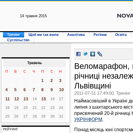
14 травня 2015
Тренінг
Щоб ми так жили
Аналітика
Регіони
Освіта
Суспільство
Травень
Веломарафон, 
П
В
С
Ч
П
С
Н
річниці незалеж
1
2
3
Львівщині
4
5
6
7
8
9
10
2011-07-31 17:49:00. Тренінг
11
12
13
15
14
16
17
Наймасовіший в Україні д
липня з шахтарського міст
18
19
20
21
22
23
24
присвячений 20-й річниці
25
26
27
28
29
30
31
УКРІНФОРМ
.
Понад місяць юні спортсм
РЕЙТИНГ