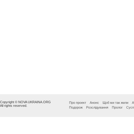
Copyright © NOVA UKRAINA.ORG
Про проект
Анонс
Щоб ми так жили
А
All rights reserved.
Подорож
Розслідування
Пролог
Сусп