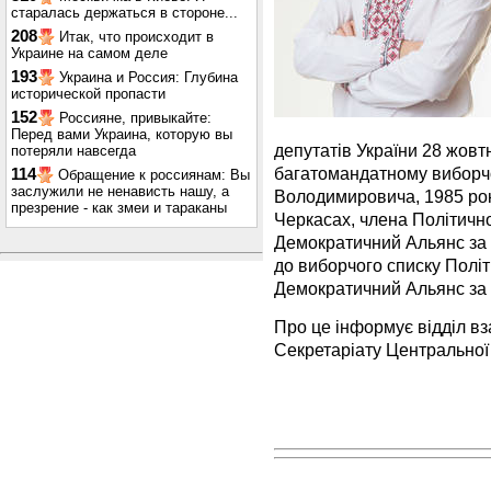
старалась держаться в стороне...
208
Итак, что происходит в
Украине на самом деле
193
Украина и Россия: Глубина
исторической пропасти
152
Россияне, привыкайте:
Перед вами Украина, которую вы
депутатів України 28 жов
потеряли навсегда
багатомандатному виборчо
114
Обращение к россиянам: Вы
заслужили не ненависть нашу, а
Володимировича, 1985 рок
презрение - как змеи и тараканы
Черкасах, члена Політично
Демократичний Альянс за 
до виборчого списку Політ
Демократичний Альянс за 
Про це інформує відділ вз
Секретаріату Центральної 