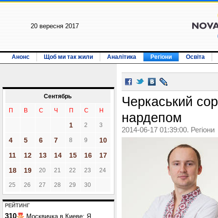
20 вересня 2017
Анонс
Щоб ми так жили
Аналітика
Регіони
Освіта
Сентябрь
Черкаський сор
П
В
С
Ч
П
С
Н
нардепом
1
2
3
2014-06-17 01:39:00. Регіони
4
5
6
7
10
8
9
11
12
13
14
15
16
17
18
19
20
21
22
23
24
25
26
27
28
29
30
РЕЙТИНГ
310
Москвичка в Киеве: Я