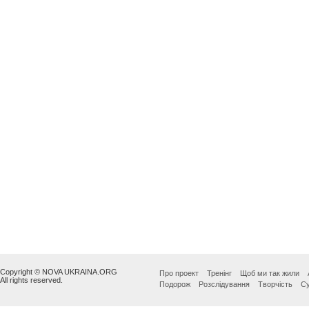
Copyright © NOVA UKRAINA.ORG
Про проект
Тренінг
Щоб ми так жили
All rights reserved.
Подорож
Розслідування
Творчість
Су