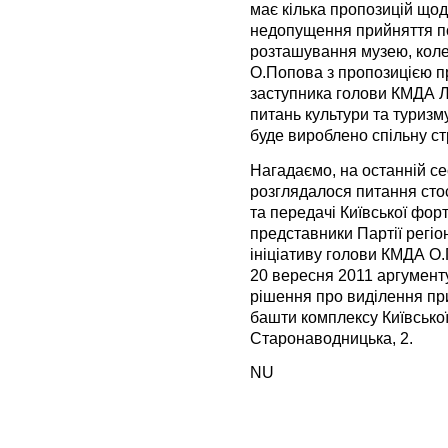
має кілька пропозицій щод
недопущення прийняття п
розташування музею, кол
О.Попова з пропозицією пр
заступника голови КМДА Л.
питань культури та туризм
буде вироблено спільну стр
Нагадаємо, на останній се
розглядалося питання сто
та передачі Київської фор
представники Партії регіо
ініціативу голови КМДА О.
20 вересня 2011 аргумент
рішення про виділення при
башти комплексу Київської
Старонаводницька, 2.
NU