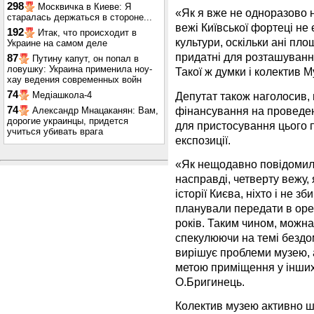
298
Москвичка в Киеве: Я
«Як я вже не одноразово 
старалась держаться в стороне...
вежі Київської фортеці не
192
Итак, что происходит в
культури, оскільки ані пло
Украине на самом деле
придатні для розташуванн
87
Путину капут, он попал в
ловушку: Украина применила ноу-
Такої ж думки і колектив 
хау ведения современных войн
74
Депутат також наголосив, 
Медіашкола-4
фінансування на проведен
74
Александр Мнацаканян: Вам,
дорогие украинцы, придется
для пристосування цього 
учиться убивать врага
експозиції.
«Як нещодавно повідомило
насправді, четверту вежу,
історії Києва, ніхто і не з
планували передати в орен
років. Таким чином, можна
спекулюючи на темі бездом
вирішує проблеми музею, 
метою приміщення у інших 
О.Бригинець.
Колектив музею активно 