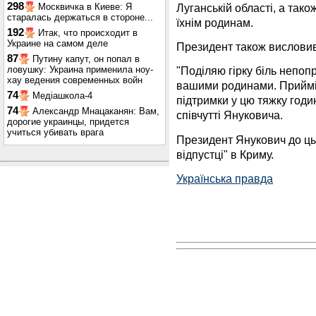
298
Луганській області, а так
Москвичка в Киеве: Я
старалась держаться в стороне...
їхнім родинам.
192
Итак, что происходит в
Украине на самом деле
Президент також висловив 
87
Путину капут, он попал в
ловушку: Украина применила ноу-
"Поділяю гірку біль непопр
хау ведения современных войн
вашими родинами. Прийміт
74
Медіашкола-4
підтримки у цю тяжку годин
74
Александр Мнацаканян: Вам,
співчутті Януковича.
дорогие украинцы, придется
учиться убивать врага
Президент Янукович до ць
відпустці" в Криму.
Українська правда