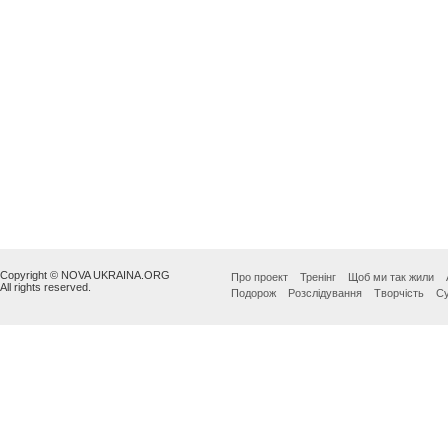
Copyright © NOVA UKRAINA.ORG
Про проект
Тренінг
Щоб ми так жили
All rights reserved.
Подорож
Розслідування
Творчість
Су