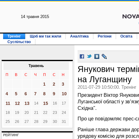
14 травня 2015
Тренінг
Щоб ми так жили
Аналітика
Регіони
Освіта
Суспільство
Травень
Янукович термі
П
В
С
Ч
П
С
Н
на Луганщину
1
2
3
2011-07-29 10:50:00. Тренінг
4
5
6
7
8
9
10
Президент Віктор Янукови
Луганської області у зв’яз
11
12
13
15
14
16
17
Східна".
18
19
20
21
22
23
24
Про це повідомляє прес-с
25
26
27
28
29
30
31
Раніше глава держави дору
урядову комісію для розсл
РЕЙТИНГ