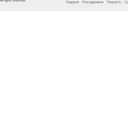
All rights reserved.
Подорож
Розслідування
Творчість
Су