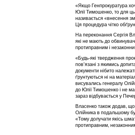
«Якщо Генпрокуратура хоч
Юлії Тимошенко, то для ць
називається «внесення зм
Ця процедура чітко обґрун
На переконання Сергія Вл
які не мають до обвинува
протиправним і незаконни
«Будь-які твердження прок
пов’язані з якимись допита
документи нібито належат
ґрунтуються ні на матеріа
висувались генералу Олій
до Юлії Тимошенко і не м
зараз відбувається у Печер
Власенко також додав, що
Олійника в подальшому бу
«Тому долучати якісь шмат
протиправним, незаконним 