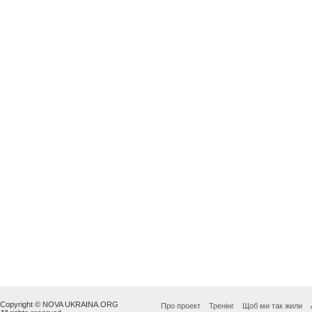
Copyright © NOVA UKRAINA.ORG
Про проект
Тренінг
Щоб ми так жили