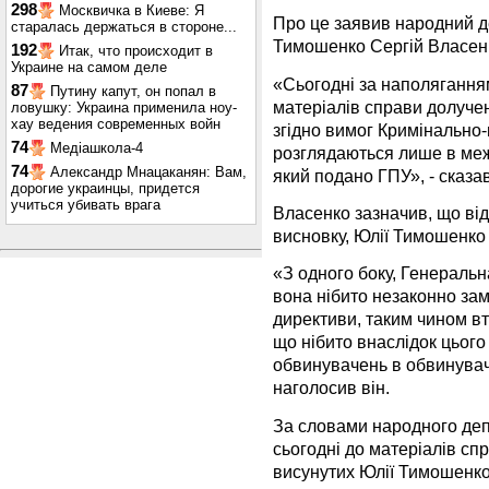
298
Москвичка в Киеве: Я
Про це заявив народний де
старалась держаться в стороне...
Тимошенко Сергій Власенк
192
Итак, что происходит в
Украине на самом деле
«Сьогодні за наполягання
87
Путину капут, он попал в
матеріалів справи долучен
ловушку: Украина применила ноу-
хау ведения современных войн
згідно вимог Кримінально
74
Медіашкола-4
розглядаються лише в меж
74
Александр Мнацаканян: Вам,
який подано ГПУ», - сказав
дорогие украинцы, придется
учиться убивать врага
Власенко зазначив, що ві
висновку, Юлії Тимошенко 
«З одного боку, Генеральн
вона нібито незаконно замі
директиви, таким чином вт
що нібито внаслідок цього
обвинувачень в обвинувач
наголосив він.
За словами народного депу
сьогодні до матеріалів сп
висунутих Юлії Тимошенко