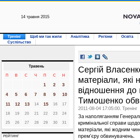
14 травня 2015
Тренінг
Щоб ми так жили
Аналітика
Регіони
Освіта
Суспільство
Травень
Сергій Власенк
П
В
С
Ч
П
С
Н
матеріали, які
1
2
3
відношення до 
4
5
6
7
8
9
10
Тимошенко обв
11
12
13
15
14
16
17
2011-08-04 17:05:00. Тренінг
18
19
20
21
22
23
24
За наполяганням Генераль
кримінальної справи щод
25
26
27
28
29
30
31
матеріали, які жодним чин
прем’єру обвинувачень.
РЕЙТИНГ