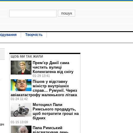
лідування
Творчість
ЩОБ МИ ТАК ЖИЛИ
Прем'єр Данії сама
чистить вулиці
Копенгагена від снігу
01-29 13:41
у
Пішов у відставку
міністр внутрішніх
справ… Румунії. Через
авіакатастрофу маленького літака
01-24 11:42
Мотоцикл Папи
Римського продадуть,
щоб потратити гроші на
бідних
01-15 13:09
дач
Папа Римський
відсвяткував день