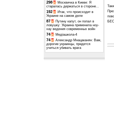
298
Москвичка в Киеве: Я
Так
старалась держаться в стороне...
Пре
192
Итак, что происходит в
Украине на самом деле
пов
87
БЕС
Путину капут, он попал в
ловушку: Украина применила ноу-
хау ведения современных войн
74
Медіашкола-4
74
Александр Мнацаканян: Вам,
дорогие украинцы, придется
учиться убивать врага