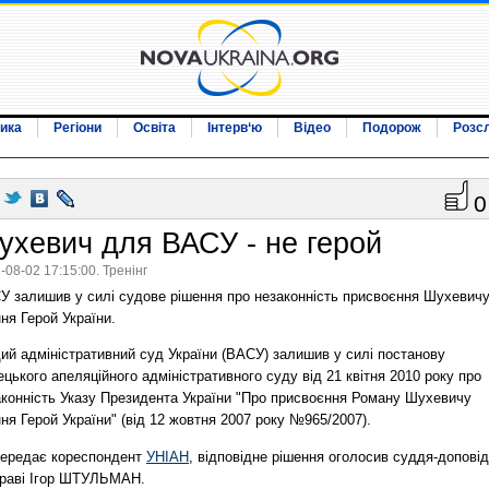
ика
Регіони
Освіта
Інтерв‘ю
Відео
Подорож
Розс
0
ухевич для ВАСУ - не герой
-08-02 17:15:00. Тренінг
У залишив у силі судове рішення про незаконність присвоєння Шухевич
ня Герой України.
ий адміністративний суд України (ВАСУ) залишив у силі постанову
цького апеляційного адміністративного суду від 21 квітня 2010 року про
аконність Указу Президента України "Про присвоєння Роману Шухевичу
ня Герой України" (від 12 жовтня 2007 року №965/2007).
передає кореспондент
УНІАН
, відповідне рішення оголосив суддя-допові
праві Ігор ШТУЛЬМАН.