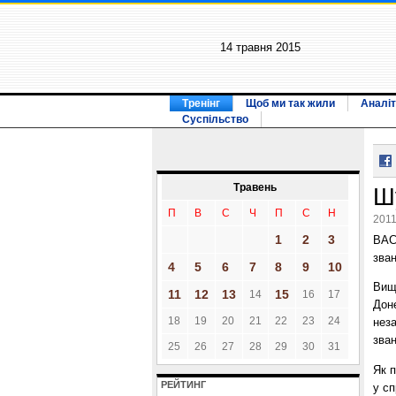
14 травня 2015
Тренінг
Щоб ми так жили
Аналіт
Суспільство
Травень
Ш
П
В
С
Ч
П
С
Н
2011
1
2
3
ВАС
зван
4
5
6
7
8
9
10
Вищ
11
12
13
15
14
16
17
Доне
18
19
20
21
22
23
24
нез
зван
25
26
27
28
29
30
31
Як 
РЕЙТИНГ
у с