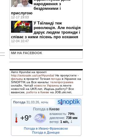
народження з
бездомними і
прислугою
12-17 19:03
У Таїланді теж
революція. Але поліція
дарує людям троянди і
співає з ними пісень про кохання
12-04 10:47
МИ НА FACEBOOK
Авто Hyundai на проекті
http://avtosale.ua/car/Hyundai/
Не пропустите -
фильмы
в прокате! Точная
погода
в Украине на
SINOPTIK.ua Все каналы:
телепрограмма
онлайн. Читай
новости Украины
в ленте
новостей на UKR.net. Ищешь работу? Все
вакансии,
работа в Киеве
на JOB.ukr.net.
Погода
31.03.26, ночь
Погода в
Киеве
влажность:
79%
+9°
давление:
738 мм
ветер:
1 м/с,
Погода в Ивано-Франковске
Погода в Донецке