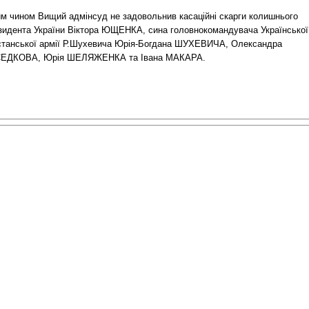
им чином Вищий адмінсуд не задовольнив касаційні скарги колишнього
зидента України Віктора ЮЩЕНКА, сина головнокомандувача Української
станської армії Р.Шухевича Юрія-Богдана ШУХЕВИЧА, Олександра
ЕДКОВА, Юрія ШЕЛЯЖЕНКА та Івана МАКАРА.