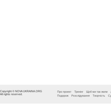
Copyright © NOVA UKRAINA.ORG
Про проект
Тренінг
Щоб ми так жили
All rights reserved.
Подорож
Розслідування
Творчість
Су