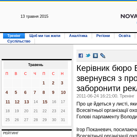
13 травня 2015
Тренінг
Щоб ми так жили
Аналітика
Регіони
Освіта
Суспільство
Травень
Керівник бюро 
П
В
С
Ч
П
С
Н
звернувся з пр
1
2
3
заборонити рек
4
5
6
7
8
9
10
2011-06-24 16:21:00. Тренінг
11
12
13
15
14
16
17
Про це йдеться у листі, як
Всесвітньої організації ох
18
19
20
21
22
23
24
Голові парламенту Володи
25
26
27
28
29
30
31
Ігор Поканевич, посилаючи
РЕЙТИНГ
Всесвітньої організації ох