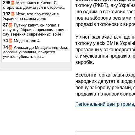
298
Москвичка в Киеве: Я
тютюну (РКБТ), яку Україн
старалась держаться в стороне...
що одним із важливих засо
192
Итак, что происходит в
повна заборона реклами,
Украине на самом деле
продажів тютюнових вироб
87
Путину капут, он попал в
ловушку: Украина применила ноу-
хау ведения современных войн
У листі зазначається, що 
74
Медіашкола-4
тютюну у всіх ЗМІ в Украї
74
Александр Мнацаканян: Вам,
прогалини у законодавстві
дорогие украинцы, придется
стимулювання продажів, 
учиться убивать врага
виробів.
Всесвітня організація охо
народних депутатів щодо 
повну заборону реклами, 
продажів тютюнових вироб
Регіональний центр грома