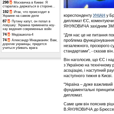
298
Москвичка в Киеве: Я
старалась держаться в стороне...
192
Итак, что происходит в
кореспонденту
УНІАН
у Бр
Украине на самом деле
дипломат ЄС, коментуючи 
87
Путину капут, он попал в
ловушку: Украина применила ноу-
ЯНУКОВИЧА західним ЗМІ
хау ведения современных войн
74
“Для нас це не питання по
Медіашкола-4
проблема функціонування ю
74
Александр Мнацаканян: Вам,
дорогие украинцы, придется
незалежного, прозорого с
учиться убивать врага
стандартами”, - сказав він.
Він наголосив, що ЄС і н
з Україною на технічному 
асоціацію, і наступний ра
наступного тижня в Києві.
“Україна – дуже важливий 
фундаментальні принципи 
дипломат.
Саме цим він пояснив ріш
В.ЯНУКОВИЧА до Брюсселя