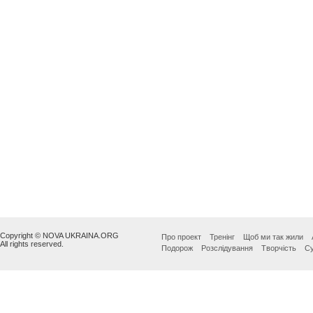
Copyright © NOVA UKRAINA.ORG
Про проект
Тренінг
Щоб ми так жили
All rights reserved.
Подорож
Розслідування
Творчість
Су