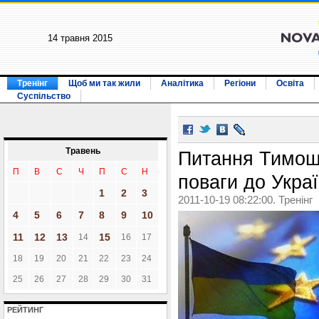
14 травня 2015
Тренінг
Щоб ми так жили
Аналітика
Регіони
Освіта
Суспільство
Травень
Питання Тимош
П
В
С
Ч
П
С
Н
поваги до Укра
1
2
3
2011-10-19 08:22:00. Тренінг
4
5
6
7
8
9
10
11
12
13
15
14
16
17
18
19
20
21
22
23
24
25
26
27
28
29
30
31
РЕЙТИНГ