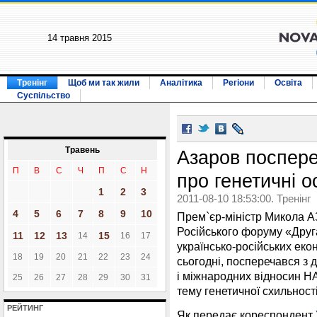
14 травня 2015
Тренінг
Щоб ми так жили
Аналітика
Регіони
Освіта
Суспільство
Травень
Азаров поспере
П
В
С
Ч
П
С
Н
про генетичні о
1
2
3
2011-08-10 18:53:00. Тренінг
4
5
6
7
8
9
10
Прем`єр-міністр Микола АЗ
Російського форуму «Друга
11
12
13
15
14
16
17
українсько-російських еко
18
19
20
21
22
23
24
сьогодні, посперечався з 
і міжнародних відносин
25
26
27
28
29
30
31
тему генетичної схильності
РЕЙТИНГ
Як передає кореспондент