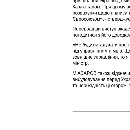
приєднання України до Мит
Казахстаном. При цьому аб
розрахунки щодо підписанн
Євросоюзом», - ствердж
Перервавши виступ акаде
погодитися з його довода
«Не буду нагадувати про т
під управлінням німців. Щ
зовнішнє управління, то я 
міністр.
М.АЗАРОВ також відзначи
вибудовування перед Украї
та необхідність ці огорожі