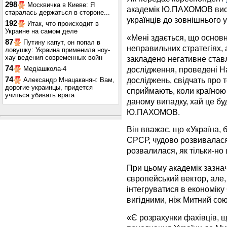
298
Москвичка в Киеве: Я
академік Ю.ПАХОМОВ висл
старалась держаться в стороне...
українців до зовнішнього 
192
Итак, что происходит в
Украине на самом деле
«Мені здається, що основ
87
Путину капут, он попал в
неправильних стратегіях, а
ловушку: Украина применила ноу-
хау ведения современных войн
закладено негативне став
74
дослідження, проведені Н
Медіашкола-4
досліджень, свідчать про т
74
Александр Мнацаканян: Вам,
дорогие украинцы, придется
сприймають, коли країною 
учиться убивать врага
даному випадку, хай це буд
Ю.ПАХОМОВ.
Він вважає, що «Україна,
СРСР, чудово розвивалася
розвалилася, як тільки-но
При цьому академік зазнач
європейський вектор, ал
інтегруватися в економік
вигідними, ніж Митний сою
«Є розрахунки фахівців, щ