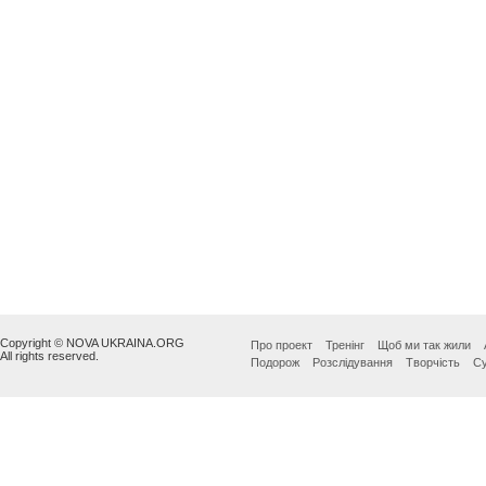
Copyright © NOVA UKRAINA.ORG
Про проект
Тренінг
Щоб ми так жили
All rights reserved.
Подорож
Розслідування
Творчість
Су